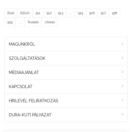
Első
Előző
511
512
513
...
515
516
517
518
519
...
Tovább
Utolsó
MAGUNKRÓL
SZOLGÁLTATÁSOK
MÉDIAAJÁNLAT
KAPCSOLAT
HÍRLEVÉL FELIRATKOZÁS
DURA-KUTI PÁLYÁZAT