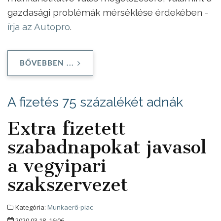
gazdasági problémák mérséklése érdekében -
írja az Autopro
.
BŐVEBBEN ...
A fizetés 75 százalékét adnák
Extra fizetett
szabadnapokat javasol
a vegyipari
szakszervezet
Kategória:
Munkaerő-piac
2020.03.18. 16:06