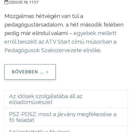
2020.03.18. 11:57
Mozgalmas hétvégén van túl a
pedagógustársadalom, a hét második felében
pedig már elindul valami –
egyebek mellett
erről beszélt az ATV Start című műsorban a
Pedagógusok Szakszervezete elnöke
.
BŐVEBBEN ...
Az idősek szolgálatába áll az
előadóművészet
PSZ-PDSZ: most a járvány megfékezése a
fő feladat
Szüneteltetik a fővárosi