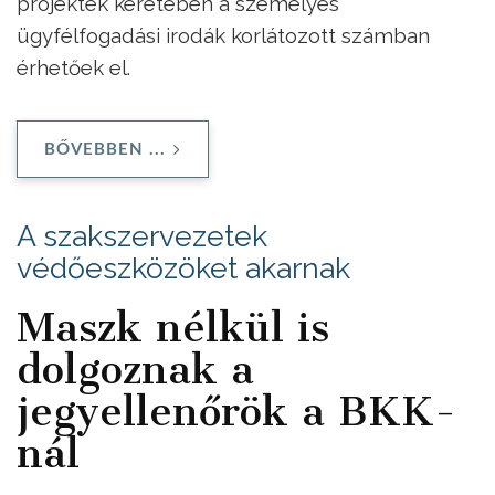
projektek keretében a személyes
ügyfélfogadási irodák korlátozott számban
érhetőek el.
BŐVEBBEN ...
A szakszervezetek
védőeszközöket akarnak
Maszk nélkül is
dolgoznak a
jegyellenőrök a BKK-
nál