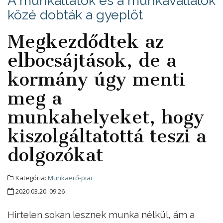
A munkáltatók és a munkavállalók
közé dobták a gyeplőt
Megkezdődtek az
elbocsájtások, de a
kormány úgy menti
meg a
munkahelyeket, hogy
kiszolgáltatottá teszi a
dolgozókat
Kategória:
Munkaerő-piac
2020.03.20. 09:26
Hirtelen sokan lesznek munka nélkül, ám a