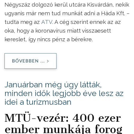
Négyszáz dolgozó kerül utcára Kisvárdán, nekik
ugyanis már nem tud munkát adni a Háda Kft. –
tudta meg az
ATV
. A cég szerint ennek az az
oka, hogy a koronavírus miatt visszaesett
kereslet, így nincs pénz a bérekre.
BŐVEBBEN ...
Januárban még úgy látták,
minden idők legjobb éve lesz az
idei a turizmusban
MTÜ-vezér: 400 ezer
ember munkája forog