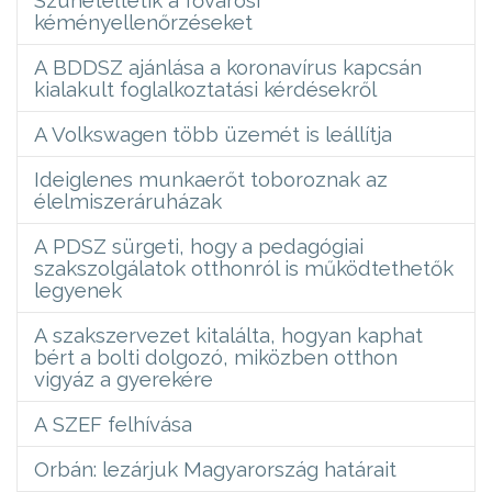
kéményellenőrzéseket
A BDDSZ ajánlása a koronavírus kapcsán
kialakult foglalkoztatási kérdésekről
A Volkswagen több üzemét is leállítja
Ideiglenes munkaerőt toboroznak az
élelmiszeráruházak
A PDSZ sürgeti, hogy a pedagógiai
szakszolgálatok otthonról is működtethetők
legyenek
A szakszervezet kitalálta, hogyan kaphat
bért a bolti dolgozó, miközben otthon
vigyáz a gyerekére
A SZEF felhívása
Orbán: lezárjuk Magyarország határait