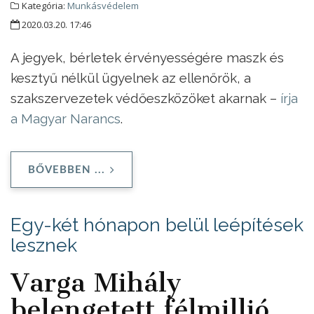
Kategória:
Munkásvédelem
2020.03.20. 17:46
A jegyek, bérletek érvényességére maszk és
kesztyű nélkül ügyelnek az ellenőrök, a
szakszervezetek védőeszközöket akarnak –
írja
a Magyar Narancs
.
BŐVEBBEN ...
Egy-két hónapon belül leépítések
lesznek
Varga Mihály
belengetett félmillió