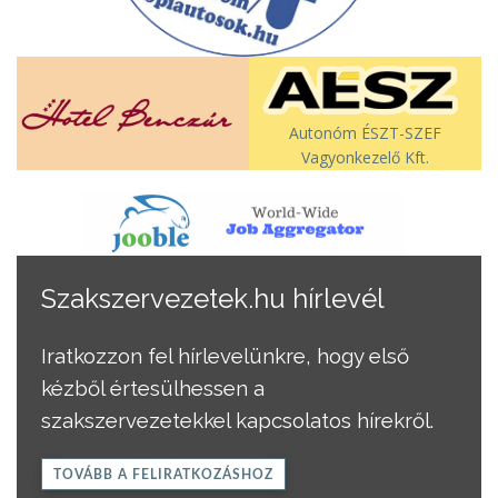
Autonóm ÉSZT-SZEF
Vagyonkezelő Kft.
Szakszervezetek.hu hírlevél
Iratkozzon fel hírlevelünkre, hogy első
kézből értesülhessen a
szakszervezetekkel kapcsolatos hírekről.
TOVÁBB A FELIRATKOZÁSHOZ