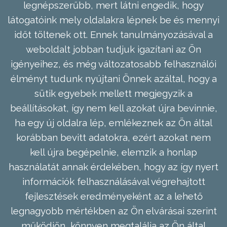
legnépszerűbb, mert látni engedik, hogy
látogatóink mely oldalakra lépnek be és mennyi
időt töltenek ott. Ennek tanulmányozásával a
weboldalt jobban tudjuk igazítani az Ön
igényeihez, és még változatosabb felhasználói
élményt tudunk nyújtani Önnek azáltal, hogy a
sütik egyebek mellett megjegyzik a
beállításokat, így nem kell azokat újra bevinnie,
ha egy új oldalra lép, emlékeznek az Ön által
korábban bevitt adatokra, ezért azokat nem
kell újra begépelnie, elemzik a honlap
használatát annak érdekében, hogy az így nyert
információk felhasználásával végrehajtott
fejlesztések eredményeként az a lehető
legnagyobb mértékben az Ön elvárásai szerint
működjön, könnyen megtalálja az Ön által