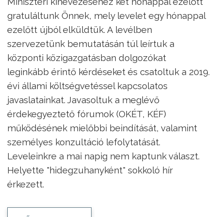
Miniszteri kinevezéséhez két hónappal ezelőtt
gratuláltunk Önnek, mely levelet egy hónappal
ezelőtt újból elküldtük. A levélben
szervezetünk bemutatásán túl leírtuk a
központi közigazgatásban dolgozókat
leginkább érintő kérdéseket és csatoltuk a 2019.
évi állami költségvetéssel kapcsolatos
javaslatainkat. Javasoltuk a meglévő
érdekegyeztető fórumok (OKÉT, KÉF)
működésének mielőbbi beindítását, valamint
személyes konzultáció lefolytatását.
Leveleinkre a mai napig nem kaptunk választ.
Helyette "hidegzuhanyként" sokkoló hír
érkezett.