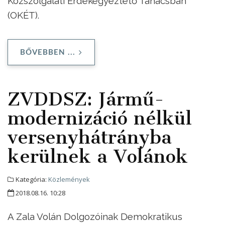
Közszolgálati Érdekegyeztető Tanácsban
(OKÉT).
BŐVEBBEN ...
ZVDDSZ: Jármű-
modernizáció nélkül
versenyhátrányba
kerülnek a Volánok
Kategória:
Közlemények
2018.08.16. 10:28
A Zala Volán Dolgozóinak Demokratikus