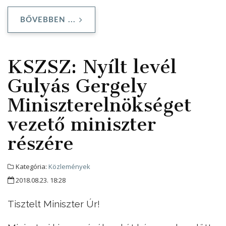
BŐVEBBEN ...
KSZSZ: Nyílt levél
Gulyás Gergely
Miniszterelnökséget
vezető miniszter
részére
Kategória:
Közlemények
2018.08.23. 18:28
Tisztelt Miniszter Úr!