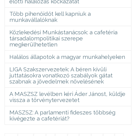
előtti halálozás kockázatát
Több pihenőidőt kell kapniuk a
munkavállalóknak
Közlekedési Munkástanácsok: a cafetéria
társadalompolitikai szerepe
megkerülhetetlen
Halálos állapotok a magyar munkahelyeken
LIGA Szakszervezetek: A béren kívüli
juttatásokra vonatkozó szabályok gátat
szabnak a jövedelmek növelésének
A MASZSZ levélben kéri Áder Jánost, küldje
vissza a törvénytervezetet
MASZSZ: A parlamenti fideszes többség
kivégezte a cafetériát?