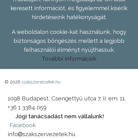
keresett információt, és figyelemmel kísérik
hirdetéseink hatékonyságát.
A weboldalon cookie-kat használunk, hogy
biztonságos böngészés mellett a legjobb
felhasználói élményt nyújthassuk.
További információk
© 2026
szakszervezetek.hu
1098 Budapest, Csengettyű utca 7. II. em. 11.
+36 1 3384 059
Jogi tanácsadást nem vállalunk!
Facebook
info
szakszervezetek.hu