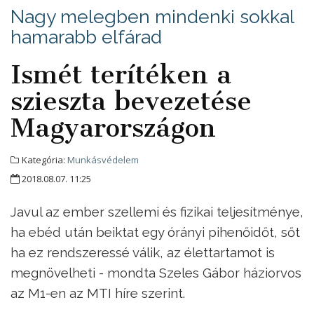
Nagy melegben mindenki sokkal
hamarabb elfárad
Ismét terítéken a
szieszta bevezetése
Magyarországon
Kategória:
Munkásvédelem
2018.08.07. 11:25
Javul az ember szellemi és fizikai teljesítménye,
ha ebéd után beiktat egy órányi pihenőidőt, sőt
ha ez rendszeressé válik, az élettartamot is
megnövelheti - mondta Szeles Gábor háziorvos
az M1-en az MTI híre szerint.