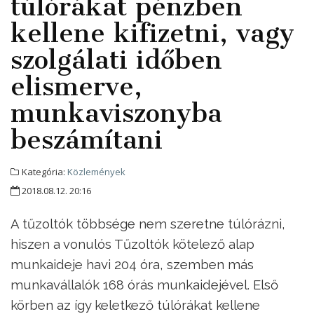
túlórákat pénzben
kellene kifizetni, vagy
szolgálati időben
elismerve,
munkaviszonyba
beszámítani
Kategória:
Közlemények
2018.08.12. 20:16
A tűzoltók többsége nem szeretne túlórázni,
hiszen a vonulós Tűzoltók kötelező alap
munkaideje havi 204 óra, szemben más
munkavállalók 168 órás munkaidejével. Első
körben az így keletkező túlórákat kellene