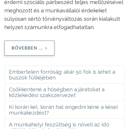
érdemi szociális párbeszéd teljes mellőzésével
meghozott és a munkavállalói érdekeket
súlyosan sértő törvényváltozás során kialakult
helyzet számunkra elfogadhatatlan.
BŐVEBBEN ...
Embertelen forróság: akár 50 fok is lehet a
buszok fülkéjében
Csökkentené a hőségben a járatokat a
közlekedési szakszervezet
Ki korán kel, korán hal: engedni kéne a kései
munkakezdést?
A munkahelyi feszültség is növeli az idő