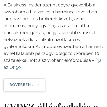
A Business Insider szerint egyre gyakoribb a
szívroham a húszas és a harmincas éveikben
járó bankárok és brókerek között, annak
ellenére is, hogy egy 2013-as eset miatt a
bankok megígérték, hogy kevesebb stresszt
helyeznek a fiatal alkalmazottakra és
gyakornokokra. Az utóbbi évtizedben a harminc
évnél fiatalabb pénzügyi dolgozók körében 10
százalékkal nőtt a szívroham előfordulása –
írja
az Origo
.
BŐVEBBEN ...
EVDSZ állásfoglalás a