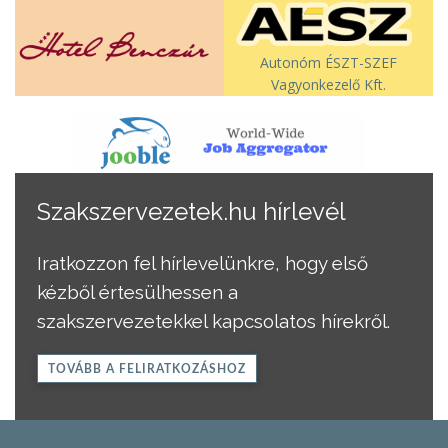
Autonóm ÉSZT-SZEF
Vagyonkezelő Kft.
Szakszervezetek.hu hírlevél
Iratkozzon fel hírlevelünkre, hogy első
kézből értesülhessen a
szakszervezetekkel kapcsolatos hírekről.
TOVÁBB A FELIRATKOZÁSHOZ