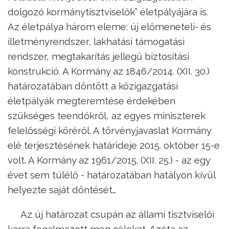
dolgozó kormánytisztviselők” életpályájára is.
Az életpálya három eleme: új előmeneteli- és
illetményrendszer, lakhatási támogatási
rendszer, megtakarítás jellegű biztosítási
konstrukció. A Kormány az 1846/2014. (XII. 30.)
határozatában döntött a közigazgatási
életpályák megteremtése érdekében
szükséges teendőkről, az egyes miniszterek
felelősségi köréről. A törvényjavaslat Kormány
elé terjesztésének határideje 2015. október 15-e
volt. A Kormány az 1961/2015. (XII. 25.) - az egy
évet sem túlélő - határozatában hatályon kívül
helyezte saját döntését…
Az új határozat csupán az állami tisztviselői
karra fogalmazott meg célokat. Azóta az