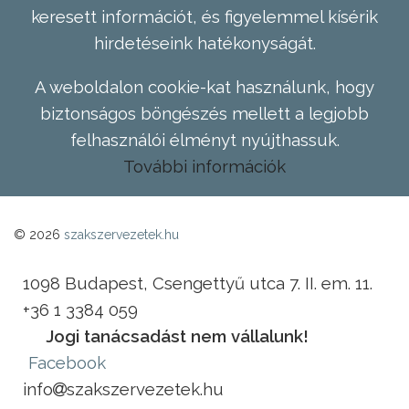
keresett információt, és figyelemmel kísérik
hirdetéseink hatékonyságát.
A weboldalon cookie-kat használunk, hogy
biztonságos böngészés mellett a legjobb
felhasználói élményt nyújthassuk.
További információk
© 2026
szakszervezetek.hu
1098 Budapest, Csengettyű utca 7. II. em. 11.
+36 1 3384 059
Jogi tanácsadást nem vállalunk!
Facebook
info
szakszervezetek.hu