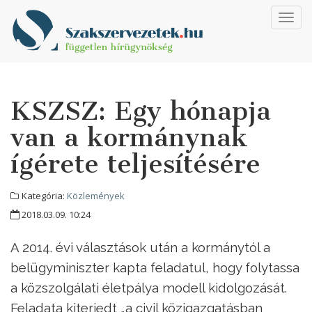
Toggl
navig
KSZSZ: Egy hónapja
van a kormánynak
ígérete teljesítésére
Kategória:
Közlemények
2018.03.09. 10:24
A 2014. évi választások után a kormánytól a
belügyminiszter kapta feladatul, hogy folytassa
a közszolgálati életpálya modell kidolgozását.
Feladata kiterjedt „a civil közigazgatásban