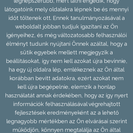
legnépszerűbb, mert látni engedik, hogy
látogatóink mely oldalakra lépnek be és mennyi
időt töltenek ott. Ennek tanulmányozásával a
weboldalt jobban tudjuk igazítani az Ön
igényeihez, és még változatosabb felhasználói
élményt tudunk nyújtani Önnek azáltal, hogy a
sütik egyebek mellett megjegyzik a
beállításokat, így nem kell azokat újra bevinnie,
ha egy új oldalra lép, emlékeznek az Ön által
korábban bevitt adatokra, ezért azokat nem
kell újra begépelnie, elemzik a honlap
használatát annak érdekében, hogy az így nyert
információk felhasználásával végrehajtott
fejlesztések eredményeként az a lehető
legnagyobb mértékben az Ön elvárásai szerint
működjön, könnyen megtalálja az Ön által