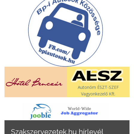
Autonóm ÉSZT-SZEF
Vagyonkezelő Kft.
Szakszervezetek.hu hírlevél