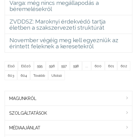
Varga: még nincs megállapodás a
béremelésekről
ZVDDSZ: Maroknyi érdekvédő tartja
életben a szakszervezeti struktúrát
November végéig meg kell egyezniük az
érintett feleknek a keresetekről
Első
Előző
595
596
597
598
...
600
601
602
603
604
Tovább
Utolsó
MAGUNKRÓL
SZOLGÁLTATÁSOK
MÉDIAAJÁNLAT