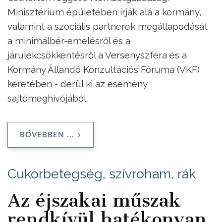
Minisztérium épületében írják alá a kormány,
valamint a szociális partnerek megállapodását
a minimálbér-emelésről és a
járulékcsökkentésről a Versenyszféra és a
Kormány Állandó Konzultációs Fóruma (VKF)
keretében - derül ki az esemény
sajtómeghívójából.
BŐVEBBEN ...
Cukorbetegség, szívroham, rák
Az éjszakai műszak
rendkívül hatékonyan