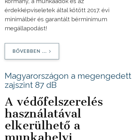
kormány, a munkaadók és az
érdekképviseletek által kötött 2017. évi
minimálbér és garantált bérminimum
megállapodást!
BŐVEBBEN ...
Magyarországon a megengedett
zajszint 87 dB
A védőfelszerelés
használatával
elkerülhető a
munkahelyi