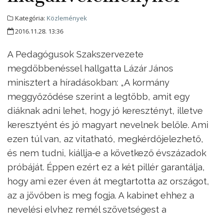
Kategória:
Közlemények
2016.11.28. 13:36
A Pedagógusok Szakszervezete
megdöbbenéssel hallgatta Lázár János
minisztert a híradásokban: „A kormány
meggyőződése szerint a legtöbb, amit egy
diáknak adni lehet, hogy jó keresztényt, illetve
keresztyént és jó magyart nevelnek belőle. Ami
ezen túl van, az vitatható, megkérdőjelezhető,
és nem tudni, kiállja-e a következő évszázadok
próbáját. Éppen ezért ez a két pillér garantálja,
hogy ami ezer éven át megtartotta az országot,
az a jövőben is meg fogja. A kabinet ehhez a
nevelési elvhez remél szövetségest a