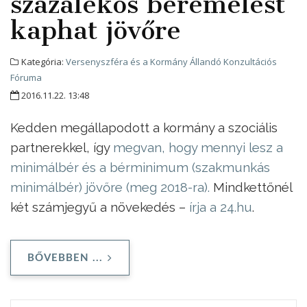
százalékos béremelést
kaphat jövőre
Kategória:
Versenyszféra és a Kormány Állandó Konzultációs
Fóruma
2016.11.22. 13:48
Kedden megállapodott a kormány a szociális
partnerekkel, így
megvan, hogy mennyi lesz a
minimálbér és a bérminimum (szakmunkás
minimálbér) jövőre (meg 2018-ra).
Mindkettőnél
két számjegyű a növekedés –
írja a 24.hu
.
BŐVEBBEN ...