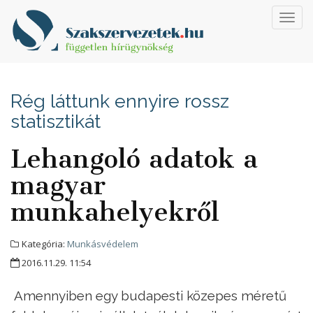
Toggl
navig
Rég láttunk ennyire rossz
statisztikát
Lehangoló adatok a
magyar
munkahelyekről
Kategória:
Munkásvédelem
2016.11.29. 11:54
Amennyiben egy budapesti közepes méretű