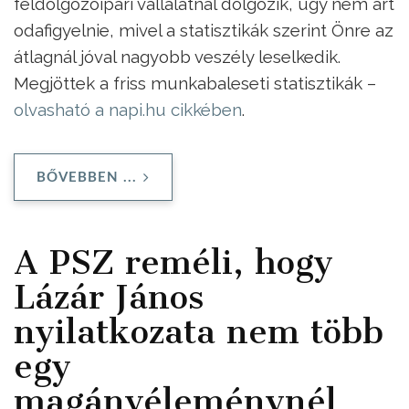
feldolgozóipari vállalatnál dolgozik, úgy nem árt
odafigyelnie, mivel a statisztikák szerint Önre az
átlagnál jóval nagyobb veszély leselkedik.
Megjöttek a friss munkabaleseti statisztikák –
olvasható a napi.hu cikkében
.
BŐVEBBEN ...
A PSZ reméli, hogy
Lázár János
nyilatkozata nem több
egy
magánvéleménynél