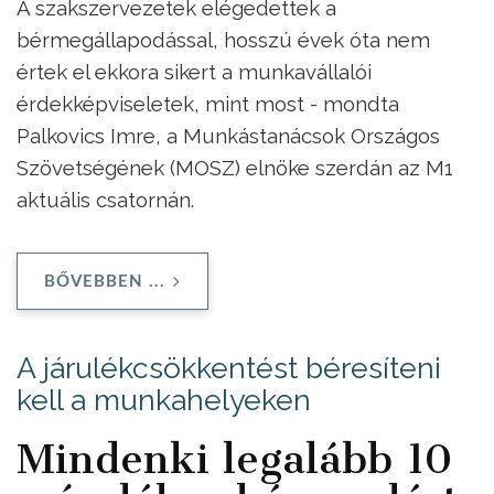
A szakszervezetek elégedettek a
bérmegállapodással, hosszú évek óta nem
értek el ekkora sikert a munkavállalói
érdekképviseletek, mint most - mondta
Palkovics Imre, a Munkástanácsok Országos
Szövetségének (MOSZ) elnöke szerdán az M1
aktuális csatornán.
BŐVEBBEN ...
A járulékcsökkentést béresíteni
kell a munkahelyeken
Mindenki legalább 10