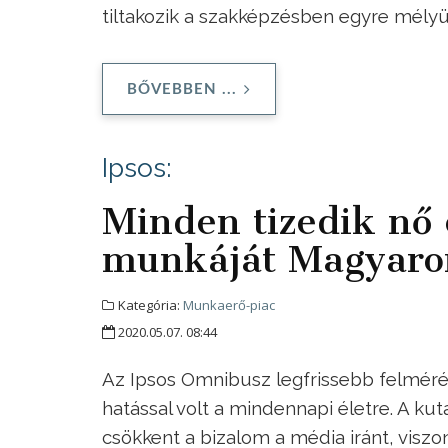
tiltakozik a szakképzésben egyre mélyül
BŐVEBBEN ...
Ipsos:
Minden tizedik nő 
munkáját Magyaro
Kategória:
Munkaerő-piac
2020.05.07. 08:44
Az Ipsos Omnibusz legfrissebb felmérés
hatással volt a mindennapi életre. A kut
csökkent a bizalom a média iránt, visz