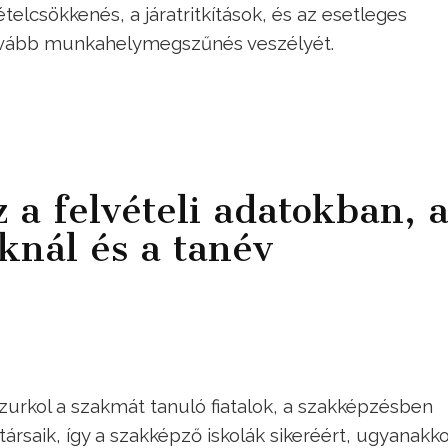
elcsökkenés, a járatritkítások, és az esetleges
durvább munkahelymegszűnés veszélyét.
 a felvételi adatokban, 
knál és a tanév
urkol a szakmát tanuló fiatalok, a szakképzésben
saik, így a szakképző iskolák sikeréért, ugyanakko