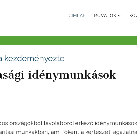
CÍMLAP
ROVATOK
KÖ
ra kezdeményezte
asági idénymunkások
os országokból távolabbról érkező idénymunkások
rítási munkákban, ami főként a kertészeti ágazatn