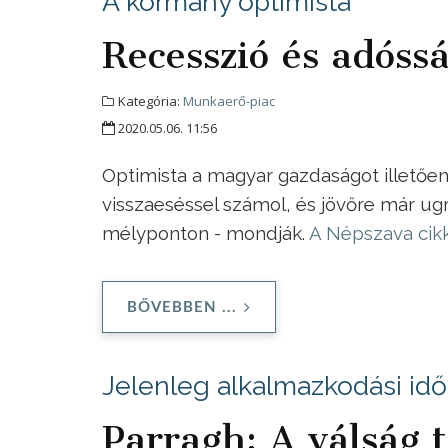
A kormány optimista
Recesszió és adóss
Kategória:
Munkaerő-piac
2020.05.06. 11:56
Optimista a magyar gazdaságot illetően
visszaeséssel számol, és jövőre már ug
mélyponton - mondják.
A Népszava cikk
BŐVEBBEN ...
Jelenleg alkalmazkodási idő
Parragh: A válság 