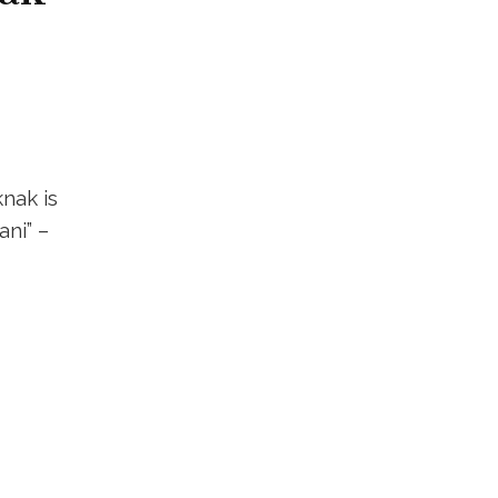
nak is
ni” –