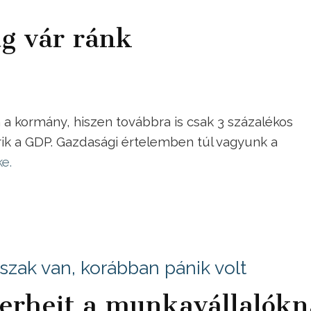
ág vár ránk
 a kormány, hiszen továbbra is csak 3 százalékos
rik a GDP. Gazdasági értelemben túl vagyunk a
e.
szak van, korábban pánik volt
terheit a munkavállalók