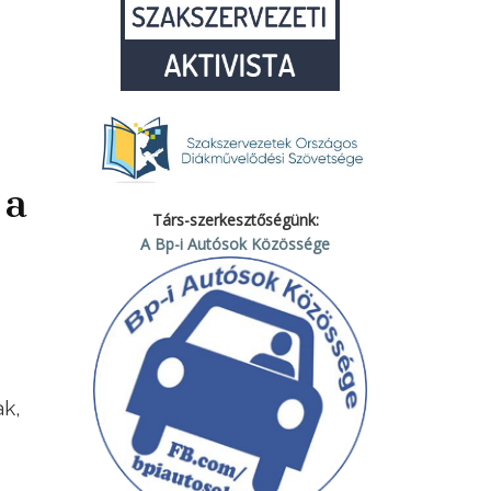
 a
Társ-szerkesztőségünk:
A Bp-i Autósok Közössége
ak,