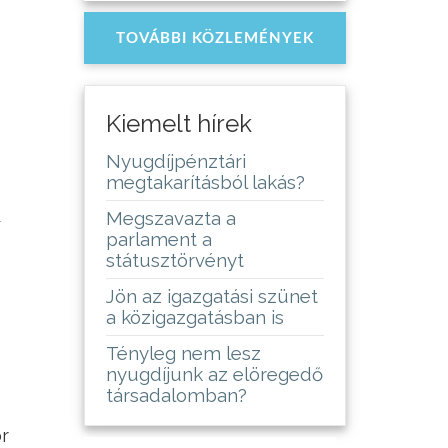
TOVÁBBI KÖZLEMÉNYEK
Kiemelt hírek
Nyugdíjpénztári
megtakarításból lakás?
a
Megszavazta a
parlament a
státusztörvényt
Jön az igazgatási szünet
a közigazgatásban is
Tényleg nem lesz
nyugdíjunk az elöregedő
társadalomban?
r