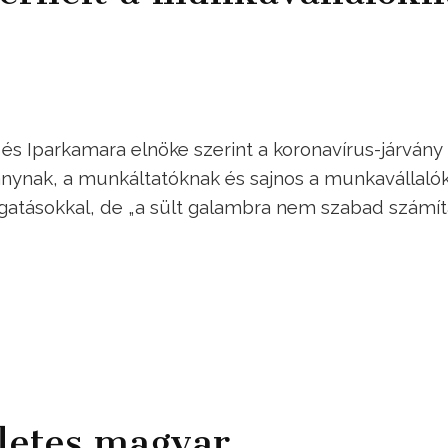
és Iparkamara elnöke szerint a koronavírus-járvány
ánynak, a munkáltatóknak és sajnos a munkavállalók
ogatásokkal, de „a sült galambra nem szabad számíta
letes magyar