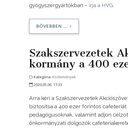
gyógyszergyártókban –
írja a HVG
.
BŐVEBBEN ...
Szakszervezetek Akc
kormány a 400 ezer
Kategória:
Közlemények
2020.05.06. 17:33
Arra kéri a Szakszervezetek Akciószöv
biztosítsa a 400 ezer forintos cafeteriá
pedagógusoknak, valamint adjon célzo
önkormányzati dolgozók cafeteriakerete 