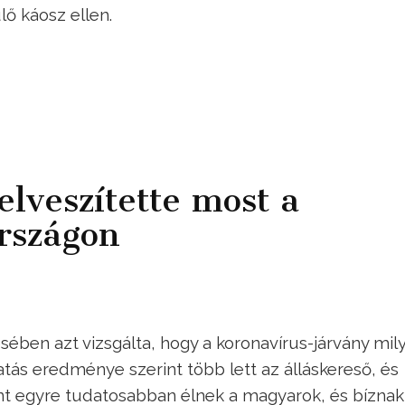
ő káosz ellen.
elveszítette most a
rszágon
ében azt vizsgálta, hogy a koronavírus-járvány mil
atás eredménye szerint több lett az álláskereső, és
ont egyre tudatosabban élnek a magyarok, és bíznak