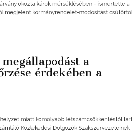
-járvány okozta károk mérséklésében – ismertette a
ől megjelent kormányrendelet-módosítást csütörtö
 megállapodást a
rzése érdekében a
 helyzet miatt komolyabb létszámcsökkentéstől tart
 számláló Közlekedési Dolgozók Szakszervezeteinek