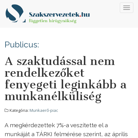
Toggl
navig
Publicus:
A szaktudással nem
rendelkezőket
fenyegeti leginkább a
munkanélküliség
Kategória:
Munkaerő-piac
A megkérdezettek 7%-a veszítette el a
munkáját a TÁRKI felmérése szerint, az április