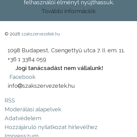
felhasználói élményt nyújthassuk.
További információk
© 2026
szakszervezetek.hu
1098 Budapest, Csengettyű utca 7. II. em. 11.
+36 1 3384 059
Jogi tanácsadást nem vállalunk!
Facebook
info
szakszervezetek.hu
RSS
Moderálási alapelvek
Adatvédelem
Hozzájáruló nyilatkozat hírlevélhez
Impresszum