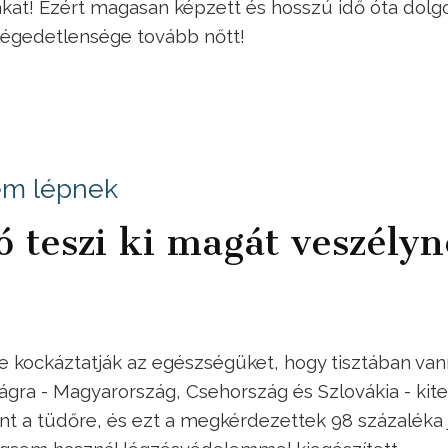
ákat! Ezért magasan képzett és hosszú idő óta dolg
légedetlensége tovább nőtt!
em lépnek
 teszi ki magát veszély
 kockáztatják az egészségüket, hogy tisztában van
ágra - Magyarország, Csehország és Szlovákia - kit
nt a tüdőre, és ezt a megkérdezettek 98 százaléka 