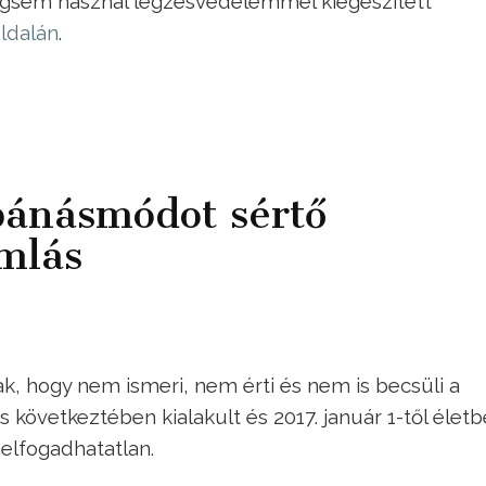
gsem használ légzésvédelemmel kiegészített
oldalán
.
bánásmódot sértő
omlás
k, hogy nem ismeri, nem érti és nem is becsüli a
következtében kialakult és 2017. január 1-től életb
 elfogadhatatlan.