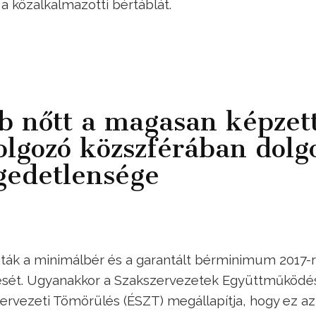
 a közalkalmazotti bértáblát.
b nőtt a magasan képzet
dolgozó közszférában dolg
gedetlensége
dták a minimálbér és a garantált bérminimum 2017-r
ését. Ugyanakkor a Szakszervezetek Együttműködé
ervezeti Tömörülés (ÉSZT) megállapítja, hogy ez az