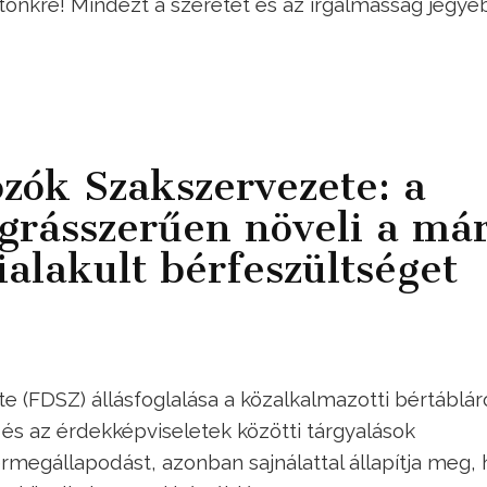
 tönkre! Mindezt a szeretet és az irgalmasság jegyé
ozók Szakszervezete: a
grásszerűen növeli a má
alakult bérfeszültséget
 (FDSZ) állásfoglalása a közalkalmazotti bértábláró
s az érdekképviseletek közötti tárgyalások
rmegállapodást, azonban sajnálattal állapítja meg, 