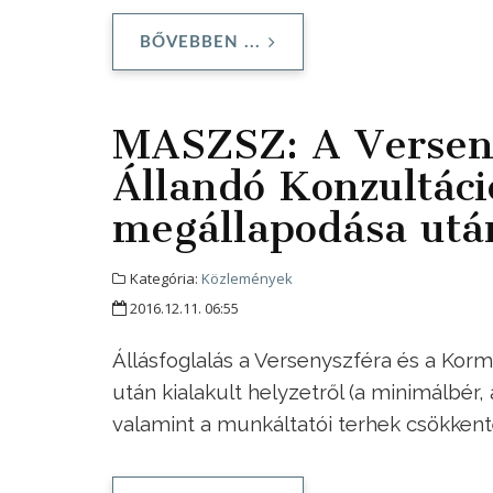
BŐVEBBEN ...
MASZSZ: A Versen
Állandó Konzultác
megállapodása után
Kategória:
Közlemények
2016.12.11. 06:55
Állásfoglalás
a Versenyszféra és a Kor
után kialakult helyzetről (a minimálbér
valamint a munkáltatói terhek csökkenté