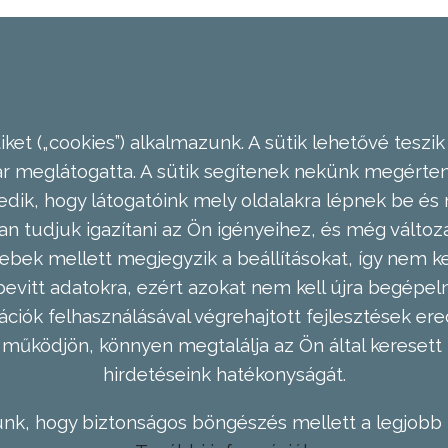
ket („cookies”) alkalmazunk. A sütik lehetővé teszik
meglátogatta. A sütik segítenek nekünk megérteni
dik, hogy látogatóink mely oldalakra lépnek be és 
n tudjuk igazítani az Ön igényeihez, és még válto
ebek mellett megjegyzik a beállításokat, így nem kel
evitt adatokra, ezért azokat nem kell újra begépel
ációk felhasználásával végrehajtott fejlesztések 
működjön, könnyen megtalálja az Ön által keresett 
hirdetéseink hatékonyságát.
nk, hogy biztonságos böngészés mellett a legjobb 