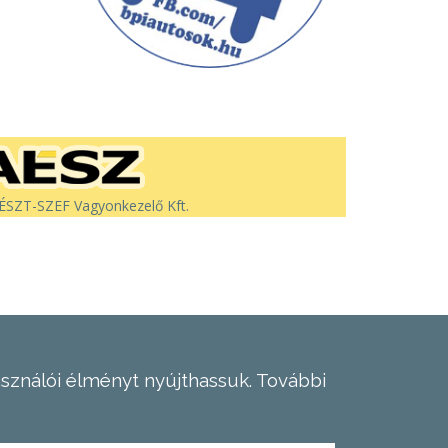
SZT-SZEF Vagyonkezelő Kft.
asználói élményt nyújthassuk.
További