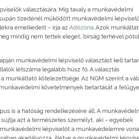
pviselők választására. Míg tavaly a munkavédelmi
 csupán tizedénél működött munkavédelmi képviselő
lékra emelkedett – írja az
Adózóna
. Azok munkálta
ég mindig nem tettek eleget, bírság terhével póto
pján munkavédelmi képviselő választást kell tartan
alók létszáma legalább húsz fő. A választás
sa a munkáltató kötelezettsége. Az NGM szerint a vál
ó munkavédelmi követelmények betartását a felügye
ípus is a hatóság rendelkezésére áll. A munkavédel
 sújtja azt a természetes személyt, aki – egyebek
 a munkavédelmi képviselőt a munkavédelemre von
lásában akadályozza, illetve a munkavédelmi képvis