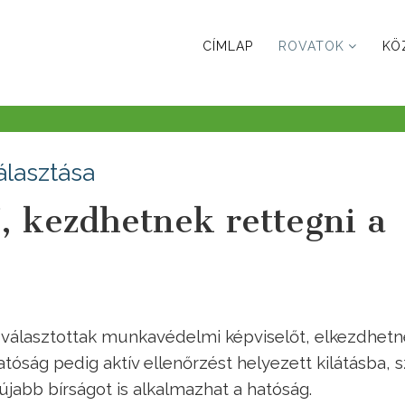
CÍMLAP
ROVATOK
KÖ
lasztása
ő, kezdhetnek rettegni a
k
választottak munkavédelmi képviselőt, elkezdhet
hatóság pedig aktív ellenőrzést helyezett kilátásba, 
 újabb bírságot is alkalmazhat a hatóság.