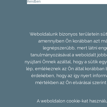
Rendben
Weboldalunk bizonyos területein süti
amennyiben Ön korábban azt már 
legnépszerűbb, mert látni enge
tanulmányozásával a weboldalt jobba
nyújtani Önnek azáltal, hogy a sütik egy
lép, emlékeznek az Ön által korábban b
érdekében, hogy az így nyert inform
mértékben az Ön elvárásai szerint 
A weboldalon cookie-kat használu