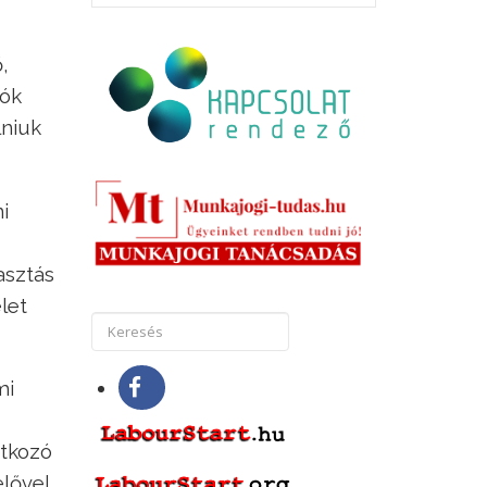
,
tók
lniuk
i
asztás
let
mi
atkozó
elővel