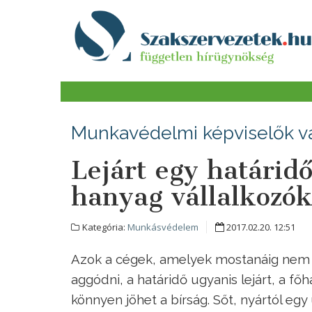
Munkavédelmi képviselők vá
Lejárt egy határid
hanyag vállalkozó
Kategória:
Munkásvédelem
2017.02.20. 12:51
Azok a cégek, amelyek mostanáig nem 
aggódni, a határidő ugyanis lejárt, a fő
könnyen jöhet a bírság. Sőt, nyártól egy