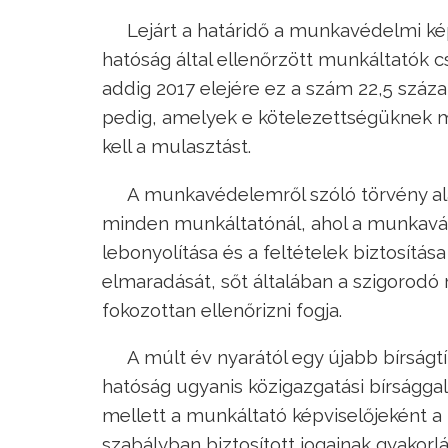
Lejárt a határidő a munkavédelmi ké
hatóság által ellenőrzött munkáltatók
addig 2017 elejére ez a szám 22,5 száza
pedig, amelyek e kötelezettségüknek m
kell a mulasztást.
A munkavédelemről szóló törvény ala
minden munkáltatónál, ahol a munkaváll
lebonyolítása és a feltételek biztosítá
elmaradását, sőt általában a szigorod
fokozottan ellenőrizni fogja.
A múlt év nyarától egy újabb bírságt
hatóság ugyanis közigazgatási bírsággal
mellett a munkáltató képviselőjeként
szabályban biztosított jogainak gyakor