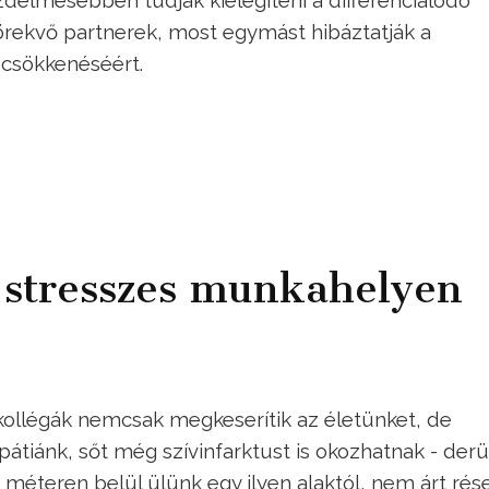
delmesebben tudják kielégíteni a differenciálódó
rekvő partnerek, most egymást hibáztatják a
 csökkenéséért.
k stresszes munkahelyen
s kollégák nemcsak megkeserítik az életünket, de
átiánk, sőt még szívinfarktust is okozhatnak - derül
 méteren belül ülünk egy ilyen alaktól, nem árt rés