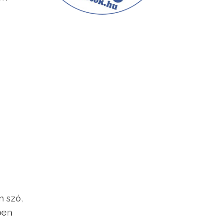
n szó,
ben