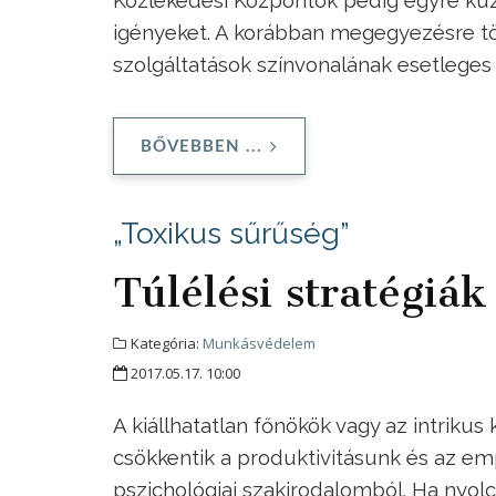
Közlekedési Központok pedig egyre küz
igényeket. A korábban megegyezésre tö
szolgáltatások színvonalának esetleges
BŐVEBBEN ...
„Toxikus sűrűség”
Túlélési stratégiá
Kategória:
Munkásvédelem
2017.05.17. 10:00
A kiállhatatlan főnökök vagy az intriku
csökkentik a produktivitásunk és az emp
pszichológiai szakirodalomból. Ha nyolc