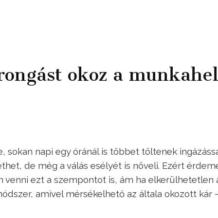
rongást okoz a munkahel
 sokan napi egy óránál is többet töltenek ingázássa
thet, de még a válás esélyét is növeli. Ezért érdem
n venni ezt a szempontot is, ám ha elkerülhetetlen 
módszer, amivel mérsékelhető az általa okozott kár 