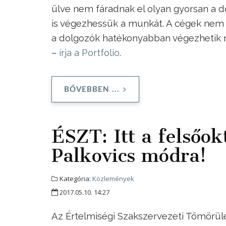
ülve nem fáradnak el olyan gyorsan a do
is végezhessük a munkát. A cégek nem 
a dolgozók hatékonyabban végezhetik 
–
írja a Portfolio
.
BŐVEBBEN ...
ÉSZT: Itt a felsőok
Palkovics módra!
Kategória:
Közlemények
2017.05.10. 14:27
Az Értelmiségi Szakszervezeti Tömörülé