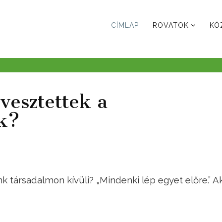
CÍMLAP
ROVATOK
KÖ
vesztettek a
ők?
 társadalmon kívüli? „Mindenki lép egyet előre.” A