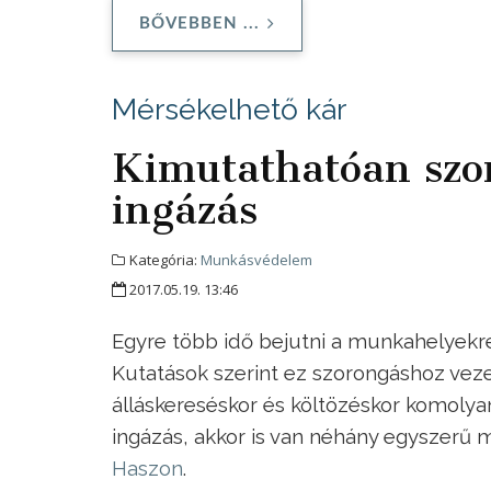
BŐVEBBEN ...
Mérsékelhető kár
Kimutathatóan szo
ingázás
Kategória:
Munkásvédelem
2017.05.19. 13:46
Egyre több idő bejutni a munkahelyekre,
Kutatások szerint ez szorongáshoz veze
álláskereséskor és költözéskor komolya
ingázás, akkor is van néhány egyszerű 
Haszon
.