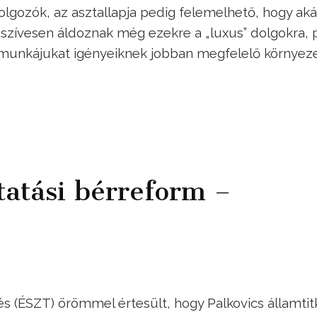
lgozók, az asztallapja pedig felemelhető, hogy akár
szívesen áldoznak még ezekre a „luxus” dolgokra, 
munkájukat igényeiknek jobban megfelelő környez
tatási bérreform –
s (ÉSZT) örömmel értesült, hogy Palkovics államtit