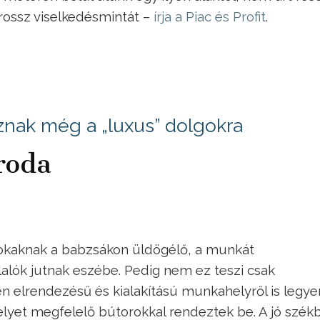
 rossz viselkedésmintát –
írja a Piac és Profit
.
nak még a „luxus” dolgokra
roda
sokaknak a babzsákon üldögélő, a munkát
lók jutnak eszébe. Pedig nem ez teszi csak
 elrendezésű és kialakítású munkahelyről is legye
lyet megfelelő bútorokkal rendeztek be. A jó szék