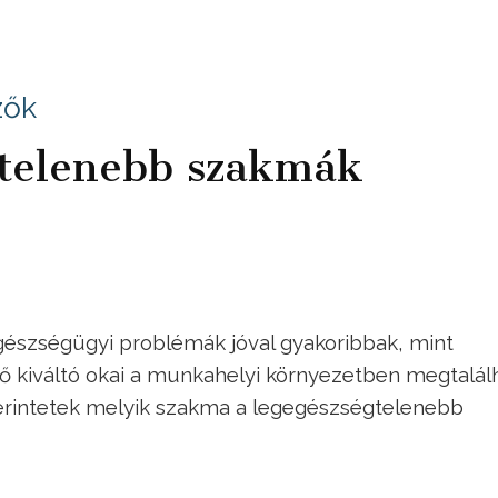
zők
gtelenebb szakmák
gészségügyi problémák jóval gyakoribbak, mint
ő kiváltó okai a munkahelyi környezetben megtalál
 Szerintetek melyik szakma a legegészségtelenebb