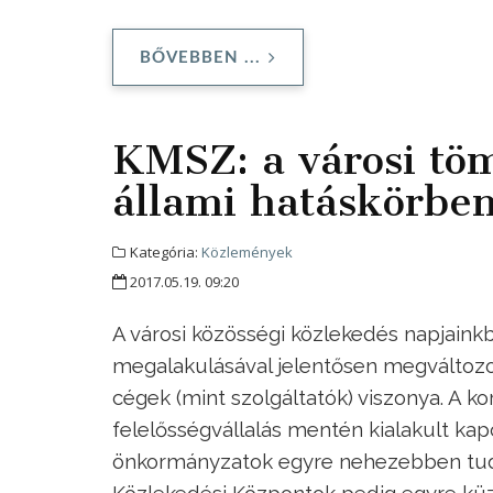
BŐVEBBEN ...
KMSZ: a városi tö
állami hatáskörben
Kategória:
Közlemények
2017.05.19. 09:20
A városi közösségi közlekedés napjaink
megalakulásával jelentősen megváltozo
cégek (mint szolgáltatók) viszonya. A 
felelősségvállalás mentén kialakult kap
önkormányzatok egyre nehezebben tudják