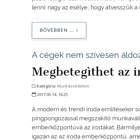
lenni: nagy az esélye, hogy átvesszük a
BŐVEBBEN ...
A cégek nem szívesen áldoz
Megbetegìthet az i
Kategória:
Munkásvédelem
2017.05.14. 16:25
A modern és trendi iroda említésekor 
pingpongozással megszakító munkaválla
emberközpontúvá az irodákat. Bármilyen
igazán az az iroda emberközpontú, ame