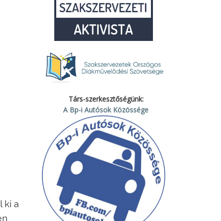
Társ-szerkesztőségünk:
A Bp-i Autósok Közössége
 ki a
en