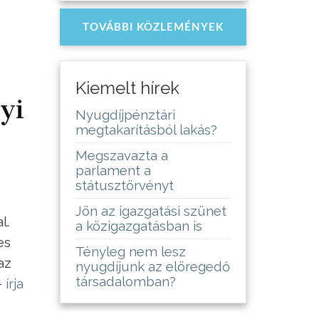
TOVÁBBI KÖZLEMÉNYEK
Kiemelt hírek
yi
Nyugdíjpénztári
megtakarításból lakás?
Megszavazta a
parlament a
státusztörvényt
Jön az igazgatási szünet
l.
a közigazgatásban is
es
Tényleg nem lesz
az
nyugdíjunk az elöregedő
társadalomban?
–
írja