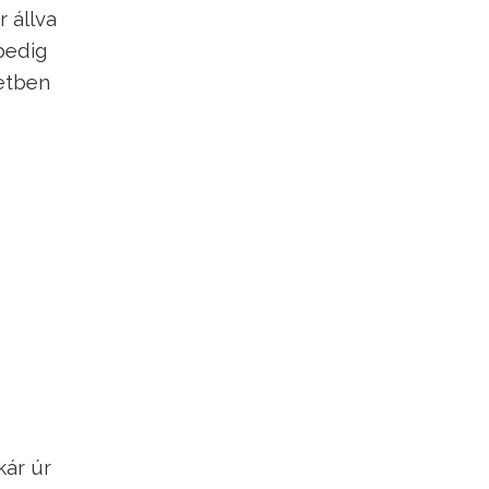
 állva
pedig
etben
kár úr