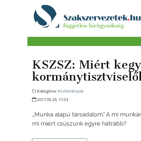
KSZSZ: Miért kegy
kormánytisztvisel
Kategória:
Közlemények
2017.05.26. 11:53
„Munka alapú társadalom.” A mi munkánk
mi miért csúszunk egyre hátrább?