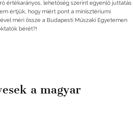
ó értékarányos, lehetőség szerint egyenlő juttatás
m értjük, hogy miért pont a minisztériumi
rével méri össze a Budapesti Műszaki Egyetemen
oktatók bérét?!
lyesek a magyar