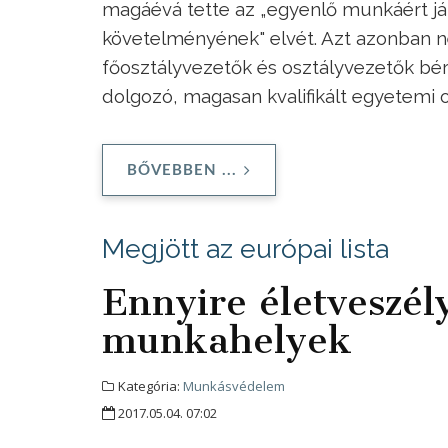
magáévá tette az „egyenlő munkáért jár
követelményének" elvét. Azt azonban ne
főosztályvezetők és osztályvezetők bé
dolgozó, magasan kvalifikált egyetemi 
BŐVEBBEN ...
Megjött az európai lista
Ennyire életveszé
munkahelyek
Kategória:
Munkásvédelem
2017.05.04. 07:02