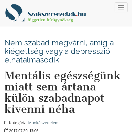
Toggl
navig
Nem szabad megvárni, amíg a
kiégettség vagy a depresszió
elhatalmasodik
Mentális egészségünk
miatt sem ártana
külön szabadnapot
kivenni néha
Kategória:
Munkásvédelem
2017.07.20. 13:06