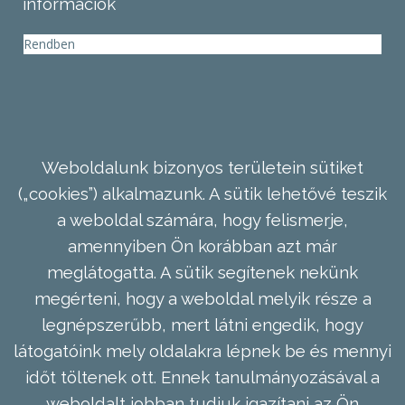
információk
Rendben
Weboldalunk bizonyos területein sütiket
(„cookies”) alkalmazunk. A sütik lehetővé teszik
a weboldal számára, hogy felismerje,
amennyiben Ön korábban azt már
meglátogatta. A sütik segítenek nekünk
megérteni, hogy a weboldal melyik része a
legnépszerűbb, mert látni engedik, hogy
látogatóink mely oldalakra lépnek be és mennyi
időt töltenek ott. Ennek tanulmányozásával a
weboldalt jobban tudjuk igazítani az Ön