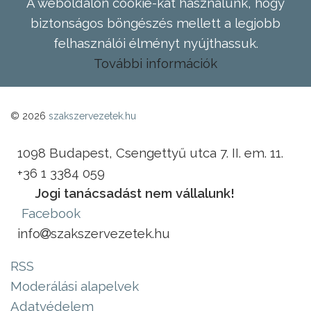
A weboldalon cookie-kat használunk, hogy
biztonságos böngészés mellett a legjobb
felhasználói élményt nyújthassuk.
További információk
© 2026
szakszervezetek.hu
1098 Budapest, Csengettyű utca 7. II. em. 11.
+36 1 3384 059
Jogi tanácsadást nem vállalunk!
Facebook
info
szakszervezetek.hu
RSS
Moderálási alapelvek
Adatvédelem