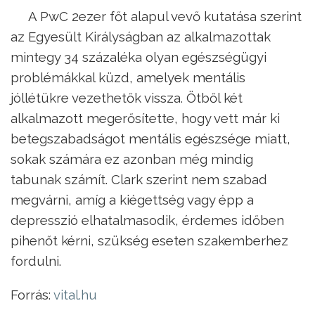
A PwC 2ezer főt alapul vevő kutatása szerint
az Egyesült Királyságban az alkalmazottak
mintegy 34 százaléka olyan egészségügyi
problémákkal küzd, amelyek mentális
jóllétükre vezethetők vissza. Ötből két
alkalmazott megerősítette, hogy vett már ki
betegszabadságot mentális egészsége miatt,
sokak számára ez azonban még mindig
tabunak számít. Clark szerint nem szabad
megvárni, amíg a kiégettség vagy épp a
depresszió elhatalmasodik, érdemes időben
pihenőt kérni, szükség eseten szakemberhez
fordulni.
Forrás:
vital.hu