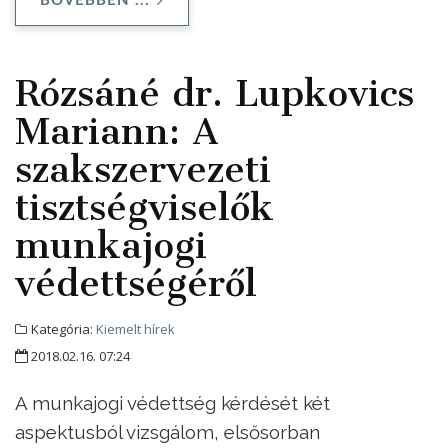
BŐVEBBEN ...
Rózsáné dr. Lupkovics
Mariann: A
szakszervezeti
tisztségviselők
munkajogi
védettségéről
Kategória:
Kiemelt hírek
2018.02.16. 07:24
A munkajogi védettség kérdését két
aspektusból vizsgálom, elsősorban