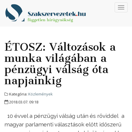
Toggl
navig
ÉTOSZ: Változások a
munka világában a
pénzügyi válság óta
napjainkig
Kategória:
Közlemények
2018.03.07. 09:18
10 évvel a pénzügyi válság után és röviddel a
magyar parlamenti választások előtt
időszerű