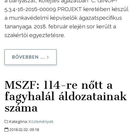
a bányászat, kőfejtés ágazatban” C. GINOP-
5.3.4-16-2016-00009 PROJEKT keretében készül
a munkavédelmi képviselők ágazatspecifikus
tananyaga. 2018. február elején sor került a
szakértői egyeztetésre.
BŐVEBBEN ...
MSZF: 114-re nőtt a
fagyhalál áldozatainak
száma
Kategória:
Közlemények
2018.02.02. 09:18