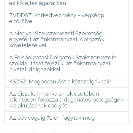
és kőfejtés ágazatban
ZVDDSZ: Korkedvezmény – végképp
eltörölve
A Magyar Szakszervezeti Szövetség
egyetért az önkormányzati dolgozók
követeléseivel
A Felsőoktatási Dolgozók Szakszervezete
szolidaritását fejezi ki az önkormányzati
hivatali dolgozókkal
KSZSZ: Megbecsülést a közszolgáknak!
Az éjszakai munka a nők esetében
jelentősen fokozza a daganatos betegségek
kialakulásának esélyét
Az óév végéig 71-en fagytak meg