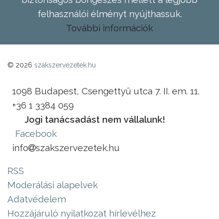
felhasználói élményt nyújthassuk.
További információk
© 2026
szakszervezetek.hu
1098 Budapest, Csengettyű utca 7. II. em. 11.
+36 1 3384 059
Jogi tanácsadást nem vállalunk!
Facebook
info
szakszervezetek.hu
RSS
Moderálási alapelvek
Adatvédelem
Hozzájáruló nyilatkozat hírlevélhez