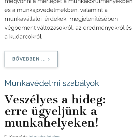
megvonni a mérleget a munkakörülményekben
és a munkajövedelmekben, valamint a
munkavállalói érdekek megjelenítésében
végbement változásokról, az eredményekről és
a kudarcokról.
BŐVEBBEN ...
Munkavédelmi szabályok
Veszélyes a hideg:
erre ügyeljünk a
munkahelyeken!
Kategória:
Munkásvédelem