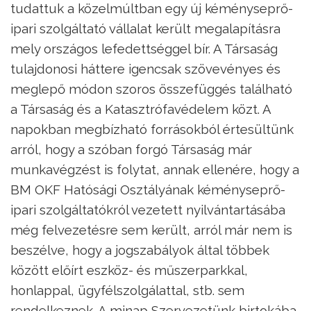
tudattuk a közelmúltban egy új kéményseprő-
ipari szolgáltató vállalat került megalapításra
mely országos lefedettséggel bír. A Társaság
tulajdonosi háttere igencsak szövevényes és
meglepő módon szoros összefüggés található
a Társaság és a Katasztrófavédelem közt. A
napokban megbízható forrásokból értesültünk
arról, hogy a szóban forgó Társaság már
munkavégzést is folytat, annak ellenére, hogy a
BM OKF Hatósági Osztályának kéményseprő-
ipari szolgáltatókról vezetett nyilvántartásába
még felvezetésre sem került, arról már nem is
beszélve, hogy a jogszabályok által többek
között előírt eszköz- és műszerparkkal,
honlappal, ügyfélszolgálattal, stb. sem
rendelkeznek. A minap Szervezetünk birtokába