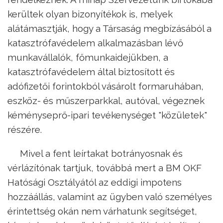
kerültek olyan bizonyítékok is, melyek
alátámasztják, hogy a Társaság megbízásából a
katasztrófavédelem alkalmazásban lévő
munkavállalók, főmunkaidejükben, a
katasztrófavédelem által biztosított és
adófizetői forintokból vásárolt formaruhában,
eszköz- és műszerparkkal, autóval, végeznek
kéményseprő-ipari tevékenységet "közületek"
részére.
Mivel a fent leírtakat botrányosnak és
vérlázítónak tartjuk, továbbá mert a BM OKF
Hatósági Osztályától az eddigi impotens
hozzáállás, valamint az ügyben való személyes
érintettség okán nem várhatunk segítséget,