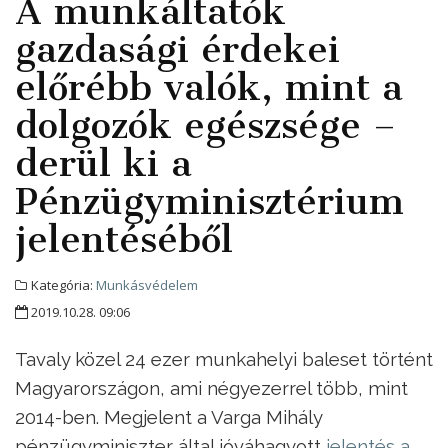
A munkáltatók
gazdasági érdekei
előrébb valók, mint a
dolgozók egészsége –
derül ki a
Pénzügyminisztérium
jelentéséből
Kategória:
Munkásvédelem
2019.10.28. 09:06
Tavaly közel 24 ezer munkahelyi baleset történt
Magyarországon, ami négyezerrel több, mint
2014-ben. Megjelent a Varga Mihály
pénzügyminiszter által jóváhagyott
jelentés a