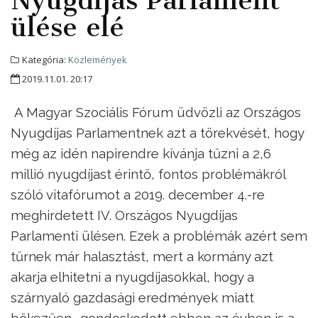
Nyugdíjas Parlament
ülése elé
Kategória:
Közlemények
2019.11.01. 20:17
A Magyar Szociális Fórum üdvözli az Országos
Nyugdíjas Parlamentnek azt a törekvését, hogy
még az idén napirendre kívánja tűzni a 2,6
millió nyugdíjast érintő, fontos problémákról
szóló vitafórumot a 2019. december 4.-re
meghirdetett IV. Országos Nyugdíjas
Parlamenti ülésen. Ezek a problémák azért sem
tűrnek már halasztást, mert a kormány azt
akarja elhitetni a nyugdíjasokkal, hogy a
szárnyaló gazdasági eredmények miatt