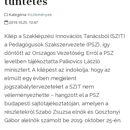
tüntetés
Kategória:
Közlemények
2019.10.25. 13:47
Kilép a Szakképzési Innovációs Tanácsból (SZIT)
a Pedagógusok Szakszervezete (PSZ), így
döntött az Országos Vezetőség. Erről a PSZ
levélben tájékoztatta Palkovics László
minisztert. A kilépést az indokolja, hogy az
elmúlt egy évben megjelent
jogszabálytervezeteket a SZIT nem
véleményezhette – hangzott el a PSZ
budapesti sajtótájékoztatóján, amelyen a
részletekről Szabó Zsuzsa elnök és Gosztonyi
Gábor alelnök számolt be 2019. október 25-én.