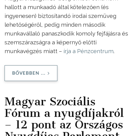
hallott a munkaadó által kötelezően (és
ingyenesen) biztosítandó irodai szemüveg
lehetőségéről, pedig minden második
munkavállaló panaszkodik komoly fejfájásra és
szemszárazságra a képernyő előtti
munkavégzés miatt –
írja a Pénzcentrum
.
BŐVEBBEN ...
Magyar Szociális
Fórum a nyugdíjakról
– 12 pont az Országos