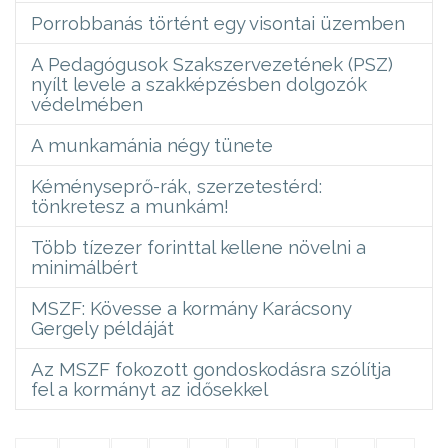
Porrobbanás történt egy visontai üzemben
A Pedagógusok Szakszervezetének (PSZ)
nyílt levele a szakképzésben dolgozók
védelmében
A munkamánia négy tünete
Kéményseprő-rák, szerzetestérd:
tönkretesz a munkám!
Több tízezer forinttal kellene növelni a
minimálbért
MSZF: Kövesse a kormány Karácsony
Gergely példáját
Az MSZF fokozott gondoskodásra szólítja
fel a kormányt az idősekkel