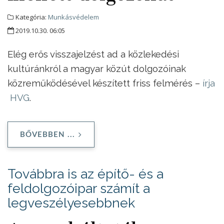
Kategória:
Munkásvédelem
2019.10.30. 06:05
Elég erős visszajelzést ad a közlekedési
kultúránkról a magyar közút dolgozóinak
közreműködésével készített friss felmérés –
írja
HVG
.
BŐVEBBEN ...
Továbbra is az építő- és a
feldolgozóipar számít a
legveszélyesebbnek