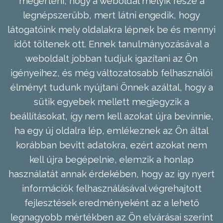
megérteni, hogy a weboldal melyik része a
legnépszerűbb, mert látni engedik, hogy
látogatóink mely oldalakra lépnek be és mennyi
időt töltenek ott. Ennek tanulmányozásával a
weboldalt jobban tudjuk igazítani az Ön
igényeihez, és még változatosabb felhasználói
élményt tudunk nyújtani Önnek azáltal, hogy a
sütik egyebek mellett megjegyzik a
beállításokat, így nem kell azokat újra bevinnie,
ha egy új oldalra lép, emlékeznek az Ön által
korábban bevitt adatokra, ezért azokat nem
kell újra begépelnie, elemzik a honlap
használatát annak érdekében, hogy az így nyert
információk felhasználásával végrehajtott
fejlesztések eredményeként az a lehető
legnagyobb mértékben az Ön elvárásai szerint