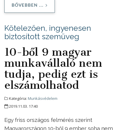
BŐVEBBEN ...
Kötelezően, ingyenesen
biztosított szemüveg
10-ből 9 magyar
munkavállaló nem
tudja, pedig ezt is
elszámolhatod
Kategória:
Munkásvédelem
2019.11.03. 17:40
Egy friss országos felmérés szerint
Magyarországon 10-ből 9 ember soha nem