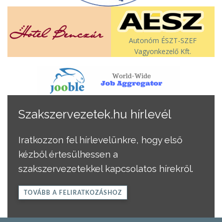
Autonóm ÉSZT-SZEF
Vagyonkezelő Kft.
Szakszervezetek.hu hírlevél
Iratkozzon fel hírlevelünkre, hogy első
kézből értesülhessen a
szakszervezetekkel kapcsolatos hírekről.
TOVÁBB A FELIRATKOZÁSHOZ