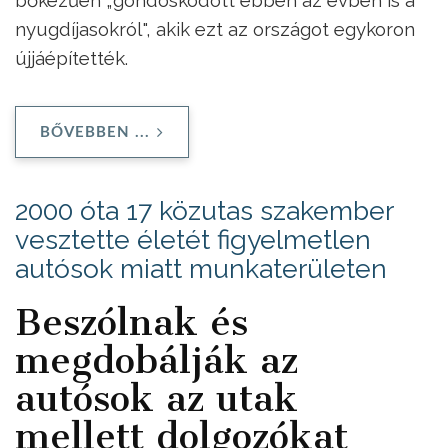
bőkezűen „gondoskodott ebben az évben is a
nyugdíjasokról", akik ezt az országot egykoron
újjáépítették.
BŐVEBBEN ...
2000 óta 17 közutas szakember
vesztette életét figyelmetlen
autósok miatt munkaterületen
Beszólnak és
megdobálják az
autósok az utak
mellett dolgozókat