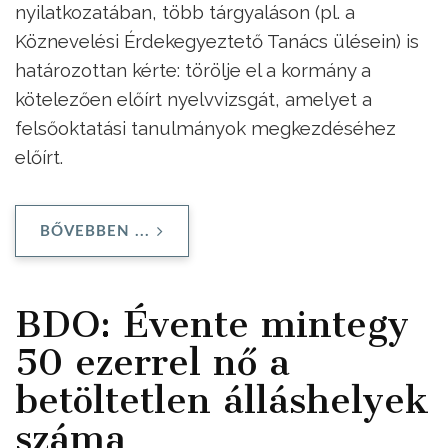
nyilatkozatában, több tárgyaláson (pl. a
Köznevelési Érdekegyeztető Tanács ülésein) is
határozottan kérte: törölje el a kormány a
kötelezően előírt nyelvvizsgát, amelyet a
felsőoktatási tanulmányok megkezdéséhez
előírt.
BŐVEBBEN ...
BDO: Évente mintegy
50 ezerrel nő a
betöltetlen álláshelyek
száma