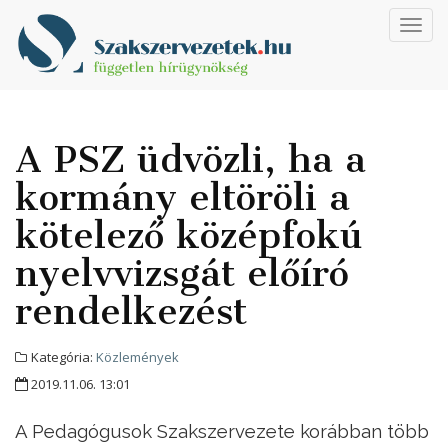
Toggl
navig
A PSZ üdvözli, ha a
kormány eltöröli a
kötelező középfokú
nyelvvizsgát előíró
rendelkezést
Kategória:
Közlemények
2019.11.06. 13:01
A Pedagógusok Szakszervezete korábban több