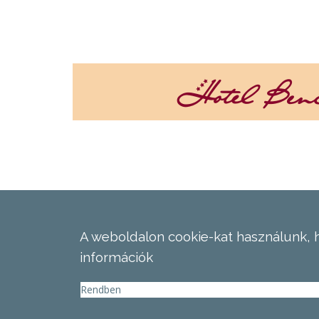
A weboldalon cookie-kat használunk, 
információk
Rendben