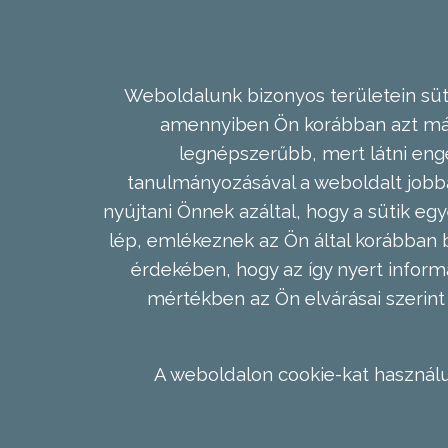
Weboldalunk bizonyos területein süti
amennyiben Ön korábban azt már 
legnépszerűbb, mert látni enge
tanulmányozásával a weboldalt jobba
nyújtani Önnek azáltal, hogy a sütik egy
lép, emlékeznek az Ön által korábban b
érdekében, hogy az így nyert inform
mértékben az Ön elvárásai szerint 
A weboldalon cookie-kat használu