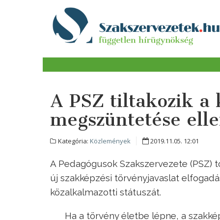
A PSZ tiltakozik a 
megszüntetése ell
Kategória:
Közlemények
2019.11.05. 12:01
A Pedagógusok Szakszervezete (PSZ) tová
új szakképzési törvényjavaslat elfoga
közalkalmazotti státuszát.
Ha a törvény életbe lépne, a szakké