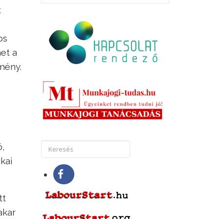
t
os
et a
mény.
ó,
kai
tt
akar