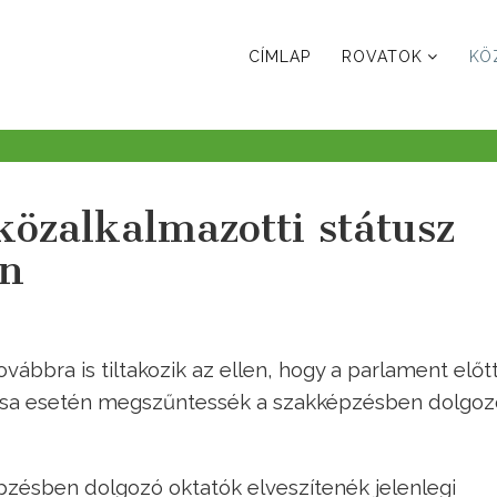
CÍMLAP
ROVATOK
KÖ
közalkalmazotti státusz
en
bbra is tiltakozik az ellen, hogy a parlament előtt
dása esetén megszűntessék a szakképzésben dolgo
pzésben dolgozó oktatók elveszítenék jelenlegi