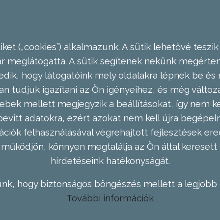
ket („cookies”) alkalmazunk. A sütik lehetővé teszik
meglátogatta. A sütik segítenek nekünk megérteni
dik, hogy látogatóink mely oldalakra lépnek be és 
n tudjuk igazítani az Ön igényeihez, és még válto
ebek mellett megjegyzik a beállításokat, így nem kel
evitt adatokra, ezért azokat nem kell újra begépel
ációk felhasználásával végrehajtott fejlesztések 
működjön, könnyen megtalálja az Ön által keresett 
hirdetéseink hatékonyságát.
nk, hogy biztonságos böngészés mellett a legjobb 
További információk