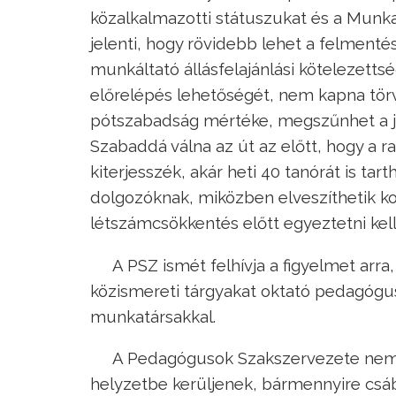
közalkalmazotti státuszukat és a Munka
jelenti, hogy rövidebb lehet a felmenté
munkáltató állásfelajánlási kötelezett
előrelépés lehetőségét, nem kapna tör
pótszabadság mértéke, megszűnhet a ju
Szabaddá válna az út az előtt, hogy a 
kiterjesszék, akár heti 40 tanórát is t
dolgozóknak, miközben elveszíthetik kol
létszámcsökkentés előtt egyeztetni kel
A PSZ ismét felhívja a figyelmet arra
közismereti tárgyakat oktató pedagógus
munkatársakkal.
A Pedagógusok Szakszervezete nem e
helyzetbe kerüljenek, bármennyire csáb