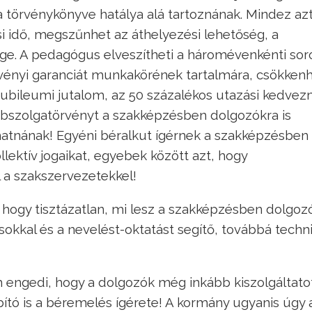
 törvénykönyve hatálya alá tartoznának. Mindez az
si idő, megszűnhet az áthelyezési lehetőség, a
sége. A pedagógus elveszítheti a háromévenkénti sor
vényi garanciát munkakörének tartalmára, csökkenh
bileumi jutalom, az 50 százalékos utazási kedvez
rabszolgatörvényt a szakképzésben dolgozókra is
arthatnának! Egyéni béralkut ígérnek a szakképzésben
lektív jogaikat, egyebek között azt, hogy
l a szakszervezetekkel!
, hogy tisztázatlan, mi lesz a szakképzésben dolgoz
okkal és a nevelést-oktatást segítő, továbbá techni
ngedi, hogy a dolgozók még inkább kiszolgáltato
ító is a béremelés ígérete! A kormány ugyanis úgy 