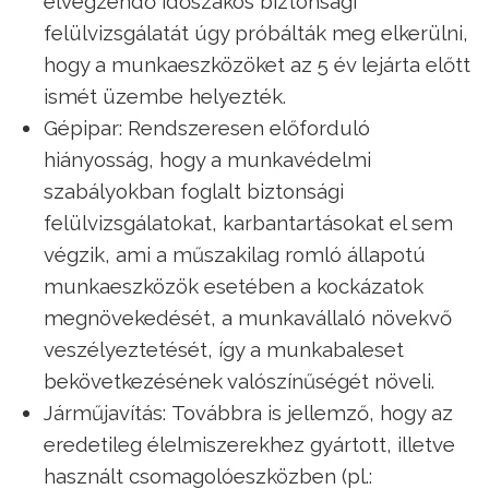
elvégzendő időszakos biztonsági
felülvizsgálatát úgy próbálták meg elkerülni,
hogy a munkaeszközöket az 5 év lejárta előtt
ismét üzembe helyezték.
Gépipar: Rendszeresen előforduló
hiányosság, hogy a munkavédelmi
szabályokban foglalt biztonsági
felülvizsgálatokat, karbantartásokat el sem
végzik, ami a műszakilag romló állapotú
munkaeszközök esetében a kockázatok
megnövekedését, a munkavállaló növekvő
veszélyeztetését, így a munkabaleset
bekövetkezésének valószínűségét növeli.
Járműjavítás: Továbbra is jellemző, hogy az
eredetileg élelmiszerekhez gyártott, illetve
használt csomagolóeszközben (pl.: