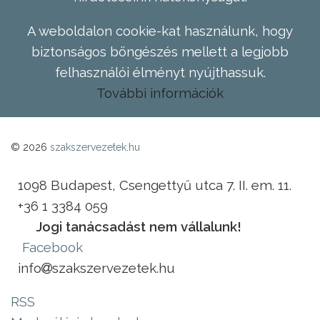
A weboldalon cookie-kat használunk, hogy
biztonságos böngészés mellett a legjobb
felhasználói élményt nyújthassuk.
További információk
© 2026
szakszervezetek.hu
1098 Budapest, Csengettyű utca 7. II. em. 11.
+36 1 3384 059
Jogi tanácsadást nem vállalunk!
Facebook
info
szakszervezetek.hu
RSS