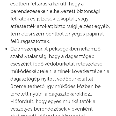
esetben feltárásra került, hogy a
berendezéseken elhelyezett biztonsági
feliratok és jelzések lekoptak; vagy
átfestették azokat; biztonsági jelzést egyéb,
termelési szempontból lényeges papírral
felülragasztottak.
Élelmiszeripar: A pékségekben jellemző
szabálytalanság, hogy a dagasztógép
csészéjét fedő védőburkolat reteszelése
működésképtelen, aminek következtében a
dagasztógép nyitott védőburkolattal
üzemeltethető, így működés közben be
lehetett nyúlni a dagasztókarokhoz…
Előfordult, hogy egyes munkáltatók a
veszélyes berendezések 5 évenként