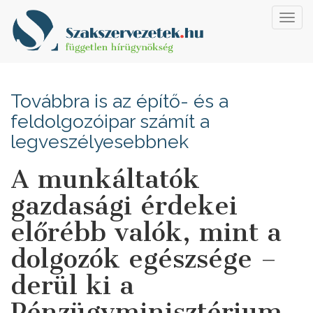
Toggl
navig
Továbbra is az építő- és a
feldolgozóipar számít a
legveszélyesebbnek
A munkáltatók
gazdasági érdekei
előrébb valók, mint a
dolgozók egészsége –
derül ki a
Pénzügyminisztérium