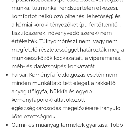
munka, túlmunka, rendszertelen étkezési,
komfortot nélkülöző pihenési lehetőség) és
a kémiai kóroki tényezőket (pl.: fertőtlenítő-,
tisztítószerek, növényvédő szerek) nem
értékelték. Túlnyomórészt nem, vagy nem
megfelelő részletességgel határozták meg a
munkaeszközök kockázatait, a viperamarás,
méh- és darázscsípés kockázatát.
Faipar: Keményfa feldolgozás esetén nem
minden munkáltató tett eleget a rákkeltő
anyag (tölgyfa, bükkfa és egyéb
keményfaporok) által okozott
egészségkárosodás megelőzésére irányuló
kötelezettségnek.
Gumi- és műanyag termékek gyártása: Több