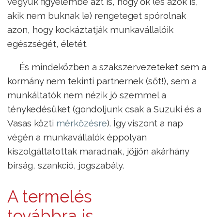
vegyük figyelembe azt is, hogy ők (és azok is,
akik nem buknak le) rengeteget spórolnak
azon, hogy kockáztatják munkavállalóik
egészségét, életét.
És mindeközben a szakszervezeteket sem a
kormány nem tekinti partnernek (sőt!), sem a
munkáltatók nem nézik jó szemmel a
ténykedésüket (gondoljunk csak a Suzuki és a
Vasas közti
mérkőzésre
). Így viszont a nap
végén a munkavállalók éppolyan
kiszolgáltatottak maradnak, jöjjön akárhány
bírság, szankció, jogszabály.
A termelés
továbbra is