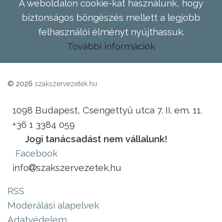
A weboldalon cookie-kat használunk, hogy
biztonságos böngészés mellett a legjobb
felhasználói élményt nyújthassuk.
További információk
© 2026
szakszervezetek.hu
1098 Budapest, Csengettyű utca 7. II. em. 11.
+36 1 3384 059
Jogi tanácsadást nem vállalunk!
Facebook
info
szakszervezetek.hu
RSS
Moderálási alapelvek
Adatvédelem