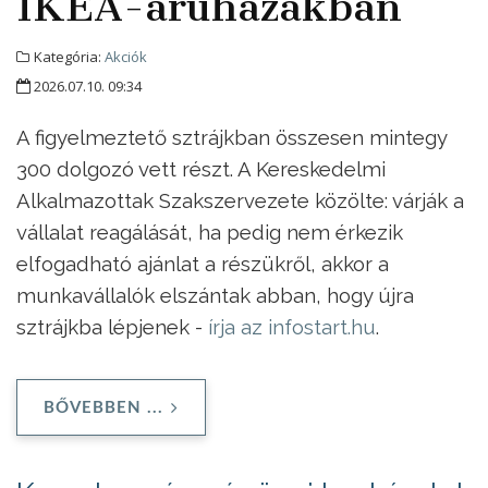
IKEA-áruházakban
Kategória:
Akciók
2026.07.10. 09:34
A figyelmeztető sztrájkban összesen mintegy
300 dolgozó vett részt. A Kereskedelmi
Alkalmazottak Szakszervezete közölte: várják a
vállalat reagálását, ha pedig nem érkezik
elfogadható ajánlat a részükről, akkor a
munkavállalók elszántak abban, hogy újra
sztrájkba lépjenek -
írja az infostart.hu
.
BŐVEBBEN ...