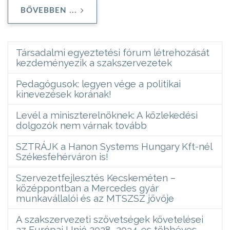
BŐVEBBEN ...
Társadalmi egyeztetési fórum létrehozását
kezdeményezik a szakszervezetek
Pedagógusok: legyen vége a politikai
kinevezések korának!
Levél a miniszterelnöknek: A közlekedési
dolgozók nem várnak tovább
SZTRÁJK a Hanon Systems Hungary Kft-nél
Székesfehérváron is!
Szervezetfejlesztés Kecskeméten –
középpontban a Mercedes gyár
munkavállalói és az MTSZSZ jövője
A szakszervezeti szövetségek követelései
az Európai Unió 2028–2034-es többéves