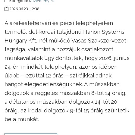
Kategória:
Közlemények
2026.06.23. 12:38
A székesfehérvári és pécsi telephelyeken
termelő, dél-koreai tulajdonú Hanon Systems
Hungary Kft.-nél működő Vasas Szakszervezet
tagsága, valamint a hozzájuk csatlakozott
munkavállalók úgy döntöttek, hogy 2026. június
24-én mindkét telephelyen, azonos időben
újabb – ezúttal 12 órás – sztrájkkal adnak
hangot elégedetlenségüknek. A műszakban
dolgozók a reggeles műszakban 8-tól 14 óráig,
a délutános műszakban dolgozók 14-től 20
óráig, az irodai dolgozók 9-től 15 óráig szüntetik
be a munkát.