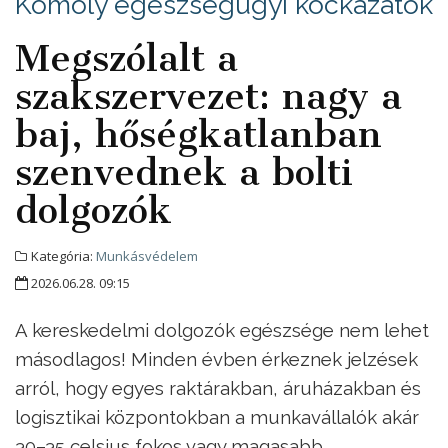
Komoly egészségügyi kockázatok
Megszólalt a
szakszervezet: nagy a
baj, hőségkatlanban
szenvednek a bolti
dolgozók
Kategória:
Munkásvédelem
2026.06.28. 09:15
A kereskedelmi dolgozók egészsége nem lehet
másodlagos! Minden évben érkeznek jelzések
arról, hogy egyes raktárakban, áruházakban és
logisztikai központokban a munkavállalók akár
30–35 celsius fokos vagy magasabb