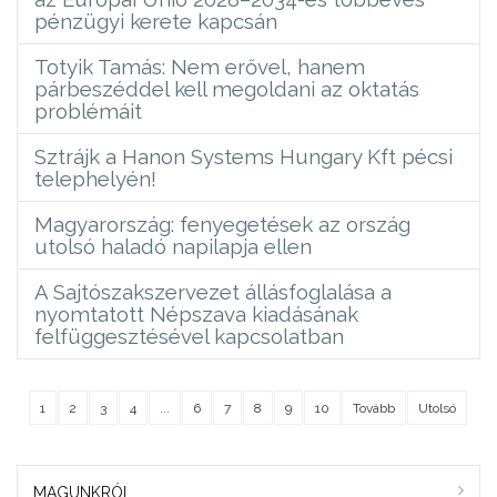
pénzügyi kerete kapcsán
Totyik Tamás: Nem erővel, hanem
párbeszéddel kell megoldani az oktatás
problémáit
Sztrájk a Hanon Systems Hungary Kft pécsi
telephelyén!
Magyarország: fenyegetések az ország
utolsó haladó napilapja ellen
A Sajtószakszervezet állásfoglalása a
nyomtatott Népszava kiadásának
felfüggesztésével kapcsolatban
1
2
3
4
...
6
7
8
9
10
Tovább
Utolsó
MAGUNKRÓL