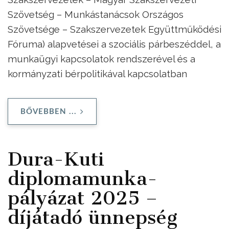
Szövetség – Munkástanácsok Országos
Szövetsége – Szakszervezetek Együttműködési
Fóruma) alapvetései a szociális párbeszéddel, a
munkaügyi kapcsolatok rendszerével és a
kormányzati bérpolitikával kapcsolatban
BŐVEBBEN ...
Dura-Kuti
diplomamunka-
pályázat 2025 –
díjátadó ünnepség