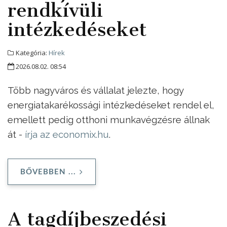
rendkívüli
intézkedéseket
Kategória:
Hírek
2026.08.02. 08:54
Több nagyváros és vállalat jelezte, hogy
energiatakarékossági intézkedéseket rendel el,
emellett pedig otthoni munkavégzésre állnak
át -
írja az economix.hu
.
BŐVEBBEN ...
A tagdíjbeszedési