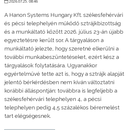
2026.07.25. 08:46
A Hanon Systems Hungary Kft. székesfehérvári
és pécsi telephelyén működő sztrájkbizottság
és a munkáltató között 2026. július 23-án újabb
egyeztetésre került sor. A tárgyaláson a
munkáltató jelezte, hogy szeretné elkerülni a
további munkabeszüntetéseket, ezért kész a
tárgyalások folytatására. Ugyanakkor
egyértelművé tette azt is, hogy a sztrájk alapját
jelentő bérkérdésben nem kíván változtatni
korábbi álláspontján: továbbra is legfeljebb a
székesfehérvári telephelyen 4, a pécsi
telephelyen pedig 4,5 százalékos béremelést
tart elégségesnek.