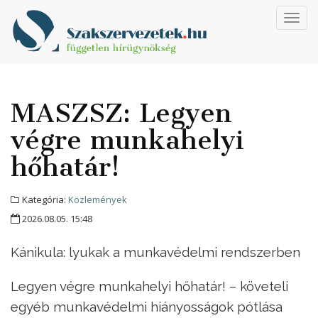
Toggl
navig
MASZSZ: Legyen
végre munkahelyi
hőhatár!
Kategória:
Közlemények
2026.08.05. 15:48
Kánikula: lyukak a munkavédelmi rendszerben
Legyen végre munkahelyi hőhatár! – követeli
egyéb munkavédelmi hiányosságok pótlása