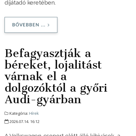
díjátadó keretében.
BŐVEBBEN ...
Befagyasztják a
béreket, lojalitást
várnak el a
dolgozóktól a győri
Audi-gyárban
Kategória:
Hírek
2026.07.14. 16:12
A Volkswagen-csoport előtt álló kihívások, a