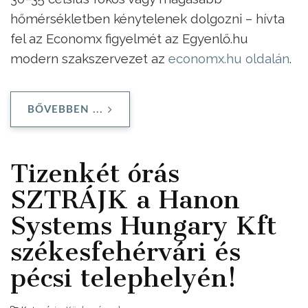
hőmérsékletben kénytelenek dolgozni – hívta
fel az Economx figyelmét az Egyenlő.hu
modern szakszervezet az
economx.hu oldalán
.
BŐVEBBEN ...
Tizenkét órás
SZTRÁJK a Hanon
Systems Hungary Kft
székesfehérvári és
pécsi telephelyén!