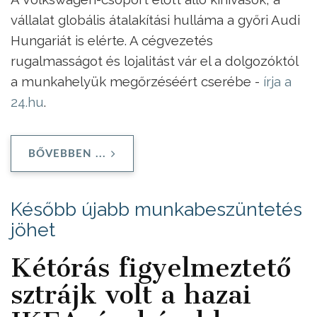
vállalat globális átalakítási hulláma a győri Audi
Hungariát is elérte. A cégvezetés
rugalmasságot és lojalitást vár el a dolgozóktól
a munkahelyük megőrzéséért cserébe -
írja a
24.hu
.
BŐVEBBEN ...
Később újabb munkabeszüntetés
jöhet
Kétórás figyelmeztető
sztrájk volt a hazai