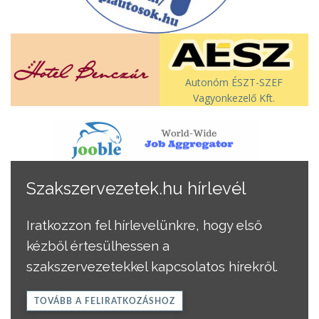
Autonóm ÉSZT-SZEF
Vagyonkezelő Kft.
Szakszervezetek.hu hírlevél
Iratkozzon fel hírlevelünkre, hogy első
kézből értesülhessen a
szakszervezetekkel kapcsolatos hírekről.
TOVÁBB A FELIRATKOZÁSHOZ