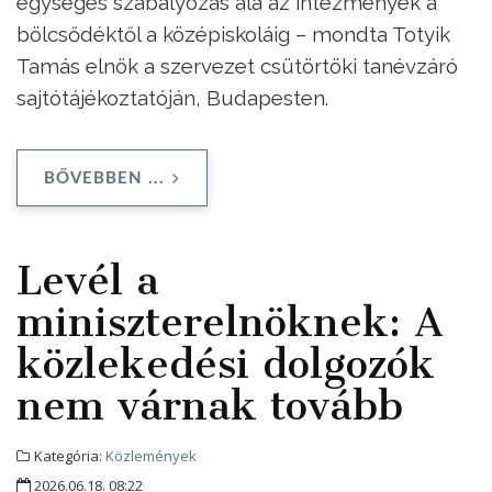
egységes szabályozás alá az intézmények a
bölcsődéktől a középiskoláig – mondta Totyik
Tamás elnök a szervezet csütörtöki tanévzáró
sajtótájékoztatóján, Budapesten.
BŐVEBBEN ...
Levél a
miniszterelnöknek: A
közlekedési dolgozók
nem várnak tovább
Kategória:
Közlemények
2026.06.18. 08:22