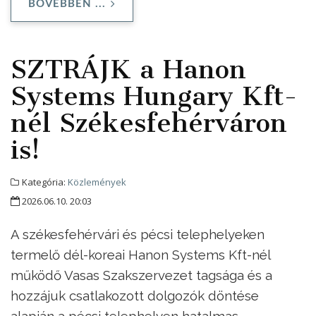
BŐVEBBEN ...
SZTRÁJK a Hanon
Systems Hungary Kft-
nél Székesfehérváron
is!
Kategória:
Közlemények
2026.06.10. 20:03
A székesfehérvári és pécsi telephelyeken
termelő dél-koreai Hanon Systems Kft-nél
működő Vasas Szakszervezet tagsága és a
hozzájuk csatlakozott dolgozók döntése
alapján a pécsi telephelyen hatalmas