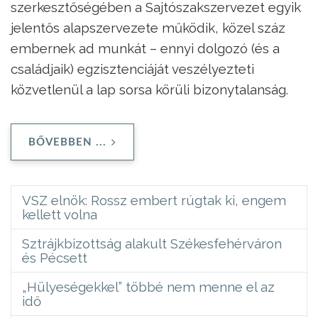
szerkesztőségében a Sajtószakszervezet egyik
jelentős alapszervezete működik, közel száz
embernek ad munkát – ennyi dolgozó (és a
családjaik) egzisztenciáját veszélyezteti
közvetlenül a lap sorsa körüli bizonytalanság.
BŐVEBBEN ...
VSZ elnök: Rossz embert rúgtak ki, engem
kellett volna
Sztrájkbizottság alakult Székesfehérváron
és Pécsett
„Hülyeségekkel” többé nem menne el az
idő