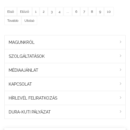
Első
Előző
1
2
3
4
...
6
7
8
9
10
Tovább
Utolsó
MAGUNKRÓL
SZOLGÁLTATÁSOK
MÉDIAAJÁNLAT
KAPCSOLAT
HÍRLEVÉL FELIRATKOZÁS
DURA-KUTI PÁLYÁZAT