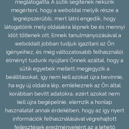
meglátogatta. A sütik segítenek nekünk
megérteni, hogy a weboldal melyik része a
legnépszerűbb, mert látni engedik, hogy
látogatóink mely oldalakra lépnek be és mennyi
időt töltenek ott. Ennek tanulmányozásával a
weboldalt jobban tudjuk igazítani az Ön
igényeihez, és még változatosabb felhasználói
élményt tudunk nyújtani Önnek azáltal, hogy a
sütik egyebek mellett megjegyzik a
beállításokat, így nem kell azokat újra bevinnie,
ha egy új oldalra lép, emlékeznek az Ön által
korábban bevitt adatokra, ezért azokat nem
kell újra begépelnie, elemzik a honlap
használatát annak érdekében, hogy az így nyert
információk felhasználásával végrehajtott
fejlesztések eredményeként az a lehető