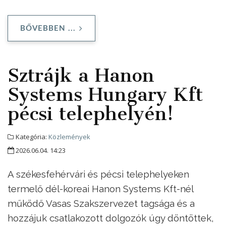
BŐVEBBEN ...
Sztrájk a Hanon
Systems Hungary Kft
pécsi telephelyén!
Kategória:
Közlemények
2026.06.04. 14:23
A székesfehérvári és pécsi telephelyeken
termelő dél-koreai Hanon Systems Kft-nél
működő Vasas Szakszervezet tagsága és a
hozzájuk csatlakozott dolgozók úgy döntöttek,