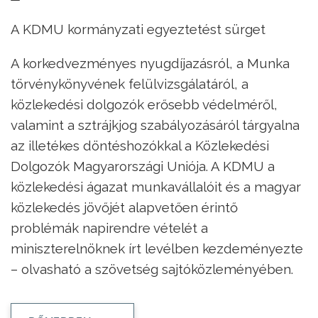
A KDMU kormányzati egyeztetést sürget
A korkedvezményes nyugdíjazásról, a Munka
törvénykönyvének felülvizsgálatáról, a
közlekedési dolgozók erősebb védelméről,
valamint a sztrájkjog szabályozásáról tárgyalna
az illetékes döntéshozókkal a Közlekedési
Dolgozók Magyarországi Uniója. A KDMU a
közlekedési ágazat munkavállalóit és a magyar
közlekedés jövőjét alapvetően érintő
problémák napirendre vételét a
miniszterelnöknek írt levélben kezdeményezte
– olvasható a szövetség sajtóközleményében.