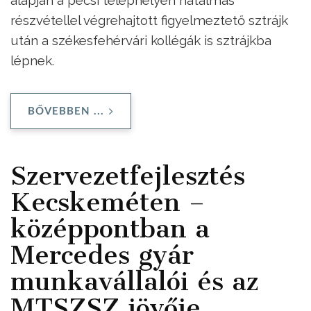
részvétellel végrehajtott figyelmeztető sztrájk
után a székesfehérvári kollégák is sztrájkba
lépnek.
BŐVEBBEN ...
Szervezetfejlesztés
Kecskeméten –
középpontban a
Mercedes gyár
munkavállalói és az
MTSZSZ jövője