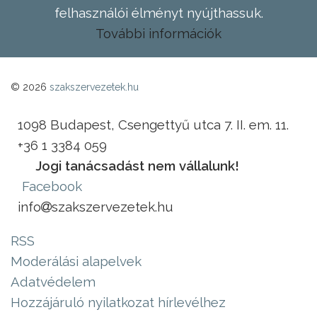
felhasználói élményt nyújthassuk.
További információk
© 2026
szakszervezetek.hu
1098 Budapest, Csengettyű utca 7. II. em. 11.
+36 1 3384 059
Jogi tanácsadást nem vállalunk!
Facebook
info
szakszervezetek.hu
RSS
Moderálási alapelvek
Adatvédelem
Hozzájáruló nyilatkozat hírlevélhez