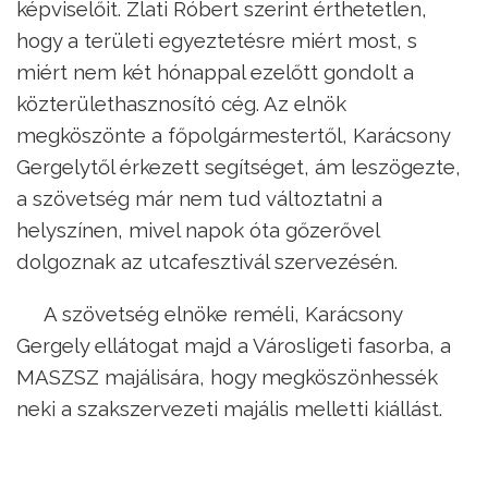
képviselőit. Zlati Róbert szerint érthetetlen,
hogy a területi egyeztetésre miért most, s
miért nem két hónappal ezelőtt gondolt a
közterülethasznosító cég. Az elnök
megköszönte a főpolgármestertől, Karácsony
Gergelytől érkezett segítséget, ám leszögezte,
a szövetség már nem tud változtatni a
helyszínen, mivel napok óta gőzerővel
dolgoznak az utcafesztivál szervezésén.
A szövetség elnöke reméli, Karácsony
Gergely ellátogat majd a Városligeti fasorba, a
MASZSZ majálisára, hogy megköszönhessék
neki a szakszervezeti majális melletti kiállást.