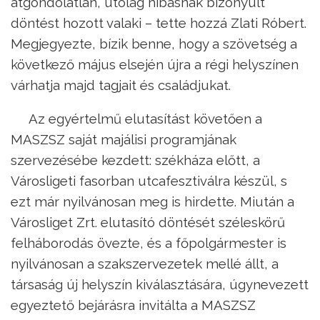
átgondolatlan, utólag hibásnak bizonyult
döntést hozott valaki – tette hozzá Zlati Róbert.
Megjegyezte, bízik benne, hogy a szövetség a
következő május elsején újra a régi helyszínen
várhatja majd tagjait és családjukat.
Az egyértelmű elutasítást követően a
MASZSZ saját majálisi programjának
szervezésébe kezdett: székháza előtt, a
Városligeti fasorban utcafesztiválra készül, s
ezt már nyilvánosan meg is hirdette. Miután a
Városliget Zrt. elutasító döntését széleskörű
felháborodás övezte, és a főpolgármester is
nyilvánosan a szakszervezetek mellé állt, a
társaság új helyszín kiválasztására, úgynevezett
egyeztető bejárásra invitálta a MASZSZ