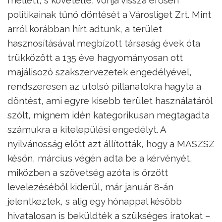
politikainak tűnő döntését a Városliget Zrt. Mint
arról korábban hírt adtunk, a terület
hasznosításával megbízott társaság évek óta
trükközött a 135 éve hagyományosan ott
majálisozó szakszervezetek engedélyével,
rendszeresen az utolsó pillanatokra hagyta a
döntést, ami egyre kisebb terület használatáról
szólt, mígnem idén kategorikusan megtagadta
számukra a kitelepülési engedélyt. A
nyilvánosság előtt azt állították, hogy a MASZSZ
későn, március végén adta be a kérvényét,
miközben a szövetség azóta is őrzött
levelezéséből kiderül, már január 8-án
jelentkeztek, s alig egy hónappal később
hivatalosan is beküldték a szükséges iratokat –