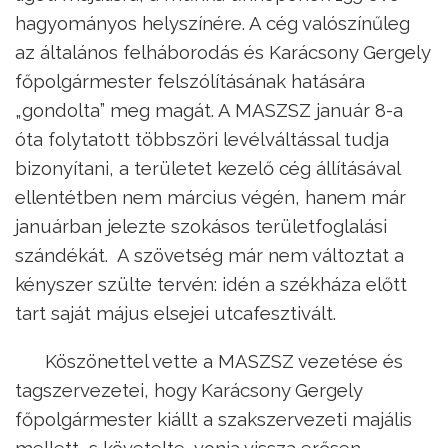
hagyományos helyszínére. A cég valószínűleg
az általános felháborodás és Karácsony Gergely
főpolgármester felszólításának hatására
„gondolta” meg magát. A MASZSZ január 8-a
óta folytatott többszöri levélváltással tudja
bizonyítani, a területet kezelő cég állításával
ellentétben nem március végén, hanem már
januárban jelezte szokásos területfoglalási
szándékát. A szövetség már nem változtat a
kényszer szülte tervén: idén a székháza előtt
tart saját május elsejei utcafesztivált.
Köszönettel vette a MASZSZ vezetése és
tagszervezetei, hogy Karácsony Gergely
főpolgármester kiállt a szakszervezeti majális
mellett, s követelte, vonja vissza erősen