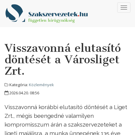
Toggl
navig
Visszavonná elutasító
döntését a Városliget
Zrt.
Kategória:
Közlemények
2026.04.20. 08:56
Visszavonná korábbi elutasító döntését a Liget
Zrt., mégis beengedné valamilyen
kompromisszum árán a szakszervezeteket a
ligeti majálisra, a munka ünnepének 135 éve