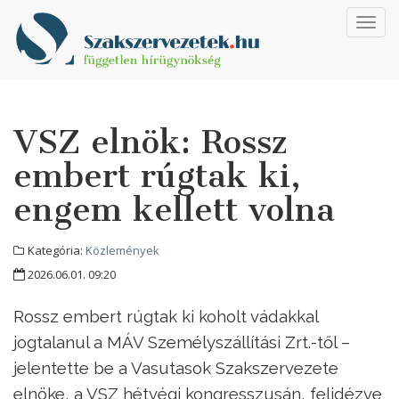
Toggl
navig
VSZ elnök: Rossz
embert rúgtak ki,
engem kellett volna
Kategória:
Közlemények
2026.06.01. 09:20
Rossz embert rúgtak ki koholt vádakkal
jogtalanul a MÁV Személyszállítási Zrt.-től –
jelentette be a Vasutasok Szakszervezete
elnöke, a VSZ hétvégi kongresszusán, felidézve