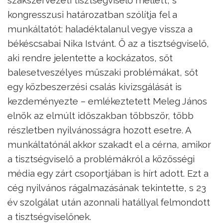
kongresszusi határozatban szólítja fel a
munkáltatót: haladéktalanul vegye vissza a
békéscsabai Nika Istvánt. Ő az a tisztségviselő,
aki rendre jelentette a kockázatos, sőt
balesetveszélyes műszaki problémákat, sőt
egy közbeszerzési csalás kivizsgálását is
kezdeményezte – emlékeztetett Meleg János
elnök az elmúlt időszakban többször, több
részletben nyilvánosságra hozott esetre. A
munkáltatónál akkor szakadt el a cérna, amikor
a tisztségviselő a problémákról a közösségi
média egy zárt csoportjában is hírt adott. Ezt a
cég nyilvános rágalmazásának tekintette, s 23
év szolgálat után azonnali hatállyal felmondott
a tisztségviselőnek.