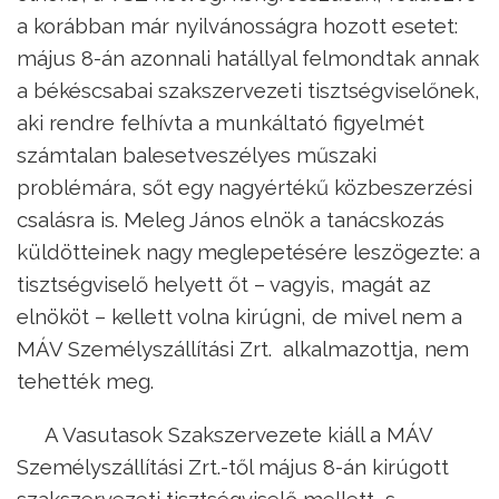
a korábban már nyilvánosságra hozott esetet:
május 8-án azonnali hatállyal felmondtak annak
a békéscsabai szakszervezeti tisztségviselőnek,
aki rendre felhívta a munkáltató figyelmét
számtalan balesetveszélyes műszaki
problémára, sőt egy nagyértékű közbeszerzési
csalásra is. Meleg János elnök a tanácskozás
küldötteinek nagy meglepetésére leszögezte: a
tisztségviselő helyett őt – vagyis, magát az
elnököt – kellett volna kirúgni, de mivel nem a
MÁV Személyszállítási Zrt. alkalmazottja, nem
tehették meg.
A Vasutasok Szakszervezete kiáll a MÁV
Személyszállítási Zrt.-től május 8-án kirúgott
szakszervezeti tisztségviselő mellett, s