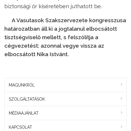
biztonsági őr kíséretében juthatott be.
A Vasutasok Szakszervezete kongresszusa
határozatban áll ki a jogtalanul elbocsátott
tisztségviselő mellett, s felszólítja a
cégvezetést: azonnal vegye vissza az
elbocsátott Nika Istvánt.
MAGUNKRÓL
SZOLGÁLTATÁSOK
MÉDIAAJÁNLAT
KAPCSOLAT