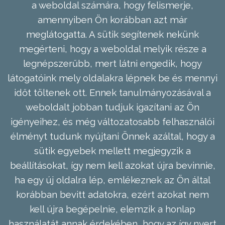
a weboldal számára, hogy felismerje,
amennyiben Ön korábban azt már
meglátogatta. A sütik segítenek nekünk
megérteni, hogy a weboldal melyik része a
legnépszerűbb, mert látni engedik, hogy
látogatóink mely oldalakra lépnek be és mennyi
időt töltenek ott. Ennek tanulmányozásával a
weboldalt jobban tudjuk igazítani az Ön
igényeihez, és még változatosabb felhasználói
élményt tudunk nyújtani Önnek azáltal, hogy a
sütik egyebek mellett megjegyzik a
beállításokat, így nem kell azokat újra bevinnie,
ha egy új oldalra lép, emlékeznek az Ön által
korábban bevitt adatokra, ezért azokat nem
kell újra begépelnie, elemzik a honlap
használatát annak érdekében, hogy az így nyert