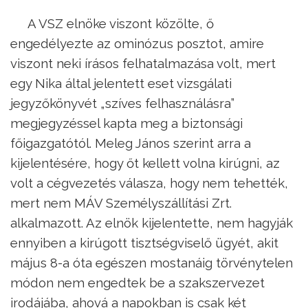
A VSZ elnöke viszont közölte, ő
engedélyezte az ominózus posztot, amire
viszont neki írásos felhatalmazása volt, mert
egy Nika által jelentett eset vizsgálati
jegyzőkönyvét „szíves felhasználásra”
megjegyzéssel kapta meg a biztonsági
főigazgatótól. Meleg János szerint arra a
kijelentésére, hogy őt kellett volna kirúgni, az
volt a cégvezetés válasza, hogy nem tehették,
mert nem MÁV Személyszállítási Zrt.
alkalmazott. Az elnök kijelentette, nem hagyják
ennyiben a kirúgott tisztségviselő ügyét, akit
május 8-a óta egészen mostanáig törvénytelen
módon nem engedtek be a szakszervezet
irodájába, ahová a napokban is csak két