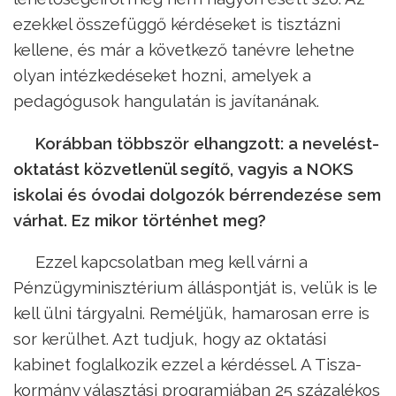
ezekkel összefüggő kérdéseket is tisztázni
kellene, és már a következő tanévre lehetne
olyan intézkedéseket hozni, amelyek a
pedagógusok hangulatán is javítanának.
Korábban többször elhangzott: a nevelést-
oktatást közvetlenül segítő, vagyis a NOKS
iskolai és óvodai dolgozók bérrendezése sem
várhat. Ez mikor történhet meg?
Ezzel kapcsolatban meg kell várni a
Pénzügyminisztérium álláspontját is, velük is le
kell ülni tárgyalni. Reméljük, hamarosan erre is
sor kerülhet. Azt tudjuk, hogy az oktatási
kabinet foglalkozik ezzel a kérdéssel. A Tisza-
kormány választási programjában 25 százalékos