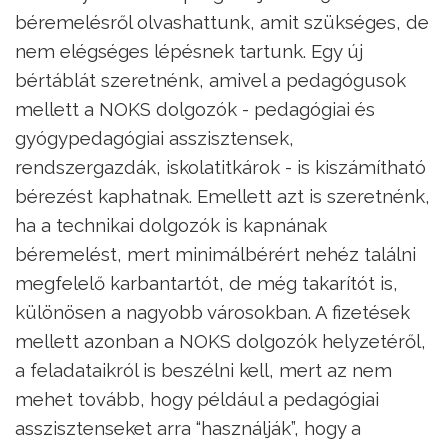
béremelésről olvashattunk, amit szükséges, de
nem elégséges lépésnek tartunk. Egy új
bértáblát szeretnénk, amivel a pedagógusok
mellett a NOKS dolgozók - pedagógiai és
gyógypedagógiai asszisztensek,
rendszergazdák, iskolatitkárok - is kiszámítható
bérezést kaphatnak. Emellett azt is szeretnénk,
ha a technikai dolgozók is kapnának
béremelést, mert minimálbérért nehéz találni
megfelelő karbantartót, de még takarítót is,
különösen a nagyobb városokban. A fizetések
mellett azonban a NOKS dolgozók helyzetéről,
a feladataikról is beszélni kell, mert az nem
mehet tovább, hogy például a pedagógiai
asszisztenseket arra “használják”, hogy a