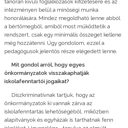
tanórán kívüli foglalkozások kifizetésére és az
intézményen belül a minőségi munka
honorálására. Mindez megoldható lenne abból
a bértömegből, amiből most működtetik a
rendszert, csak egy minimális összeget kellene
még hozzátenni. Úgy gondolom, ezzel a
pedagógusok jelentős része elégedett lenne.
Mit gondol arról, hogy egyes
önkormányzatok visszakaphatják
iskolafenntartói jogaikat?
Diszkriminatívnak tartjuk, hogy az
önkormányzatok ki vannak zárva az
iskolafenntartás lehetőségéből, miközben
alapítványok és egyházak is tarthatnak fenn
iskolákat. Ugyanakkor - tanulva az elmúlt