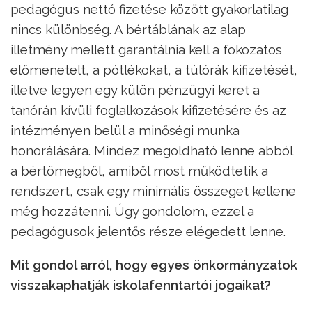
pedagógus nettó fizetése között gyakorlatilag
nincs különbség. A bértáblának az alap
illetmény mellett garantálnia kell a fokozatos
előmenetelt, a pótlékokat, a túlórák kifizetését,
illetve legyen egy külön pénzügyi keret a
tanórán kívüli foglalkozások kifizetésére és az
intézményen belül a minőségi munka
honorálására. Mindez megoldható lenne abból
a bértömegből, amiből most működtetik a
rendszert, csak egy minimális összeget kellene
még hozzátenni. Úgy gondolom, ezzel a
pedagógusok jelentős része elégedett lenne.
Mit gondol arról, hogy egyes önkormányzatok
visszakaphatják iskolafenntartói jogaikat?