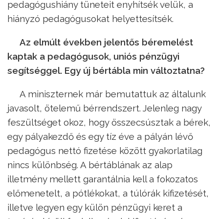
pedagógushiány tüneteit enyhítsék velük, a
hiányzó pedagógusokat helyettesítsék.
Az elmúlt években jelentős béremelést
kaptak a pedagógusok, uniós pénzügyi
segítséggel. Egy új bértábla min változtatna?
A miniszternek már bemutattuk az általunk
javasolt, ötelemű bérrendszert. Jelenleg nagy
feszültséget okoz, hogy összecsúsztak a bérek,
egy pályakezdő és egy tíz éve a pályán lévő
pedagógus nettó fizetése között gyakorlatilag
nincs különbség. A bértáblának az alap
illetmény mellett garantálnia kell a fokozatos
előmenetelt, a pótlékokat, a túlórák kifizetését,
illetve legyen egy külön pénzügyi keret a