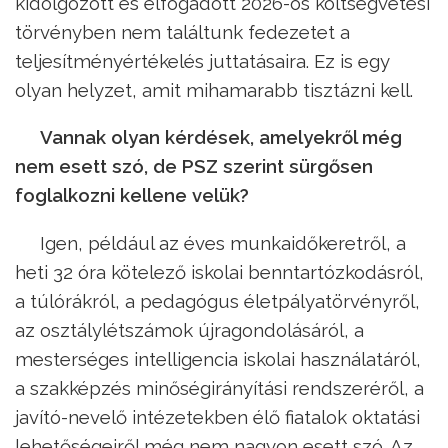
kidolgozott és elfogadott 2026-os költségvetési
törvényben nem találtunk fedezetet a
teljesítményértékelés juttatásaira. Ez is egy
olyan helyzet, amit mihamarabb tisztázni kell.
Vannak olyan kérdések, amelyekről még
nem esett szó, de PSZ szerint sürgősen
foglalkozni kellene velük?
Igen, például az éves munkaidőkeretről, a
heti 32 óra kötelező iskolai benntartózkodásról,
a túlórákról, a pedagógus életpályatörvényről,
az osztálylétszámok újragondolásáról, a
mesterséges intelligencia iskolai használatáról,
a szakképzés minőségirányítási rendszeréről, a
javító-nevelő intézetekben élő fiatalok oktatási
lehetőségeiről még nem nagyon esett szó. Az