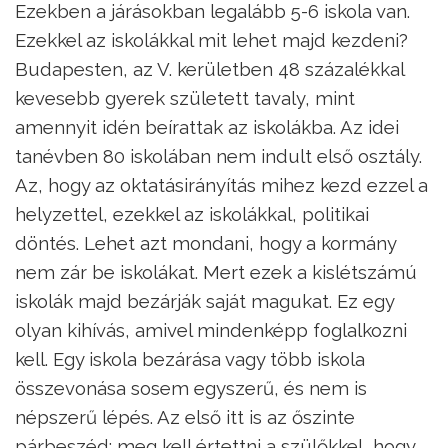
Ezekben a járásokban legalább 5-6 iskola van.
Ezekkel az iskolákkal mit lehet majd kezdeni?
Budapesten, az V. kerületben 48 százalékkal
kevesebb gyerek született tavaly, mint
amennyit idén beírattak az iskolákba. Az idei
tanévben 80 iskolában nem indult első osztály.
Az, hogy az oktatásirányítás mihez kezd ezzel a
helyzettel, ezekkel az iskolákkal, politikai
döntés. Lehet azt mondani, hogy a kormány
nem zár be iskolákat. Mert ezek a kislétszámú
iskolák majd bezárják saját magukat. Ez egy
olyan kihívás, amivel mindenképp foglalkozni
kell. Egy iskola bezárása vagy több iskola
összevonása sosem egyszerű, és nem is
népszerű lépés. Az első itt is az őszinte
párbeszéd: meg kell értettni a szülőkkel, hogy