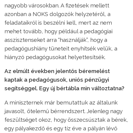
nagyobb városokban. A fizetések mellett
azonban a NOKS dolgozók helyzetéről, a
feladataikról is beszélni kell, mert az nem
mehet tovább, hogy például a pedagógiai
asszisztenseket arra “használják”, hogy a
pedagógushiány tüneteit enyhítsék velük, a
hiányzó pedagógusokat helyettesítsék.
Az elmúlt években jelentős béremelést
kaptak a pedagógusok, uniós pénzügyi
segítséggel. Egy új bértábla min változtatna?
A miniszternek már bemutattuk az általunk
javasolt, ötelemű bérrendszert. Jelenleg nagy
feszültséget okoz, hogy összecsúsztak a bérek,
egy pályakezdő és egy tíz éve a pályán lévő