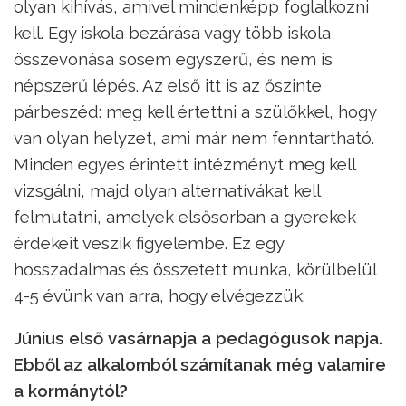
olyan kihívás, amivel mindenképp foglalkozni
kell. Egy iskola bezárása vagy több iskola
összevonása sosem egyszerű, és nem is
népszerű lépés. Az első itt is az őszinte
párbeszéd: meg kell értettni a szülőkkel, hogy
van olyan helyzet, ami már nem fenntartható.
Minden egyes érintett intézményt meg kell
vizsgálni, majd olyan alternatívákat kell
felmutatni, amelyek elsősorban a gyerekek
érdekeit veszik figyelembe. Ez egy
hosszadalmas és összetett munka, körülbelül
4-5 évünk van arra, hogy elvégezzük.
Június első vasárnapja a pedagógusok napja.
Ebből az alkalomból számítanak még valamire
a kormánytól?