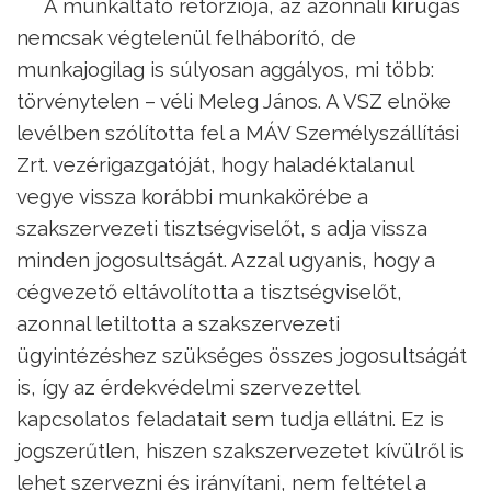
A munkáltató retorziója, az azonnali kirúgás
nemcsak végtelenül felháborító, de
munkajogilag is súlyosan aggályos, mi több:
törvénytelen – véli Meleg János. A VSZ elnöke
levélben szólította fel a MÁV Személyszállítási
Zrt. vezérigazgatóját, hogy haladéktalanul
vegye vissza korábbi munkakörébe a
szakszervezeti tisztségviselőt, s adja vissza
minden jogosultságát. Azzal ugyanis, hogy a
cégvezető eltávolította a tisztségviselőt,
azonnal letiltotta a szakszervezeti
ügyintézéshez szükséges összes jogosultságát
is, így az érdekvédelmi szervezettel
kapcsolatos feladatait sem tudja ellátni. Ez is
jogszerűtlen, hiszen szakszervezetet kívülről is
lehet szervezni és irányítani, nem feltétel a