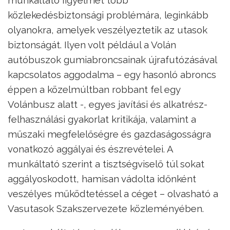
közlekedésbiztonsági problémára, leginkább
olyanokra, amelyek veszélyeztetik az utasok
biztonságát. Ilyen volt például a Volán
autóbuszok gumiabroncsainak újrafutózásával
kapcsolatos aggodalma – egy hasonló abroncs
éppen a közelmúltban robbant fel egy
Volánbusz alatt -, egyes javítási és alkatrész-
felhasználási gyakorlat kritikája, valamint a
műszaki megfelelőségre és gazdaságosságra
vonatkozó aggályai és észrevételei. A
munkáltató szerint a tisztségviselő túl sokat
aggályoskodott, hamisan vádolta időnként
veszélyes működtetéssel a céget – olvasható a
Vasutasok Szakszervezete közleményében.