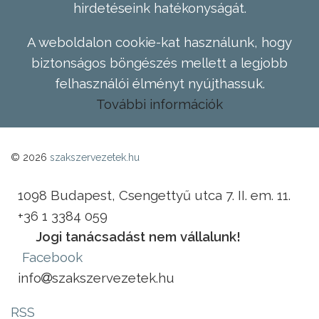
hirdetéseink hatékonyságát.
A weboldalon cookie-kat használunk, hogy
biztonságos böngészés mellett a legjobb
felhasználói élményt nyújthassuk.
További információk
© 2026
szakszervezetek.hu
1098 Budapest, Csengettyű utca 7. II. em. 11.
+36 1 3384 059
Jogi tanácsadást nem vállalunk!
Facebook
info
szakszervezetek.hu
RSS