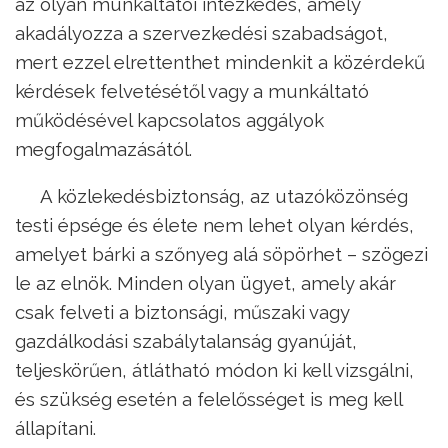
az olyan munkáltatói intézkedés, amely
akadályozza a szervezkedési szabadságot,
mert ezzel elrettenthet mindenkit a közérdekű
kérdések felvetésétől vagy a munkáltató
működésével kapcsolatos aggályok
megfogalmazásától.
A közlekedésbiztonság, az utazóközönség
testi épsége és élete nem lehet olyan kérdés,
amelyet bárki a szőnyeg alá söpörhet – szögezi
le az elnök. Minden olyan ügyet, amely akár
csak felveti a biztonsági, műszaki vagy
gazdálkodási szabálytalanság gyanúját,
teljeskörűen, átlátható módon ki kell vizsgálni,
és szükség esetén a felelősséget is meg kell
állapítani.