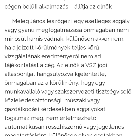
cégen belüli alkalmazás – állítja az elnök
Meleg János leszögezi: egy esetleges aggály
vagy gyanú megfogalmazása önmagában nem
minősül hamis vádnak, különösen akkor nem,
ha a jelzett körülmények teljes körű
vizsgálatának eredményéről nem ad
tájékoztatást a cég. Az elnök a VSZ jogi
álláspontját hangsúlyozva kijelentette,
önmagában az a körülmény, hogy egy
munkavállaló vagy szakszervezeti tisztségviselő
közlekedésbiztonsági, műszaki vagy
gazdálkodási kérdésekben aggályokat
fogalmaz meg, nem értelmezhető
automatikusan rosszhiszemű vagy jogellenes
magatartásként, különösen olyan esetekben,