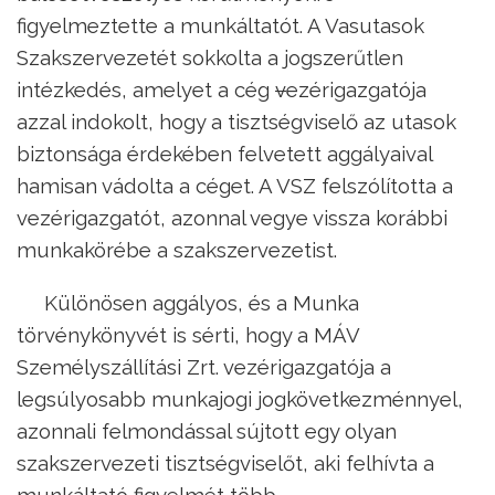
figyelmeztette a munkáltatót. A Vasutasok
Szakszervezetét sokkolta a jogszerűtlen
intézkedés, amelyet a cég
v
ezérigazgatója
azzal indokolt, hogy a tisztségviselő az utasok
biztonsága érdekében felvetett aggályaival
hamisan vádolta a céget. A VSZ felszólította a
vezérigazgatót, azonnal vegye vissza korábbi
munkakörébe a szakszervezetist.
Különösen aggályos, és a Munka
törvénykönyvét is sérti, hogy a MÁV
Személyszállítási Zrt. vezérigazgatója a
legsúlyosabb munkajogi jogkövetkezménnyel,
azonnali felmondással sújtott egy olyan
szakszervezeti tisztségviselőt, aki felhívta a
munkáltató figyelmét több