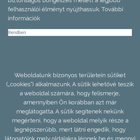
biztonságos böngészés mellett a legjobb
felhasználói élményt nyújthassuk.
További
információk
Rendben
Weboldalunk bizonyos területein sütiket
(„cookies”) alkalmazunk. A sütik lehetővé teszik
a weboldal számára, hogy felismerje,
amennyiben Ön korábban azt már
meglátogatta. A sütik segítenek nekünk
megérteni, hogy a weboldal melyik része a
legnépszerűbb, mert látni engedik, hogy
látogatóink mely oldalakra lépnek be és mennyi