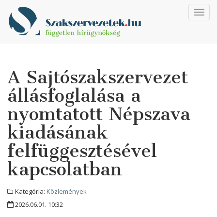
Toggl
navig
A Sajtószakszervezet
állásfoglalása a
nyomtatott Népszava
kiadásának
felfüggesztésével
kapcsolatban
Kategória:
Közlemények
2026.06.01. 10:32