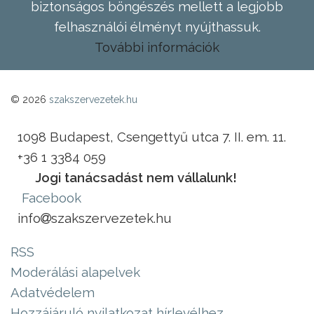
biztonságos böngészés mellett a legjobb
felhasználói élményt nyújthassuk.
További információk
© 2026
szakszervezetek.hu
1098 Budapest, Csengettyű utca 7. II. em. 11.
+36 1 3384 059
Jogi tanácsadást nem vállalunk!
Facebook
info
szakszervezetek.hu
RSS
Moderálási alapelvek
Adatvédelem
Hozzájáruló nyilatkozat hírlevélhez