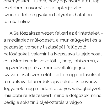
érvényesíteni, tudva, hogy egy nyomtatott lap
esetében a nyomás és a lapterjesztés
szüneteltetése gyakran helyrehozhatatlan
károkat okoz.
A Sajtószakszervezet felkéri az érintetteket –
a médiapiac működését, a munkaügyeket és a
gazdasági verseny tisztaságát felügyelő
hatóságokat, valamint a Népszava tulajdonosát
és a Mediaworks vezetőit –, hogy jóhiszemű, a
jogszerűséget és a munkavállalói jogok
szavatolását szem előtt tartó magatartásukkal,
a munkavállalói érdekképviseletet is bevonva
tegyenek meg mindent a súlyos válsághelyzet
mielőbbi rendezéséért, mind a dolgozók, mind
pedig a sokszínű tájékoztatásra vágyó