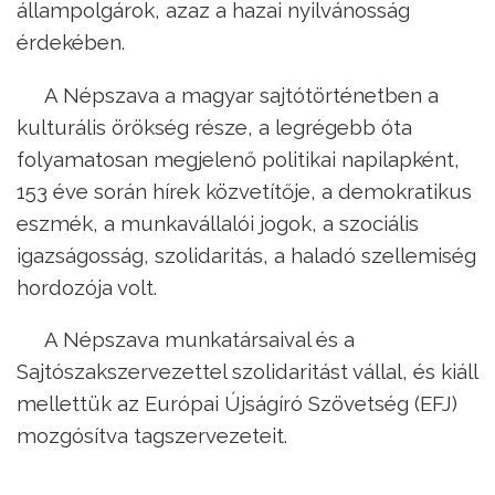
állampolgárok, azaz a hazai nyilvánosság
érdekében.
A Népszava a magyar sajtótörténetben a
kulturális örökség része, a legrégebb óta
folyamatosan megjelenő politikai napilapként,
153 éve során hírek közvetítője, a demokratikus
eszmék, a munkavállalói jogok, a szociális
igazságosság, szolidaritás, a haladó szellemiség
hordozója volt.
A Népszava munkatársaival és a
Sajtószakszervezettel szolidaritást vállal, és kiáll
mellettük az Európai Újságíró Szövetség (EFJ)
mozgósítva tagszervezeteit.