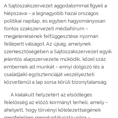
A Sajtószakszervezet aggodalommal figyeli a
Népszava – a legnagyobb hazai országos
politikai napilap, és egyben hagyományosan
fontos szakszervezeti médiafórum –
megjelenésének felfüggesztése nyomán
fellépett válságot. Az újság, amelynek
szerkesztőségében a Sajtószakszervezet egyik
jelentős alapszervezete működik, közel száz
embernek ad munkát – ennyi dolgozó (és a
családjaik) egzisztenciáját veszélyezteti
közvetlenül a lap sorsa körüli bizonytalanság.
A kialakult helyzetért az elsődleges
felelősség az előző kormányt terheli, amely –
ahelyett, hogy törvényi kötelezettségének
megfelelően megakadályozta volna –