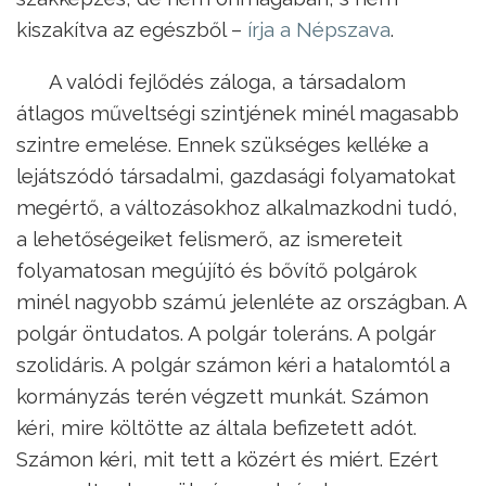
kiszakítva az egészből –
írja a Népszava
.
A valódi fejlődés záloga, a társadalom
átlagos műveltségi szintjének minél magasabb
szintre emelése. Ennek szükséges kelléke a
lejátszódó társadalmi, gazdasági folyamatokat
megértő, a változásokhoz alkalmazkodni tudó,
a lehetőségeiket felismerő, az ismereteit
folyamatosan megújító és bővítő polgárok
minél nagyobb számú jelenléte az országban. A
polgár öntudatos. A polgár toleráns. A polgár
szolidáris. A polgár számon kéri a hatalomtól a
kormányzás terén végzett munkát. Számon
kéri, mire költötte az általa befizetett adót.
Számon kéri, mit tett a közért és miért. Ezért