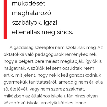
működését
meghatározó
szabályok. Igazi
ellenállás még sincs.
A gazdaság szereplői nem szólalnak meg. Az
oktatókká váló pedagógusok reménykednek,
hogy a beígért béremelést megkapják, így ők is
hallgatnak. A szülők fel sem ocsúdtak. Nem
értik, mit jelent, hogy nekik kell gondoskodniuk
gyermekük taníttatásáról, ameddig nem éri el a
18. életévét, vagy nem szerez szakmát,
miközben az általános iskola után nincs olyan
középfokú iskola, amelyik köteles lenne