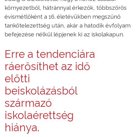
környezetből, hátránnyal érkezők, többszörös
évismétlőként a 16. életévükben megszűnő
tankötelezettség után, akár a hatodik évfolyam
befejezése nélkül lépjenek ki az iskolakapun.
Erre a tendenciára
ráerősíthet az idő
előtti
beiskolázásból
származó
iskolaérettség
hiánya.