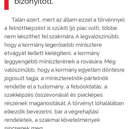
bizonyított.
Talán azért, mert az állam ezzel a törvénnyel
a felnőttképzést is szűkíti (jó piac volt), többé
nem készíthet fel szakmára. A legvalószínűbb,
hogy a kormány legerősebb minisztere
étvágyát kellett kielégíteni, a kormány
leggyengébb miniszterének a rovására. Még
valószínűbb, hogy a kormány egyetlen döntésre
jogosult tagja, a miniszterelnök-pártelnök
rendelte el a tudomány, a felsőoktatás, a
szakképzés összevonását és piacképes
részének magánosítását. A törvényt lóhalálában
elkezdik bevezetni, bár a végrehajtási
rendeletek, a szakmai követelmények
nincsenek meg.