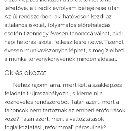
lehetővé, a tizedik évfolyam befejezése után.
Az új rendszerben, aki hatévesen kezdi az
általános iskolát, folyamatos előrehaladás
esetén tizennégy évesen tanonccá válhat, akár
napi hétórás iskolai felkészítésre ítélve. Tizenöt
évesen munkaviszonyba léphet, s megízlelheti
a munka törvénykönyvének minden áldását.
Ok és okozat
Nehéz rájönni arra, miért kell a szakképzés
feladatait újraszabályozni, s kiemelni a
köznevelés rendszeréből. Talán azért, mert a
tanoncok nem tartoznak az emberi erőforrások
közé? Talán azért, mert a változtatások
foglalkoztatási „reformmal” párosulnak?