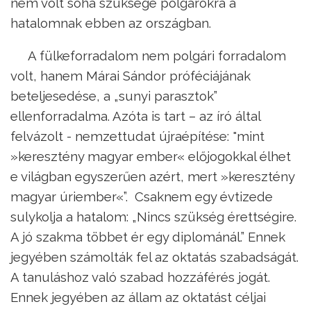
nem volt soha szüksége polgárokra a
hatalomnak ebben az országban.
A fülkeforradalom nem polgári forradalom
volt, hanem Márai Sándor próféciájának
beteljesedése, a „sunyi parasztok”
ellenforradalma. Azóta is tart – az író által
felvázolt - nemzettudat újraépítése: "mint
»keresztény magyar ember« előjogokkal élhet
e világban egyszerűen azért, mert »keresztény
magyar úriember«”. Csaknem egy évtizede
sulykolja a hatalom: „Nincs szükség érettségire.
A jó szakma többet ér egy diplománál.” Ennek
jegyében számolták fel az oktatás szabadságát.
A tanuláshoz való szabad hozzáférés jogát.
Ennek jegyében az állam az oktatást céljai