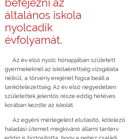
befejezni az
általános iskola
nyolcadik
évfolyamát.
Az év első nyolc hónapjában született
gyermekeknél az iskolaérettség vizsgálata
nélkül, a törvény erejénél fogva beáll a
tankötelezettség. Az év első negyedében
születettek jelentős része eddig hétéves
korában kezdte az iskolát.
Az egyéni mérlegelést elutasító, kötelező
haladási ütemet megkívánó állami tanterv
eddig is biztosította, hogy a nehéz családi