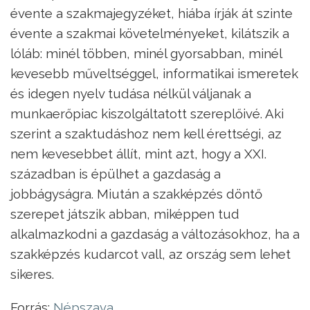
évente a szakmajegyzéket, hiába írják át szinte
évente a szakmai követelményeket, kilátszik a
lóláb: minél többen, minél gyorsabban, minél
kevesebb műveltséggel, informatikai ismeretek
és idegen nyelv tudása nélkül váljanak a
munkaerőpiac kiszolgáltatott szereplőivé. Aki
szerint a szaktudáshoz nem kell érettségi, az
nem kevesebbet állít, mint azt, hogy a XXI.
században is épülhet a gazdaság a
jobbágyságra. Miután a szakképzés döntő
szerepet játszik abban, miképpen tud
alkalmazkodni a gazdaság a változásokhoz, ha a
szakképzés kudarcot vall, az ország sem lehet
sikeres.
Forrás:
Népszava