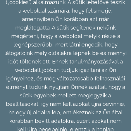
(„cookies”) alkalmazunk. A sütik lehetővé teszik
a weboldal számára, hogy felismerje,
amennyiben Ön korábban azt már
meglátogatta. A sütik segítenek nekünk
megérteni, hogy a weboldal melyik része a
legnépszerűbb, mert látni engedik, hogy
látogatóink mely oldalakra lépnek be és mennyi
időt töltenek ott. Ennek tanulmányozásával a
weboldalt jobban tudjuk igazítani az Ön
igényeihez, és még változatosabb felhasználói
élményt tudunk nyújtani Önnek azáltal, hogy a
sütik egyebek mellett megjegyzik a
beállításokat, így nem kell azokat újra bevinnie,
ha egy új oldalra lép, emlékeznek az Ön által
korábban bevitt adatokra, ezért azokat nem
kell újra begépelnie, elemzik a honlap