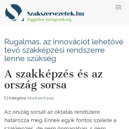
Toggl
navig
Rugalmas, az innovációt lehetővé
tevő szakképzési rendszerre
lenne szükség
A szakképzés és az
ország sorsa
Kategória:
Munkaerő-piac
Az ország sorsát az oktatás rendszere
határozza meg. Ennek egyik fontos szelete a
szakképzés, de nem önmagában, s nem