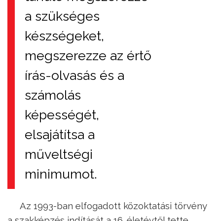
a szükséges
készségeket,
megszerezze az értő
írás-olvasás és a
számolás
képességét,
elsajátítsa a
műveltségi
minimumot.
Az 1993-ban elfogadott közoktatási törvény
a szakképzés indítását a 16. életévtől tette