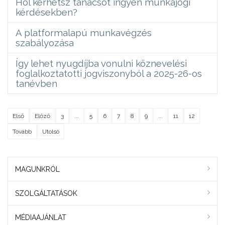
Hol kérhetsz tanácsot ingyen munkajogi
kérdésekben?
A platformalapú munkavégzés
szabályozása
Így lehet nyugdíjba vonulni köznevelési
foglalkoztatotti jogviszonyból a 2025-26-os
tanévben
Első
Előző
3
...
5
6
7
8
9
...
11
12
Tovább
Utolsó
MAGUNKRÓL
SZOLGÁLTATÁSOK
MÉDIAAJÁNLAT