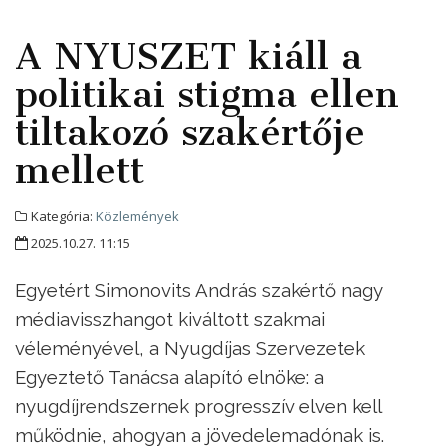
A NYUSZET kiáll a
politikai stigma ellen
tiltakozó szakértője
mellett
Kategória:
Közlemények
2025.10.27. 11:15
Egyetért Simonovits András szakértő nagy
médiavisszhangot kiváltott szakmai
véleményével, a Nyugdíjas Szervezetek
Egyeztető Tanácsa alapító elnöke: a
nyugdíjrendszernek progresszív elven kell
működnie, ahogyan a jövedelemadónak is.