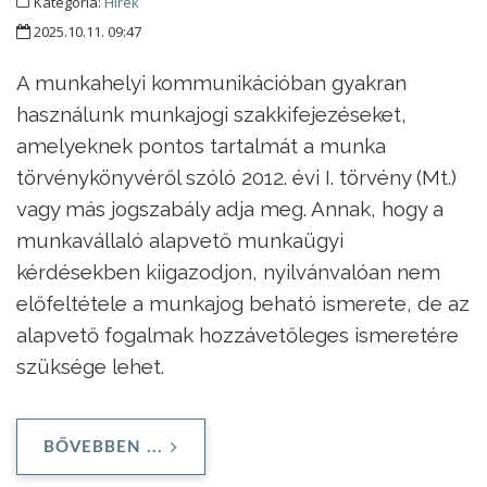
Kategória:
Hírek
2025.10.11. 09:47
A munkahelyi kommunikációban gyakran
használunk munkajogi szakkifejezéseket,
amelyeknek pontos tartalmát a munka
törvénykönyvéről szóló 2012. évi I. törvény (Mt.)
vagy más jogszabály adja meg. Annak, hogy a
munkavállaló alapvető munkaügyi
kérdésekben kiigazodjon, nyilvánvalóan nem
előfeltétele a munkajog beható ismerete, de az
alapvető fogalmak hozzávetőleges ismeretére
szüksége lehet.
BŐVEBBEN ...