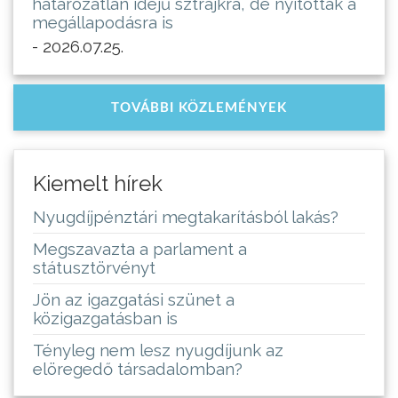
határozatlan idejű sztrájkra, de nyitottak a
megállapodásra is
- 2026.07.25.
TOVÁBBI KÖZLEMÉNYEK
Kiemelt hírek
Nyugdíjpénztári megtakarításból lakás?
Megszavazta a parlament a
státusztörvényt
Jön az igazgatási szünet a
közigazgatásban is
Tényleg nem lesz nyugdíjunk az
elöregedő társadalomban?