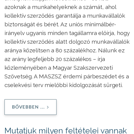
azoknak a munkahelyeknek a számát, ahol
kollektív szerződés garantálja a munkavállalók
biztonságát és bérét. Az uniós minimálbér-
irányelv ugyanis minden tagállamra előírja, hogy
kollektív szerződés alatt dolgozó munkavállalók
aránya közelítsen a 80 százalékhoz. Nálunk ez
az arány legfeljebb 20 százalékos – írja
közleményében a Magyar Szakszervezeti
Szövetség. A MASZSZ érdemi párbeszédet és a
cselekvési terv mielőbbi kidolgozását sürgeti.
BŐVEBBEN ...
Mutatjuk milyen feltételei vannak