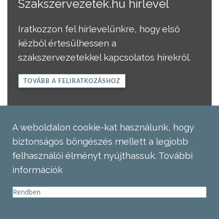
Szakszervezetek.hu hírlevél
Iratkozzon fel hírlevelünkre, hogy első
kézből értesülhessen a
szakszervezetekkel kapcsolatos hírekről.
TOVÁBB A FELIRATKOZÁSHOZ
A weboldalon cookie-kat használunk, hogy
biztonságos böngészés mellett a legjobb
felhasználói élményt nyújthassuk.
További
információk
Rendben