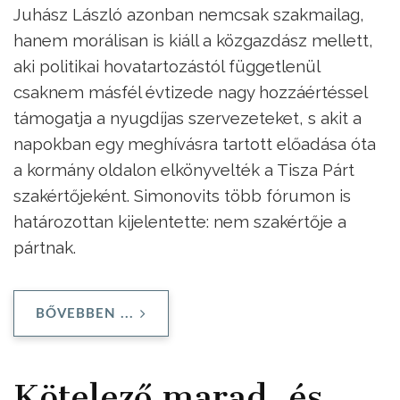
Juhász László azonban nemcsak szakmailag,
hanem morálisan is kiáll a közgazdász mellett,
aki politikai hovatartozástól függetlenül
csaknem másfél évtizede nagy hozzáértéssel
támogatja a nyugdíjas szervezeteket, s akit a
napokban egy meghívásra tartott előadása óta
a kormány oldalon elkönyvelték a Tisza Párt
szakértőjeként. Simonovits több fórumon is
határozottan kijelentette: nem szakértője a
pártnak.
BŐVEBBEN ...
Kötelező marad, és