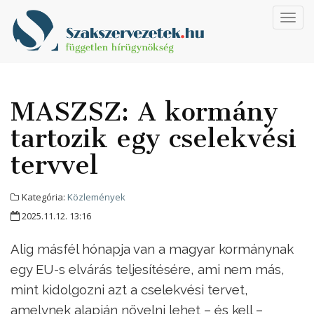
Toggl
navig
MASZSZ: A kormány
tartozik egy cselekvési
tervvel
Kategória:
Közlemények
2025.11.12. 13:16
Alig másfél hónapja van a magyar kormánynak
egy EU-s elvárás teljesítésére, ami nem más,
mint kidolgozni azt a cselekvési tervet,
amelynek alapján növelni lehet – és kell –