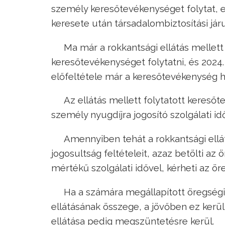
személy keresőtevékenységet folytat, en
keresete után társadalombiztosítási járu
Ma már a rokkantsági ellátás mellet
keresőtevékenységet folytatni, és 2024.
előfeltétele már a keresőtevékenység h
Az ellátás mellett folytatott kereső
személy nyugdíjra jogosító szolgálati i
Amennyiben tehát a rokkantsági ellá
jogosultság feltételeit, azaz betölti az
mértékű szolgálati idővel, kérheti az ör
Ha a számára megállapított öregségi
ellátásának összege, a jövőben ez kerül
ellátása pedig megszüntetésre kerül.