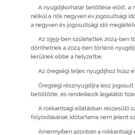
A nyugdíjkorhatár betöltése előtt, a 
nélkül a nők negyven év jogosultsági 
a negyven év jogosultsági idő meglététő
Az 1959-ben születettek 2024-ben töl
dönthetnek a 2024-ben történő nyugdíj 
kerülnek ebbe a helyzetbe.
Az öregségi teljes nyugdíjhoz húsz év
Öregségi résznyugdíjra lesz jogosult
betöltötte, és rendelkezik legalább tizen
A rokkantsági ellátásban részesülő 
folyósításának időtartama nem jelent szo
Amennyiben azonban a rokkantsági el