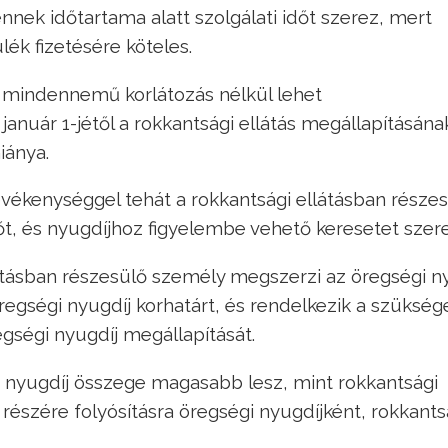
nek időtartama alatt szolgálati időt szerez, mert
lék fizetésére köteles.
t mindennemű korlátozás nélkül lehet
 január 1-jétől a rokkantsági ellátás megállapításán
iánya.
tevékenységgel tehát a rokkantsági ellátásban része
dőt, és nyugdíjhoz figyelembe vehető keresetet szere
tásban részesülő személy megszerzi az öregségi n
 öregségi nyugdíj korhatárt, és rendelkezik a szükség
egségi nyugdíj megállapítását.
 nyugdíj összege magasabb lesz, mint rokkantsági
 részére folyósításra öregségi nyugdíjként, rokkants