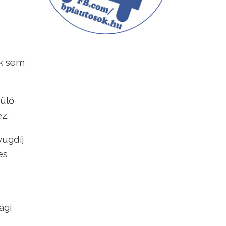
ak sem
sülő
z.
yugdíj
es
ági