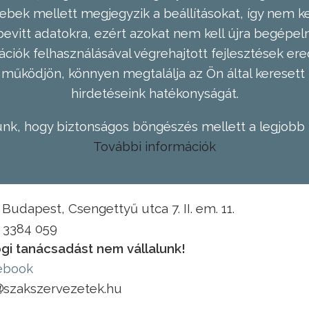
ebek mellett megjegyzik a beállításokat, így nem kel
evitt adatokra, ezért azokat nem kell újra begépel
ációk felhasználásával végrehajtott fejlesztések 
működjön, könnyen megtalálja az Ön által keresett 
hirdetéseink hatékonyságát.
nk, hogy biztonságos böngészés mellett a legjobb 
További információk
Budapest, Csengettyű utca 7. II. em. 11.
1 3384 059
gi tanácsadást nem vállalunk!
ebook
szakszervezetek.hu