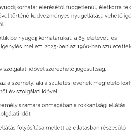
nyugdíjkorhatár elérésétől függetlenül, életkorra tek
idővel történő kedvezményes nyugellátása vehető i
l.
tik be nyugdíj korhatárukat, a 65. életévet, és
igénylés mellett. 2025-ben az 1960-ban születette
 szolgálati idővel szerezhető jogosultság.
 az a személy, aki a születési évének megfelelő kor
öt év szolgálati idővel.
személy számára önmagában a rokkantsági ellátás
lgálati időt.
látás folyósítása mellett az ellátásban részesülő