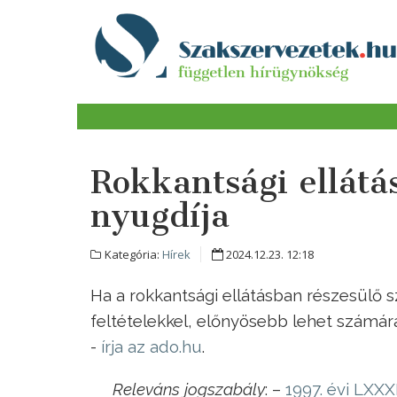
Rokkantsági ellátá
nyugdíja
Kategória:
Hírek
2024.12.23. 12:18
Ha a rokkantsági ellátásban részesülő s
feltételekkel, előnyösebb lehet számára
-
írja az ado.hu
.
Releváns jogszabály
: –
1997. évi LXXX