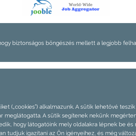
hogy biztonságos böngészés mellett a legjobb felh
ket („cookies”) alkalmazunk. A sütik lehetővé teszik
meglátogatta. A sütik segítenek nekünk megérteni
dik, hogy látogatóink mely oldalakra lépnek be és 
n tudjuk igazítani az Ön igényeihez, és még válto