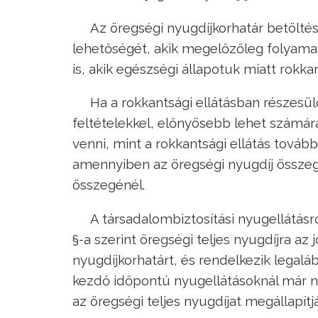
Az öregségi nyugdíjkorhatár betölté
lehetőségét, akik megelőzőleg folyama
is, akik egészségi állapotuk miatt rokk
Ha a rokkantsági ellátásban részesül
feltételekkel, előnyösebb lehet számára
venni, mint a rokkantsági ellátás további
amennyiben az öregségi nyugdíj összege
összegénél.
A társadalombiztosítási nyugellátásról
§-a szerint öregségi teljes nyugdíjra az 
nyugdíjkorhatárt, és rendelkezik legalább
kezdő időpontú nyugellátásoknál már n
az öregségi teljes nyugdíjat megállapítj