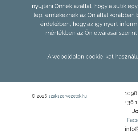
nyújtani Önnek azáltal, hogy a sütik egy
lép, emlékeznek az Ön által korábban b
érdekében, hogy az így nyert inform
mértékben az Ön elvárásai szerint 
A weboldalon cookie-kat használu
1098 
© 2026
szakszervezetek.hu
+36 
Jo
Fac
info