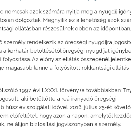
se nemcsak azok számára nyitja meg a nyugdíj igén
tosan dolgoztak. Megnyílik ez a lehetőség azok sz
antsági ellátásban részesülnek ebben az időpontban.
ő személy rendelkezik az öregségi nyugdíjra jogosít
 a korhatár betöltésétől öregségi nyugdíjat igényb
 folyósítása. Az előny az ellátás összegénél jelentke
 magasabb lenne a folyósított rokkantsági ellátás
 szóló 1997. évi LXXXI. törvény (a továbbiakban: Tny.
jogosult, aki betöltötte a reá irányadó öregségi
 húsz év szolgálati idővel. 2018. július 25-ét követő
em előfeltétel, hogy azon a napon, amelytől kezd
ák, ne álljon biztosítási jogviszonyban a személy.