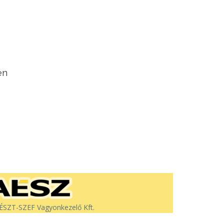
en
SZT-SZEF Vagyonkezelő Kft.