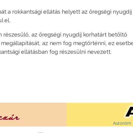
át a rokkantsági ellátás helyett az öregségi nyugdíj
 el.
részesülő, az öregségi nyugdíj korhatárt betöltő
 megállapítását, az nem fog megtörténni, ez esetb
kantsági ellátásban fog részesülni nevezett.
Autonóm É