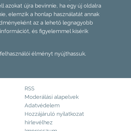
l azokat újra bevinnie, ha egy új oldalra
nie, elemzik a honlap használatát annak
eredményeként az a lehető legnagyobb
információt, és figyelemmel kísérik
felhasználói élményt nyújthassuk.
RSS
Moderálási alapelvek
Adatvédelem
Hozzájáruló nyilatkozat
hírlevélhez
Impresszum