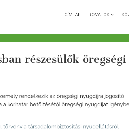
CÍMLAP
ROVATOK
KÖ
sban részesülők öregségi
zemély rendelkezik az öregségi nyugdíjra jogosító
 a korhatár betöltésétől öregségi nyugdíjat igényb
I. törvény a társadalombiztosítási nyugellátásról