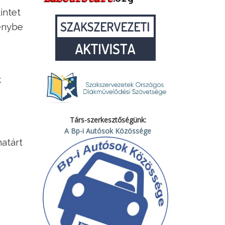
intet
génybe
k
Társ-szerkesztőségünk:
A Bp-i Autósok Közössége
határt