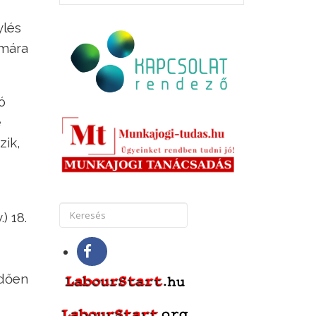
ylés
ámára
ó
e
zik,
) 18.
ődően