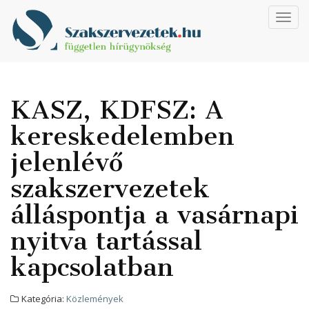
Toggl
navig
KASZ, KDFSZ: A
kereskedelemben
jelenlévő
szakszervezetek
álláspontja a vasárnapi
nyitva tartással
kapcsolatban
Kategória:
Közlemények