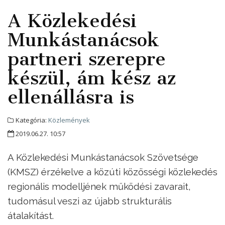
A Közlekedési
Munkástanácsok
partneri szerepre
készül, ám kész az
ellenállásra is
Kategória:
Közlemények
2019.06.27. 10:57
A Közlekedési Munkástanácsok Szövetsége
(KMSZ) érzékelve a közúti közösségi közlekedés
regionális modelljének működési zavarait,
tudomásul veszi az újabb strukturális
átalakítást.