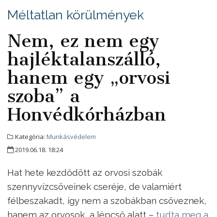
Méltatlan körülmények
Nem, ez nem egy
hajléktalanszálló,
hanem egy „orvosi
szoba” a
Honvédkórházban
Kategória:
Munkásvédelem
2019.06.18. 18:24
Hat hete kezdődött az orvosi szobák
szennyvízcsöveinek cseréje, de valamiért
félbeszakadt, így nem a szobákban csöveznek,
hanem az orvosok, a lépcső alatt –
tudta meg a