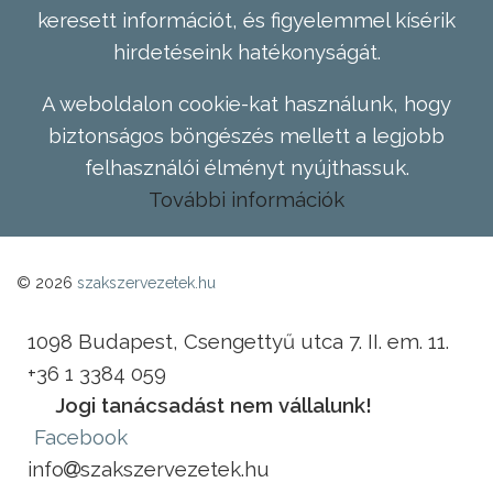
keresett információt, és figyelemmel kísérik
hirdetéseink hatékonyságát.
A weboldalon cookie-kat használunk, hogy
biztonságos böngészés mellett a legjobb
felhasználói élményt nyújthassuk.
További információk
© 2026
szakszervezetek.hu
1098 Budapest, Csengettyű utca 7. II. em. 11.
+36 1 3384 059
Jogi tanácsadást nem vállalunk!
Facebook
info
szakszervezetek.hu