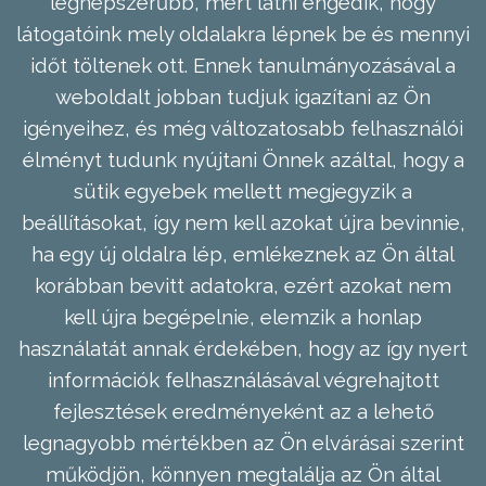
legnépszerűbb, mert látni engedik, hogy
látogatóink mely oldalakra lépnek be és mennyi
időt töltenek ott. Ennek tanulmányozásával a
weboldalt jobban tudjuk igazítani az Ön
igényeihez, és még változatosabb felhasználói
élményt tudunk nyújtani Önnek azáltal, hogy a
sütik egyebek mellett megjegyzik a
beállításokat, így nem kell azokat újra bevinnie,
ha egy új oldalra lép, emlékeznek az Ön által
korábban bevitt adatokra, ezért azokat nem
kell újra begépelnie, elemzik a honlap
használatát annak érdekében, hogy az így nyert
információk felhasználásával végrehajtott
fejlesztések eredményeként az a lehető
legnagyobb mértékben az Ön elvárásai szerint
működjön, könnyen megtalálja az Ön által