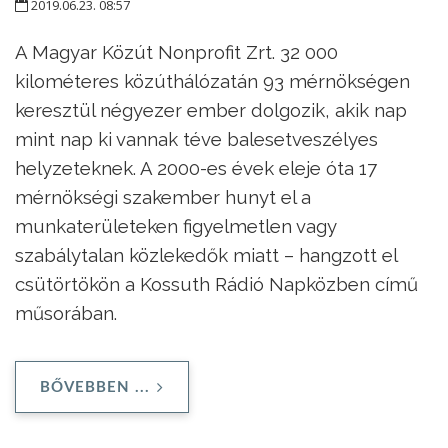
2019.06.23. 08:57
A Magyar Közút Nonprofit Zrt. 32 000
kilométeres közúthálózatán 93 mérnökségen
keresztül négyezer ember dolgozik, akik nap
mint nap ki vannak téve balesetveszélyes
helyzeteknek. A 2000-es évek eleje óta 17
mérnökségi szakember hunyt el a
munkaterületeken figyelmetlen vagy
szabálytalan közlekedők miatt – hangzott el
csütörtökön a Kossuth Rádió Napközben című
műsorában.
BŐVEBBEN ...