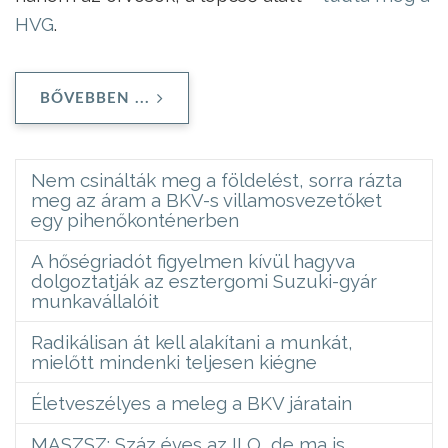
HVG
.
BŐVEBBEN ...
Nem csinálták meg a földelést, sorra rázta
meg az áram a BKV-s villamosvezetőket
egy pihenőkonténerben
A hőségriadót figyelmen kívül hagyva
dolgoztatják az esztergomi Suzuki-gyár
munkavállalóit
Radikálisan át kell alakítani a munkát,
mielőtt mindenki teljesen kiégne
Életveszélyes a meleg a BKV járatain
MASZSZ: Száz éves az ILO, de ma is