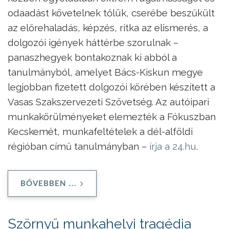
odaadást követelnek tőlük, cserébe beszűkült
az előrehaladás, képzés, ritka az elismerés, a
dolgozói igények háttérbe szorulnak –
panaszhegyek bontakoznak ki abból a
tanulmányból, amelyet Bács-Kiskun megye
legjobban fizetett dolgozói körében készített a
Vasas Szakszervezeti Szövetség. Az autóipari
munkakörülményeket elemezték a Fókuszban
Kecskemét, munkafeltételek a dél-alföldi
régióban című tanulmányban –
írja a 24.hu
.
BŐVEBBEN ...
Szörnyű munkahelyi tragédia