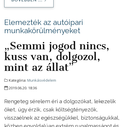
BŐVEBBEN ...
Elemezték az autóipari
munkakörülményeket
„Semmi jogod nincs,
kuss van, dolgozol,
mint az állat”
Kategória:
Munkásvédelem
2019.06.20. 18:36
Rengeteg sérelem éri a dolgozókat, lekezelik
őket, úgy érzik, csak költségtényezők,
visszaélnek az egészségükkel, biztonságukkal,
közben egyoldalúan extrém rugalmasságot és