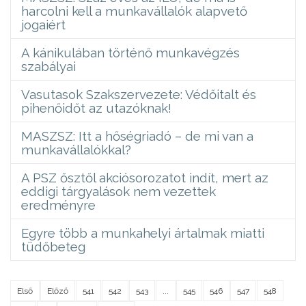
harcolni kell a munkavállalók alapvető
jogaiért
A kánikulában történő munkavégzés
szabályai
Vasutasok Szakszervezete: Védőitalt és
pihenőidőt az utazóknak!
MASZSZ: Itt a hőségriadó – de mi van a
munkavállalókkal?
A PSZ ősztől akciósorozatot indít, mert az
eddigi tárgyalások nem vezettek
eredményre
Egyre több a munkahelyi ártalmak miatti
tüdőbeteg
Első
Előző
541
542
543
...
545
546
547
548