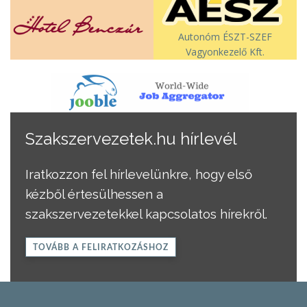
Autonóm ÉSZT-SZEF
Vagyonkezelő Kft.
Szakszervezetek.hu hírlevél
Iratkozzon fel hírlevelünkre, hogy első
kézből értesülhessen a
szakszervezetekkel kapcsolatos hírekről.
TOVÁBB A FELIRATKOZÁSHOZ