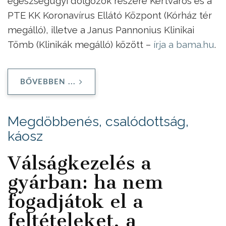
egészségügyi dolgozók részére Kertváros és a
PTE KK Koronavírus Ellátó Központ (Kórház tér
megálló), illetve a Janus Pannonius Klinikai
Tömb (Klinikák megálló) között –
írja a bama.hu
.
BŐVEBBEN ...
Megdöbbenés, csalódottság,
káosz
Válságkezelés a
gyárban: ha nem
fogadjátok el a
feltételeket, a