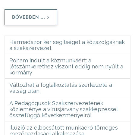
BŐVEBBEN ...
Harmadszor kér segítséget a közszolgáknak
a szakszervezet
Roham indult a közmunkáért: a
létszámkerethez viszont eddig nem nyúlt a
kormány
Változhat a foglalkoztatás szerkezete a
válság után
A Pedagógusok Szakszervezetének
közleménye a vírusjárvány szakképzéssel
összefüggő következményeiről
Illúzió az elbocsátott munkaerő tömeges
mezőgazdasági alkalmazása