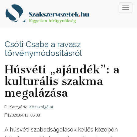
Toggl
navig
Csóti Csaba a ravasz
törvénymódosításról
Húsvéti „ajándék”: a
kulturális szakma
megalázása
Kategória:
Közszolgálat
2020.04.13. 06:08
A húsvéti szabadságolások kellős közepén