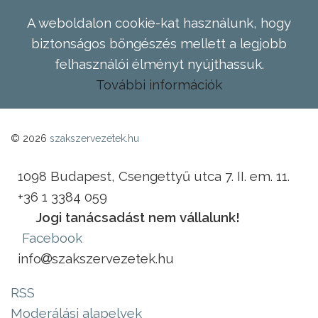
A weboldalon cookie-kat használunk, hogy
biztonságos böngészés mellett a legjobb
felhasználói élményt nyújthassuk.
További információk
© 2026
szakszervezetek.hu
1098 Budapest, Csengettyű utca 7. II. em. 11.
+36 1 3384 059
Jogi tanácsadást nem vállalunk!
Facebook
info
szakszervezetek.hu
RSS
Moderálási alapelvek