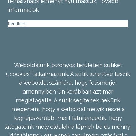
felhasználói élményt nyújthassuk.
További
információk
Rendben
Weboldalunk bizonyos területein sütiket
(„cookies”) alkalmazunk. A sütik lehetővé teszik
a weboldal számára, hogy felismerje,
amennyiben Ön korábban azt már
meglátogatta. A sütik segítenek nekünk
megérteni, hogy a weboldal melyik része a
legnépszerűbb, mert látni engedik, hogy
látogatóink mely oldalakra lépnek be és mennyi
időt töltenek ott. Ennek tanulmányozásával a