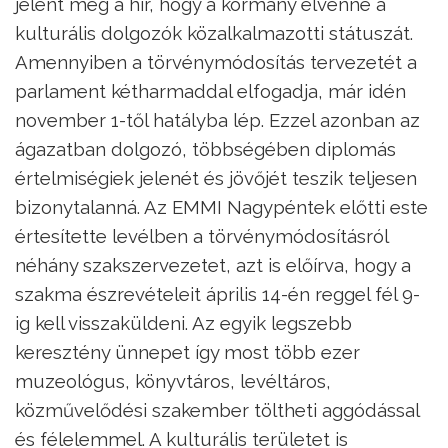
jelent meg a hír, hogy a kormány elvenné a
kulturális dolgozók közalkalmazotti státuszát.
Amennyiben a törvénymódosítás tervezetét a
parlament kétharmaddal elfogadja, már idén
november 1-től hatályba lép. Ezzel azonban az
ágazatban dolgozó, többségében diplomás
értelmiségiek jelenét és jövőjét teszik teljesen
bizonytalanná. Az EMMI Nagypéntek előtti este
értesítette levélben a törvénymódosításról
néhány szakszervezetet, azt is előírva, hogy a
szakma észrevételeit április 14-én reggel fél 9-
ig kell visszaküldeni. Az egyik legszebb
keresztény ünnepet így most több ezer
muzeológus, könyvtáros, levéltáros,
közművelődési szakember töltheti aggódással
és félelemmel. A kulturális területet is