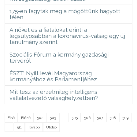
175-en fagytak meg a mögöttünk hagyott
télen
A nőket és a fiatalokat érinti a
legsúlyosabban a koronavírus-válság egy új
tanulmány szerint
Szociális Fórum a kormány gazdasági
tervéről
ÉSZT: Nyílt levél Magyarország
kormányához és Parlamentjéhez
Mit tesz az érzelmileg intelligens
vállalatvezető válsághelyzetben?
Első
Előző
502
503
...
505
506
507
508
509
...
511
Tovább
Utolsó