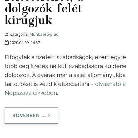
dolgozók felét
kirúgjuk
Kategória:
Munkaerő-piac
2020.04.09. 14:57
Elfogytak a fizetett szabadságok, ezért egyre
több cég fizetés nélküli szabadságra küldené
dolgozóit. A gyárak már a saját állományukba
tartozókat is kezdik elbocsátani –
olvasható a
Népszava cikkében
.
BŐVEBBEN ...