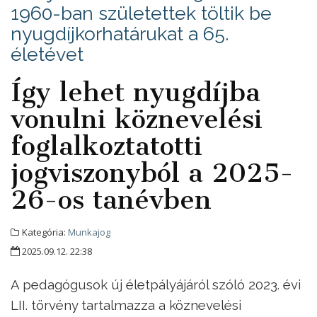
1960-ban születettek töltik be
nyugdíjkorhatárukat a 65.
életévet
Így lehet nyugdíjba
vonulni köznevelési
foglalkoztatotti
jogviszonyból a 2025-
26-os tanévben
Kategória:
Munkajog
2025.09.12. 22:38
A pedagógusok új életpályájáról szóló 2023. évi
LII. törvény tartalmazza a köznevelési