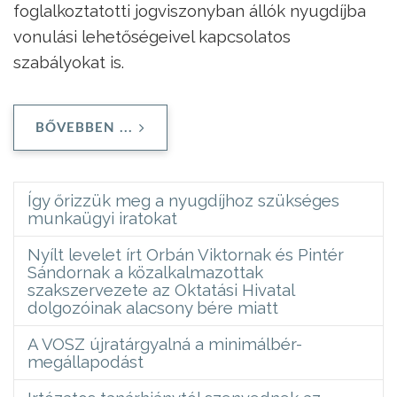
foglalkoztatotti jogviszonyban állók nyugdíjba
vonulási lehetőségeivel kapcsolatos
szabályokat is.
BŐVEBBEN ...
Így őrizzük meg a nyugdíjhoz szükséges
munkaügyi iratokat
Nyílt levelet írt Orbán Viktornak és Pintér
Sándornak a közalkalmazottak
szakszervezete az Oktatási Hivatal
dolgozóinak alacsony bére miatt
A VOSZ újratárgyalná a minimálbér-
megállapodást