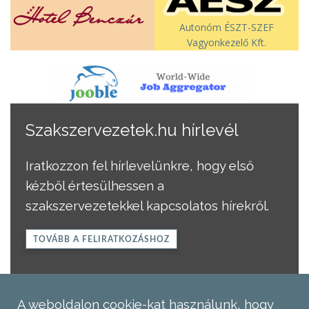
Autonóm ÉSZT-SZEF
Vagyonkezelő Kft.
Szakszervezetek.hu hírlevél
Iratkozzon fel hírlevelünkre, hogy első
kézből értesülhessen a
szakszervezetekkel kapcsolatos hírekről.
TOVÁBB A FELIRATKOZÁSHOZ
A weboldalon cookie-kat használunk, hogy