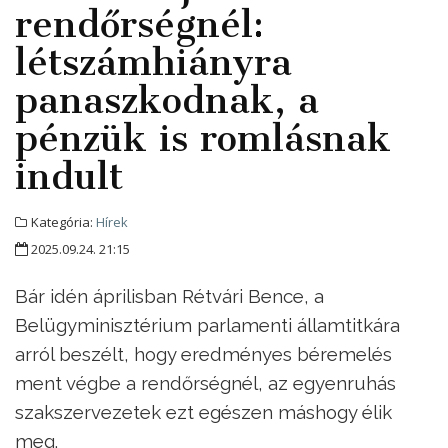
rendőrségnél:
létszámhiányra
panaszkodnak, a
pénzük is romlásnak
indult
Kategória:
Hírek
2025.09.24. 21:15
Bár idén áprilisban Rétvári Bence, a
Belügyminisztérium parlamenti államtitkára
arról beszélt, hogy eredményes béremelés
ment végbe a rendőrségnél, az egyenruhás
szakszervezetek ezt egészen máshogy élik
meg.