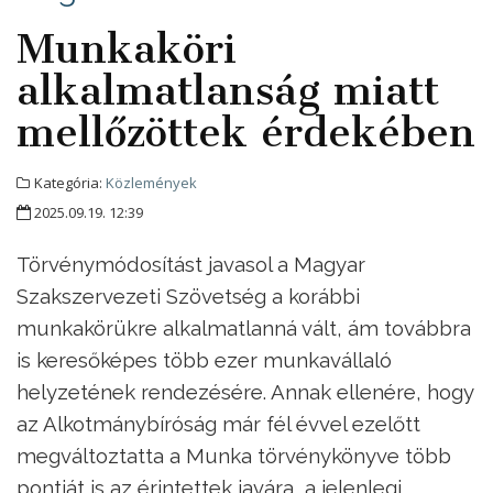
Munkaköri
alkalmatlanság miatt
mellőzöttek érdekében
Kategória:
Közlemények
2025.09.19. 12:39
Törvénymódosítást javasol a Magyar
Szakszervezeti Szövetség a korábbi
munkakörükre alkalmatlanná vált, ám továbbra
is keresőképes több ezer munkavállaló
helyzetének rendezésére. Annak ellenére, hogy
az Alkotmánybíróság már fél évvel ezelőtt
megváltoztatta a Munka törvénykönyve több
pontját is az érintettek javára, a jelenlegi