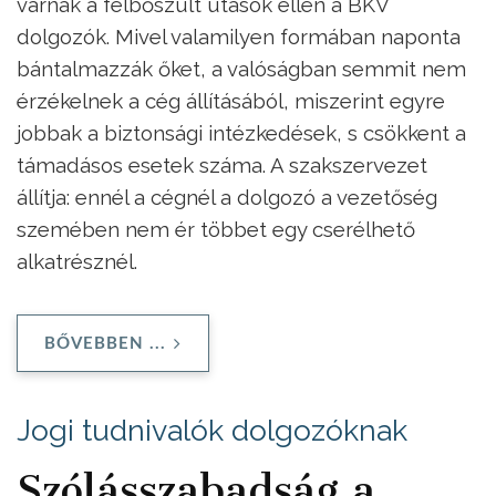
várnak a felbőszült utasok ellen a BKV
dolgozók. Mivel valamilyen formában naponta
bántalmazzák őket, a valóságban semmit nem
érzékelnek a cég állításából, miszerint egyre
jobbak a biztonsági intézkedések, s csökkent a
támadásos esetek száma. A szakszervezet
állítja: ennél a cégnél a dolgozó a vezetőség
szemében nem ér többet egy cserélhető
alkatrésznél.
BŐVEBBEN ...
Jogi tudnivalók dolgozóknak
Szólásszabadság a