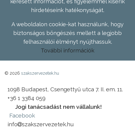
keresett információt, és figyelemmel kísérik
hirdetéseink hatékonyságát.
A weboldalon cookie-kat használunk, hogy
biztonságos böngészés mellett a legjobb
felhasználói élményt nyújthassuk.
További információk
© 2026
szakszervezetek.hu
1098 Budapest, Csengettyű utca 7. II. em. 11.
+36 1 3384 059
Jogi tanácsadást nem vállalunk!
Facebook
info
szakszervezetek.hu