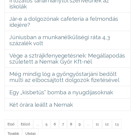
Irtózatos tanárhiánytól szenvednek az
iskolák
Jár-e a dolgozónak cafeteria a felmondás
idejére?
Júniusban a munkanélküliségi ráta 4,3
százalék volt
Vége a sztrájkfenyegetésnek: Megállapodás
született a Nemak Győr Kft-nél
Még mindig lóg a gyöngyöstarjáni bedőlt
multi az elbocsájtott dolgozók fizetésével
Egy „kisbetűs” bomba a nyugdíjasoknak
Két órára leállt a Nemak
Első
Előző
...
5
6
7
8
9
...
11
12
13
Tovább
Utolsó