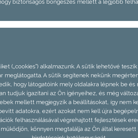
hogy biztonságos böngészés mellett a legjobb felh
ket („cookies”) alkalmazunk. A sütik lehetővé teszik
meglátogatta. A sütik segítenek nekünk megérteni
dik, hogy látogatóink mely oldalakra lépnek be és 
n tudjuk igazítani az Ön igényeihez, és még válto
ebek mellett megjegyzik a beállításokat, így nem kel
evitt adatokra, ezért azokat nem kell újra begépel
ációk felhasználásával végrehajtott fejlesztések 
működjön, könnyen megtalálja az Ön által keresett 
hirdetéseink hatékonyságát.