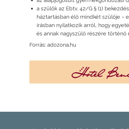
a szülők az Ebtv. 42/G § (1) bekezdé
háztartásban élő mindkét szülője – e
írásban nyilatkozik arról, hogy egyet
és annak nagyszülő részére történő m
Forrás: adozona.hu