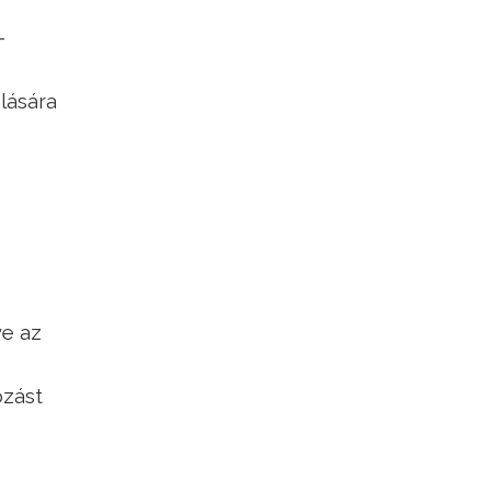
–
olására
ve az
ozást