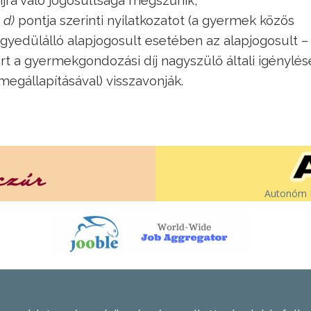
s
d)
pontja szerinti nyilatkozatot (a gyermek közös
gyedülálló alapjogosult esetében az alapjogosult –
ért a gyermekgondozási díj nagyszülő általi igénylés
egállapításával) visszavonják.
Autonóm É