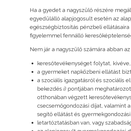
Ha a gyedet a nagyszülő részére megáll
egyedülálló alapjogosult esetén az al
egészségbiztosítás pénzbeli ellátásaira 
figyelemmel fennálló keresőképtelenség
Nem jár a nagyszülő számára abban az
keresőtevékenységet folytat, kivéve,
a gyermeket napközbeni ellátást biz
a szociális igazgatásról és szociális e
bekezdés
i)
pontjában meghatározott
otthonában végzett keresőtevékenysé
csecsemőgondozási díjat, valamint 
segítő ellátást és gyermekgondozási 
letartóztatásban van, vagy szabadságv
az alapjogosult gyermekgondozási dí