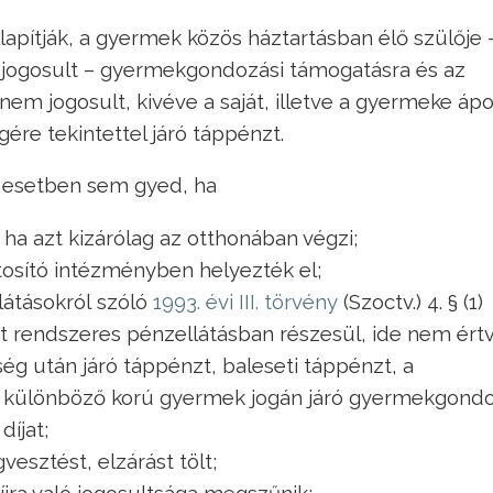
apítják, a gyermek közös háztartásban élő szülője 
apjogosult – gyermekgondozási támogatásra és az
nem jogosult, kivéve a saját, illetve a gyermeke áp
ére tekintettel járó táppénzt.
 esetben sem gyed, ha
 ha azt kizárólag az otthonában végzi;
tosító intézményben helyezték el;
llátásokról szóló
1993. évi III. törvény
(Szoctv.) 4. § (1)
 rendszeres pénzellátásban részesül, ide nem ért
g után járó táppénzt, baleseti táppénzt, a
a különböző korú gyermek jogán járó gyermekgond
díjat;
esztést, elzárást tölt;
jra való jogosultsága megszűnik;