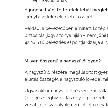
nem folyósítanak.
A
jogosultsági feltételek tehát megle
igénybevételének a lehetőségét.
Például a bevezetőben említett középis
biztosítási jogviszonya híján – nem jöh
42/G § (1) bekezdés
e)
pontja kizárja a 
Milyen összegű a nagyszülői gyed?
A nagyszülő részére megállapított gyerm
ellátás összegét a nagyszülő jövedelméb
Ugyanakkor nagyszülő részére megállapí
(az egészségbiztosítás egyes pénzbeli, 
vonatkozó szabályok) nem alkalmazhat