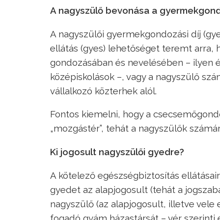
A nagyszülő bevonása a gyermekgond
A nagyszülői gyermekgondozási díj (gye
ellátás (gyes) lehetőséget teremt arra,
gondozásában és nevelésében – ilyen él
középiskolások –, vagy a nagyszülő s
vállalkozó közterhek alól.
Fontos kiemelni, hogy a csecsemőgondoz
„mozgástér”, tehát a nagyszülők számá
Ki jogosult nagyszülői gyedre?
A kötelező egészségbiztosítás ellátásai
gyedet az alapjogosult (tehát a jogszab
nagyszülő (az alapjogosult, illetve vel
fogadó gyám házastársát – vér szerinti 