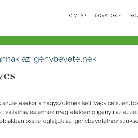
CÍMLAP
ROVATOK
KÖ
vannak az igénybevételnek
yes
 születésekor a nagyszülőnek kell (vagy célszerűbb
vállalnia, és ennek megfelelően ő igényli az ezzel
ábbiakban összefoglaljuk az igénybevételhez szüks