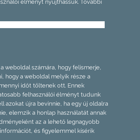
asználói élményt nyújthassuk.
További
 a weboldal számára, hogy felismerje,
, hogy a weboldal melyik része a
mennyi időt töltenek ott. Ennek
zatosabb felhasználói élményt tudunk
l azokat újra bevinnie, ha egy új oldalra
nie, elemzik a honlap használatát annak
eredményeként az a lehető legnagyobb
információt, és figyelemmel kísérik