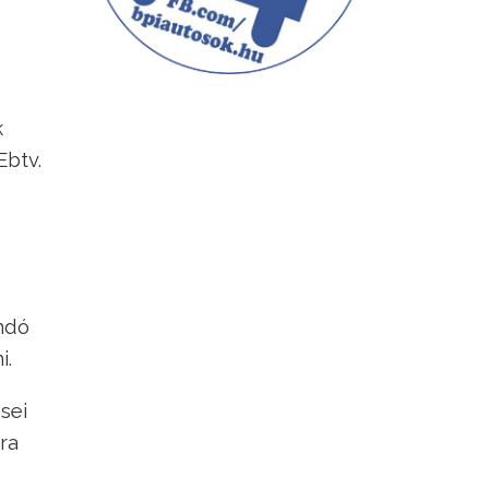
k
Ebtv.
andó
i.
sei
ra