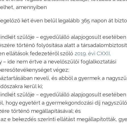
ényelhet, amennyiben
gelőző két éven belül legalább 365 napon át biztos
ndkét szülője – egyedülálló alapjogosult esetében
észére történő folyósítása alatt a társadalombiztosí
zen ellátások fedezetéről szóló
2019. évi CXXII.
ony – ide nem értve a nevelőszülői foglalkoztatási
t keresőtevékenységet végez;
 háztartásában neveli, és abból a gyermek a nagysz
dőszakra kerül ki;
ndkét szülője – egyedülálló alapjogosult esetében
ról, hogy egyetért a gyermekgondozási díj nagyszülő 
ére történő megállapításával; és
az e bekezdés szerinti ellátást megállapították, gy