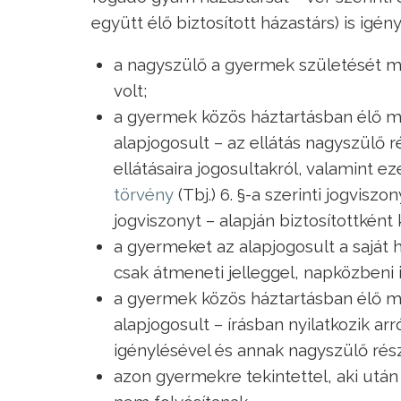
együtt élő biztosított házastárs) is ig
a nagyszülő a gyermek születését me
volt;
a gyermek közös háztartásban élő mi
alapjogosult – az ellátás nagyszülő r
ellátásaira jogosultakról, valamint e
törvény
(Tbj.) 6. §-a szerinti jogvisz
jogviszonyt – alapján biztosítottkén
a gyermeket az alapjogosult a saját
csak átmeneti jelleggel, napközbeni i
a gyermek közös háztartásban élő mi
alapjogosult – írásban nyilatkozik ar
igénylésével és annak nagyszülő rész
azon gyermekre tekintettel, aki után 