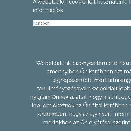
A weboldalon cookie-kat használunk, 
információk
Rendben
Weboldalunk bizonyos területein süti
amennyiben Ön korábban azt már 
legnépszerűbb, mert látni enge
tanulmányozásával a weboldalt jobba
nyújtani Önnek azáltal, hogy a sütik egy
lép, emlékeznek az Ön által korábban b
érdekében, hogy az így nyert inform
mértékben az Ön elvárásai szerint 