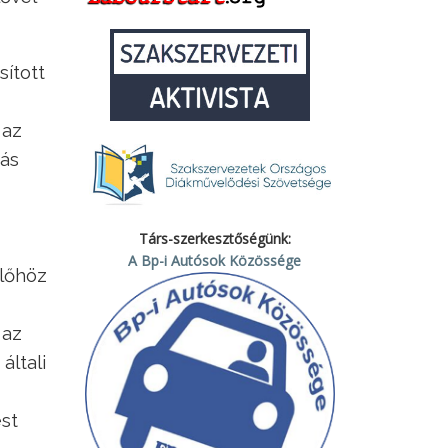
ított
 az
tás
Társ-szerkesztőségünk:
A Bp-i Autósok Közössége
ülőhöz
 az
általi
est