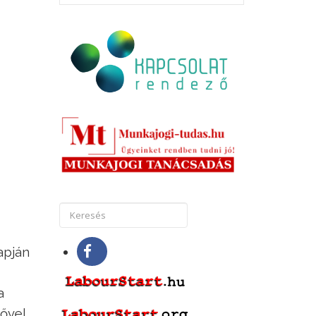
apján
a
lővel