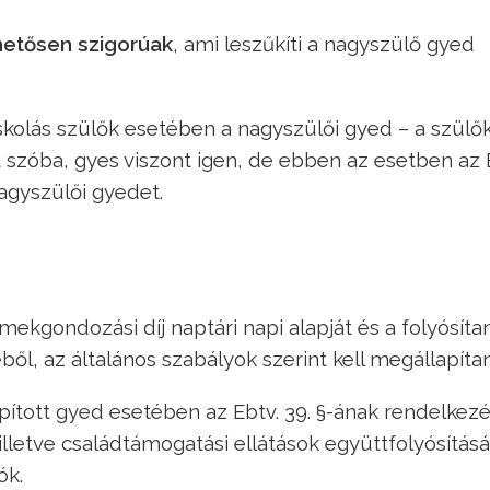
hetősen szigorúak
, ami leszűkíti a nagyszülő gyed
kolás szülők esetében a nagyszülői gyed – a szülő
et szóba, gyes viszont igen, de ebben az esetben az 
nagyszülői gyedet.
ekgondozási díj naptári napi alapját és a folyósít
ől, az általános szabályok szerint kell megállapítan
tott gyed esetében az Ebtv. 39. §-ának rendelkezé
illetve családtámogatási ellátások együttfolyósításá
ók.