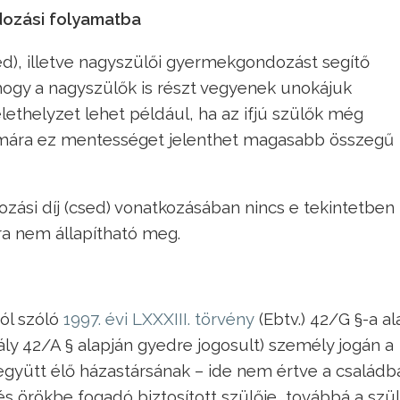
ozási folyamatba
d), illetve nagyszülői gyermekgondozást segítő
 hogy a nagyszülők is részt vegyenek unokájuk
ethelyzet lehet például, ha az ifjú szülők még
zámára ez mentességet jelenthet magasabb összegű
ási díj (csed) vonatkozásában nincs e tekintetben
ra nem állapítható meg.
ról szóló
1997. évi LXXXIII. törvény
(Ebtv.) 42/G §-a al
ály 42/A § alapján gyedre jogosult) személy jogán a
e együtt élő házastársának – ide nem értve a családb
és örökbe fogadó biztosított szülője, továbbá a szü