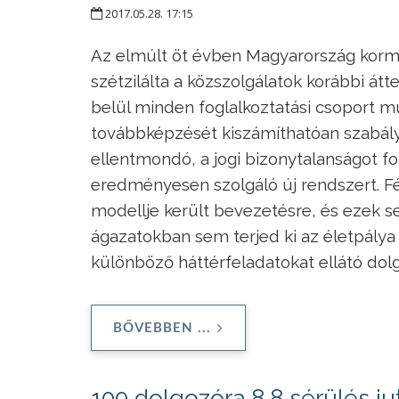
2017.05.28. 17:15
Az elmúlt öt évben Magyarország kormá
szétzilálta a közszolgálatok korábbi át
belül minden foglalkoztatási csoport mu
továbbképzését kiszámíthatóan szabály
ellentmondó, a jogi bizonytalanságot fo
eredményesen szolgáló új rendszert. Fé
modellje került bevezetésre, és ezek
ágazatokban sem terjed ki az életpálya
különböző háttérfeladatokat ellátó dolg
BŐVEBBEN ...
100 dolgozóra 8,8 sérülés ju