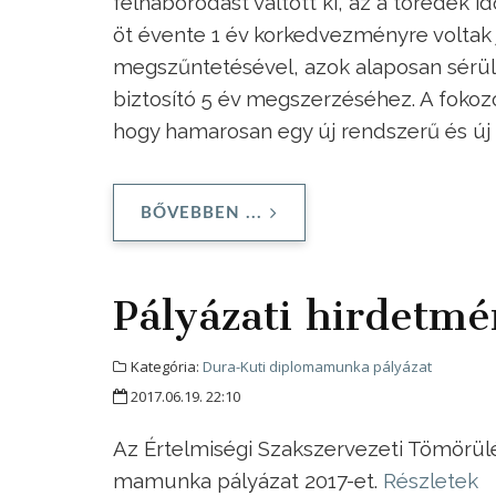
felháborodást váltott ki, az a töredék 
öt évente 1 év korkedvezményre voltak
megszűntetésével, azok alaposan sérül
biztosító 5 év megszerzéséhez. A fokoz
hogy hamarosan egy új rendszerű és új
BŐVEBBEN ...
Pályázati hirdetm
Kategória:
Dura-Kuti diplomamunka pályázat
2017.06.19. 22:10
Az Ér­tel­mi­sé­gi Szak­szer­ve­ze­ti Tö­mö­rü
ma­mun­ka pá­lyá­zat 2017-et.
Részletek