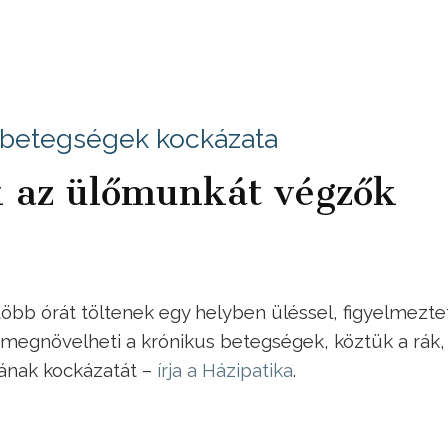
vbetegségek kockázata
 az ülőmunkát végzők
öbb órát töltenek egy helyben üléssel, figyelmezte
 megnövelheti a krónikus betegségek, köztük a rák,
sának kockázatát –
írja a Házipatika
.