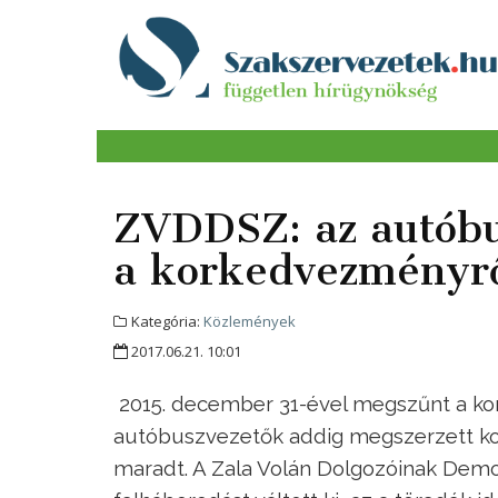
ZVDDSZ: az autób
a korkedvezményr
Kategória:
Közlemények
2017.06.21. 10:01
2015. december 31-ével megszűnt a ko
autóbuszvezetők addig megszerzett ko
maradt. A Zala Volán Dolgozóinak Demo