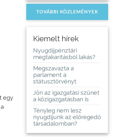
TOVÁBBI KÖZLEMÉNYEK
Kiemelt hírek
Nyugdíjpénztári
megtakarításból lakás?
Megszavazta a
parlament a
státusztörvényt
Jön az igazgatási szünet
t egy
a közigazgatásban is
 a
Tényleg nem lesz
nyugdíjunk az elöregedő
társadalomban?