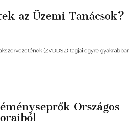
tek az Üzemi Tanácsok?
zakszervezetének (ZVDDSZ) tagjai egyre gyakrabba
Kéményseprők Országos
oraiból