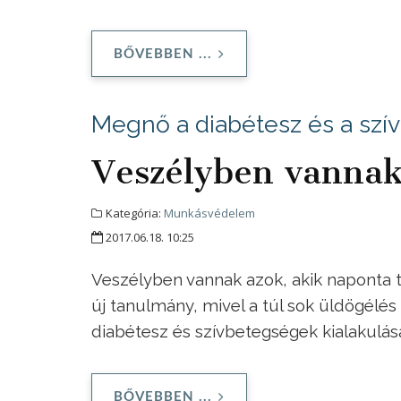
BŐVEBBEN ...
Megnő a diabétesz és a szí
Veszélyben vannak
Kategória:
Munkásvédelem
2017.06.18. 10:25
Veszélyben vannak azok, akik naponta t
új tanulmány, mivel a túl sok üldögélés
diabétesz és szívbetegségek kialakulá
BŐVEBBEN ...