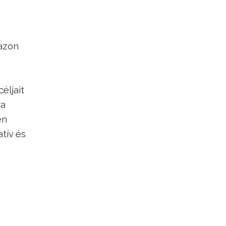
 azon
éljait
ya
en
tív és