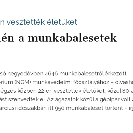
 vesztették életüket
dén a munkabalesetek
 első negyedévben 4646 munkabalesetről érkezett
érium (NGM) munkavédelmi főosztályához – olvash
égzés közben 22-en vesztették életüket, közel 80-
st szenvedtek el. Az ágazatok közül a gépipar volt 
rciusi időszakban itt 950 munkabaleset történt – írj