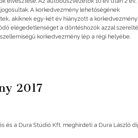
idők elvesztése. Az autóbuszvezetők 10 év után 2 év
 jogosultak. A korkedvezmény lehetőségének
tek, akiknek egy-két év hiányzott a korkedvezmény
ódó elégedetlenséget a döntéshozók azzal szerelté
 szellemiségű korkedvezmény lép a régi helyébe.
ény 2017
­lés és a Du­ra Stú­dió Kft. meg­hir­de­ti a Du­ra Lász­ló di