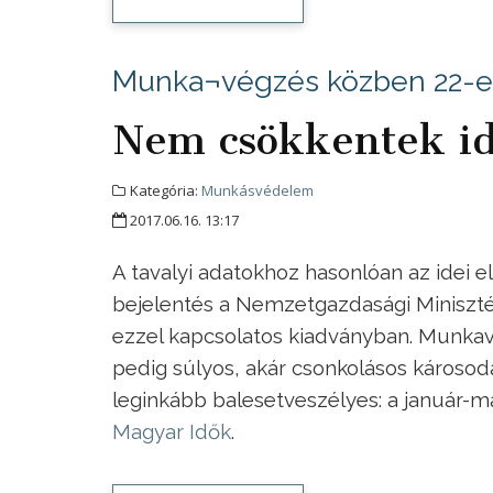
Munka¬végzés közben 22-en
Nem csökkentek i
Kategória:
Munkásvédelem
2017.06.16. 13:17
A tavalyi adatokhoz hasonlóan az idei
bejelentés a Nemzetgazdasági Miniszt
ezzel kapcsolatos kiadványban. Munka­v
pedig súlyos, akár csonkolásos károsodá
leginkább balesetveszélyes: a január-má
Magyar Idők
.