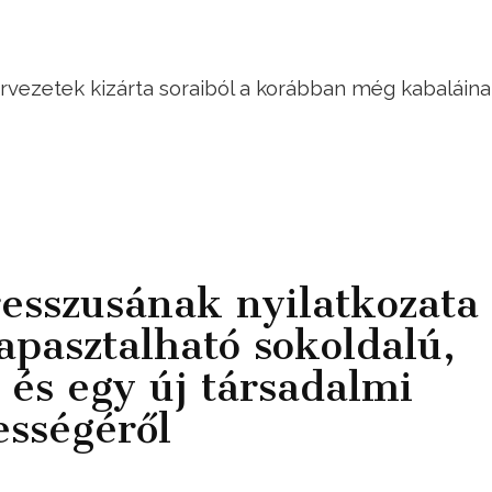
ervezetek kizárta soraiból a korábban még kabaláin
esszusának nyilatkozata
pasztalható sokoldalú,
 és egy új társadalmi
ességéről