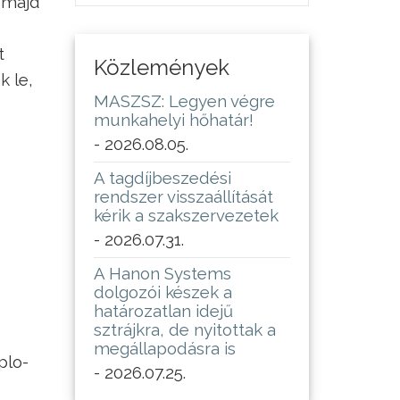
, majd
t
Közlemények
k le,
MASZSZ: Legyen végre
munkahelyi hőhatár!
- 2026.08.05.
A tagdíjbeszedési
rendszer visszaállítását
kérik a szakszervezetek
- 2026.07.31.
A Hanon Systems
dolgozói készek a
határozatlan idejű
sztrájkra, de nyitottak a
megállapodásra is
p­lo­
- 2026.07.25.