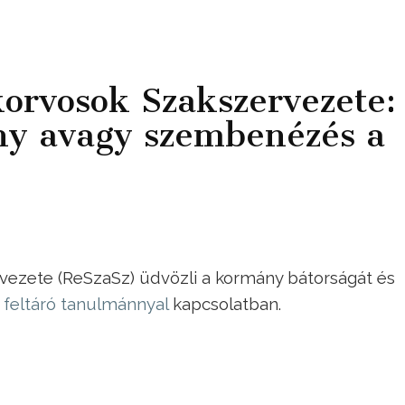
orvosok Szakszervezete:
y avagy szembenézés a
ezete (ReSzaSz) üdvözli a kormány bátorságát és
 feltáró tanulmánnyal
kapcsolatban.