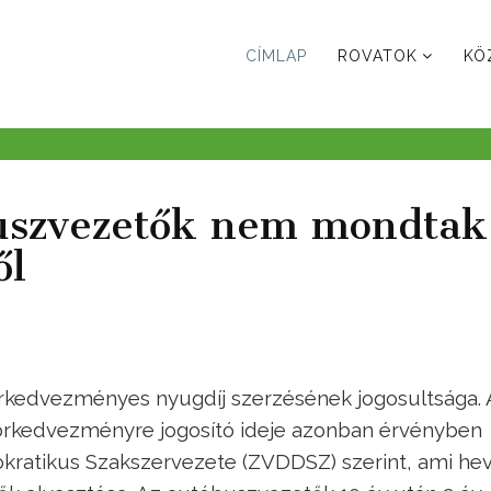
CÍMLAP
ROVATOK
KÖ
uszvezetők nem mondtak
ől
rkedvezményes nyugdíj szerzésének jogosultsága. 
rkedvezményre jogosító ideje azonban érvényben
kratikus Szakszervezete (ZVDDSZ) szerint, ami he