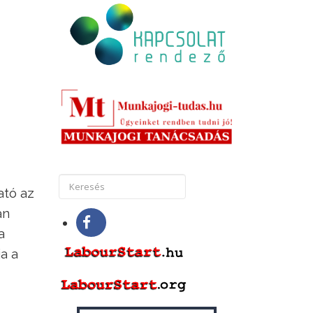
ató az
an
a
a a