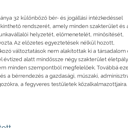
nya 32 különböző bér- és jogállási intézkedéssel
tekinthető rendszerét, amely minden szakterület és
nkavállalói helyzetét, előmenetelét, minősítését,
ozta. Az előzetes egyeztetések nélkül hozott,
kozó változtatások nem alakítottak ki a társadalom c
l évtized alatt mindössze négy szakterület életpál
 sem minden szempontból megfelelőek. Továbbá ez
 és a bérrendezés a gazdasági, műszaki, adminisztra
ozókra, a fegyveres testületek közalkalmazottjaira.
tott