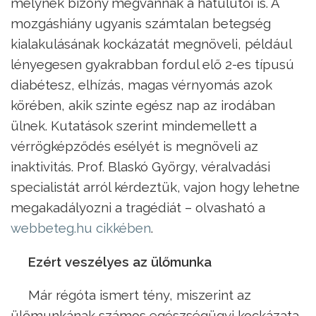
melynek bizony megvannak a hátulütői is. A
mozgáshiány ugyanis számtalan betegség
kialakulásának kockázatát megnöveli, például
lényegesen gyakrabban fordul elő 2-es típusú
diabétesz, elhízás, magas vérnyomás azok
körében, akik szinte egész nap az irodában
ülnek. Kutatások szerint mindemellett a
vérrögképződés esélyét is megnöveli az
inaktivitás. Prof. Blaskó György, véralvadási
specialistát arról kérdeztük, vajon hogy lehetne
megakadályozni a tragédiát – olvasható a
webbeteg.hu cikkében
.
Ezért veszélyes az ülőmunka
Már régóta ismert tény, miszerint az
ülőmunkának számos egészségügyi kockázata