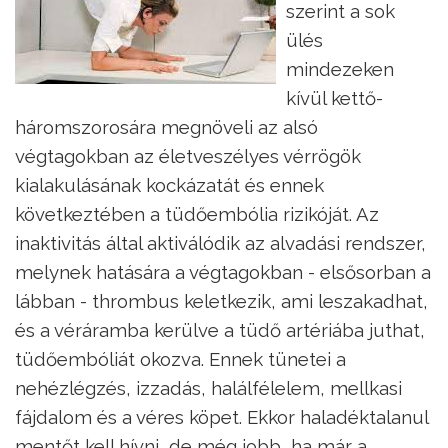
szerint a sok
ülés
mindezeken
kívül kettő-
háromszorosára megnöveli az alsó
végtagokban az életveszélyes vérrögök
kialakulásának kockázatát és ennek
következtében a tüdőembólia rizikóját. Az
inaktivitás által aktiválódik az alvadási rendszer,
melynek hatására a végtagokban - elsősorban a
lábban - thrombus keletkezik, ami leszakadhat,
és a véráramba kerülve a tüdő artériába juthat,
tüdőembóliát okozva. Ennek tünetei a
nehézlégzés, izzadás, halálfélelem, mellkasi
fájdalom és a véres köpet. Ekkor haladéktalanul
mentőt kell hívni, de még jobb, ha már a