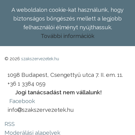
A weboldalon cookie-kat használunk, hogy
biztonságos böngészés mellett a legjobb
felhasználói élményt nyújthassuk.
További információk
© 2026
szakszervezetek.hu
1098 Budapest, Csengettyű utca 7. II. em. 11.
+36 1 3384 059
Jogi tanácsadást nem vállalunk!
Facebook
info
szakszervezetek.hu
RSS
Moderálási alapelvek