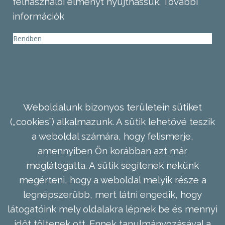
felhasználói élményt nyújthassuk.
További
információk
Rendben
Weboldalunk bizonyos területein sütiket
(„cookies”) alkalmazunk. A sütik lehetővé teszik
a weboldal számára, hogy felismerje,
amennyiben Ön korábban azt már
meglátogatta. A sütik segítenek nekünk
megérteni, hogy a weboldal melyik része a
legnépszerűbb, mert látni engedik, hogy
látogatóink mely oldalakra lépnek be és mennyi
időt töltenek ott. Ennek tanulmányozásával a