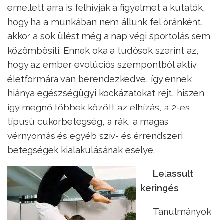
emellett arra is felhívják a figyelmet a kutatók,
hogy ha a munkában nem állunk fel óránként,
akkor a sok ülést még a nap végi sportolás sem
közömbösíti. Ennek oka a tudósok szerint az,
hogy az ember evolúciós szempontból aktív
életformára van berendezkedve, így ennek
hiánya egészségügyi kockázatokat rejt, hiszen
így megnő többek között az elhízás, a 2-es
típusú cukorbetegség, a rák, a magas
vérnyomás és egyéb szív- és érrendszeri
betegségek kialakulásának esélye.
Lelassult
keringés
Tanulmányok