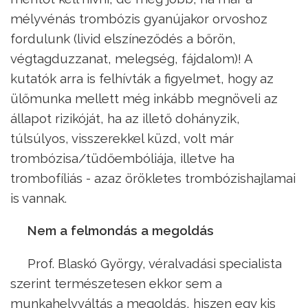
mélyvénás trombózis gyanújakor orvoshoz
fordulunk (livid elszíneződés a bőrön,
végtagduzzanat, melegség, fájdalom)! A
kutatók arra is felhívták a figyelmet, hogy az
ülőmunka mellett még inkább megnöveli az
állapot rizikóját, ha az illető dohányzik,
túlsúlyos, visszerekkel küzd, volt már
trombózisa/tüdőembóliája, illetve ha
trombofíliás - azaz örökletes trombózishajlamai
is vannak.
Nem a felmondás a megoldás
Prof. Blaskó György, véralvadási specialista
szerint természetesen ekkor sem a
munkahelyváltás a megoldás, hiszen egy kis