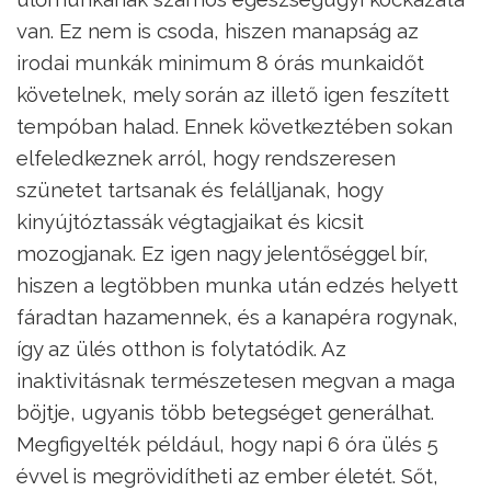
van. Ez nem is csoda, hiszen manapság az
irodai munkák minimum 8 órás munkaidőt
követelnek, mely során az illető igen feszített
tempóban halad. Ennek következtében sokan
elfeledkeznek arról, hogy rendszeresen
szünetet tartsanak és felálljanak, hogy
kinyújtóztassák végtagjaikat és kicsit
mozogjanak. Ez igen nagy jelentőséggel bír,
hiszen a legtöbben munka után edzés helyett
fáradtan hazamennek, és a kanapéra rogynak,
így az ülés otthon is folytatódik. Az
inaktivitásnak természetesen megvan a maga
böjtje, ugyanis több betegséget generálhat.
Megfigyelték például, hogy napi 6 óra ülés 5
évvel is megrövidítheti az ember életét. Sőt,