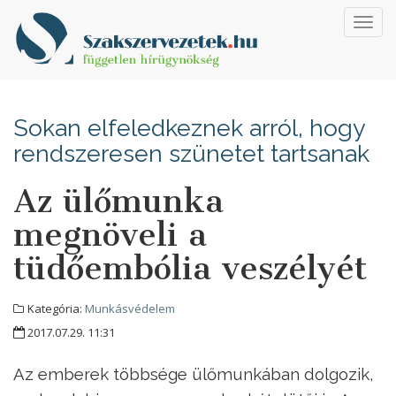
Toggl
navig
Sokan elfeledkeznek arról, hogy
rendszeresen szünetet tartsanak
Az ülőmunka
megnöveli a
tüdőembólia veszélyét
Kategória:
Munkásvédelem
2017.07.29. 11:31
Az emberek többsége ülőmunkában dolgozik,