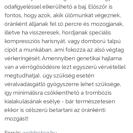
odafigyeléssel elkerülhető a baj. Először is
fontos, hogy azok, akik ülőmunkát végeznek,
óránként álljanak fel 10 percre és mozogjanak,
illetve ha visszeresek, hordjanak speciális
kompressziós harisnyát, vagy domború talpú
cipőt a munkában, ami fokozza az alsó végtag
vérkeringését. Amennyiben genetikai hajlama
van a vérrögösödésre (ezt egyszerű vérvétellel
megtudhatja), úgy szükség esetén
véralvadásgátló gyógyszerre lehet szüksége,
így minimálisra csökkenthető a trombózis
kialakulásának esélye - bár természetesen
ekkor is célszerű betartani az óránkénti
mozgást!
Forrás:
webbeteg.hu