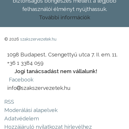
biztonságos böngészés mellett a legjobb
felhasználói élményt nyújthassuk.
További információk
© 2026
szakszervezetek.hu
1098 Budapest, Csengettyű utca 7. II. em. 11.
+36 1 3384 059
Jogi tanácsadást nem vállalunk!
Facebook
info
szakszervezetek.hu
RSS
Moderálási alapelvek
Adatvédelem
Hozzájáruló nyilatkozat hírlevélhez