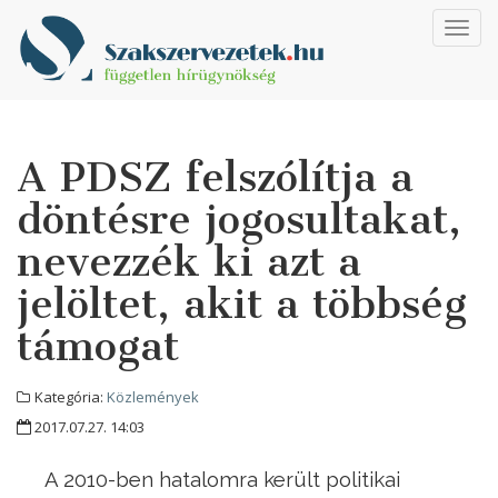
Toggl
navig
A PDSZ felszólítja a
döntésre jogosultakat,
nevezzék ki azt a
jelöltet, akit a többség
támogat
Kategória:
Közlemények
2017.07.27. 14:03
A 2010-ben hatalomra került politikai