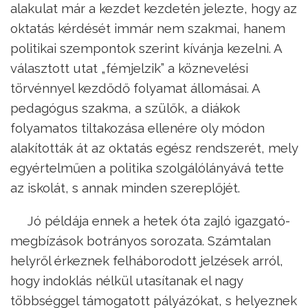
alakulat már a kezdet kezdetén jelezte, hogy az
oktatás kérdését immár nem szakmai, hanem
politikai szempontok szerint kívánja kezelni. A
választott utat „fémjelzik” a köznevelési
törvénnyel kezdődő folyamat állomásai. A
pedagógus szakma, a szülők, a diákok
folyamatos tiltakozása ellenére oly módon
alakították át az oktatás egész rendszerét, mely
egyértelműen a politika szolgálólányává tette
az iskolát, s annak minden szereplőjét.
Jó példája ennek a hetek óta zajló igazgató-
megbízások botrányos sorozata. Számtalan
helyről érkeznek felháborodott jelzések arról,
hogy indoklás nélkül utasítanak el nagy
többséggel támogatott pályázókat, s helyeznek