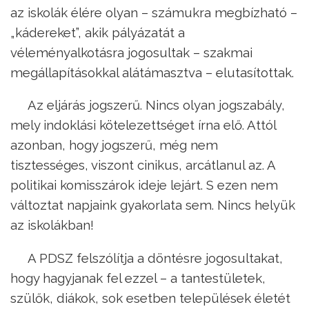
az iskolák élére olyan – számukra megbízható –
„kádereket”, akik pályázatát a
véleményalkotásra jogosultak – szakmai
megállapításokkal alátámasztva – elutasítottak.
Az eljárás jogszerű. Nincs olyan jogszabály,
mely indoklási kötelezettséget írna elő. Attól
azonban, hogy jogszerű, még nem
tisztességes, viszont cinikus, arcátlanul az. A
politikai komisszárok ideje lejárt. S ezen nem
változtat napjaink gyakorlata sem. Nincs helyük
az iskolákban!
A PDSZ felszólítja a döntésre jogosultakat,
hogy hagyjanak fel ezzel – a tantestületek,
szülők, diákok, sok esetben települések életét