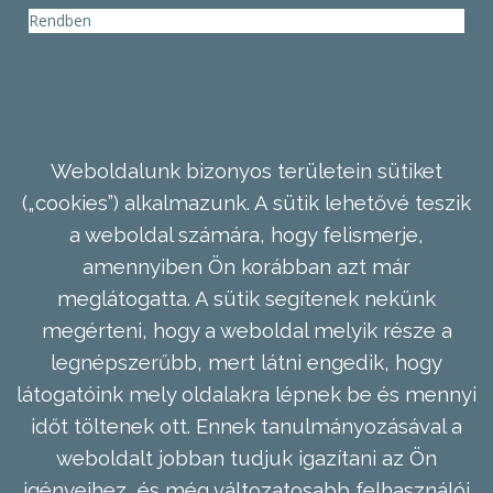
Rendben
Weboldalunk bizonyos területein sütiket
(„cookies”) alkalmazunk. A sütik lehetővé teszik
a weboldal számára, hogy felismerje,
amennyiben Ön korábban azt már
meglátogatta. A sütik segítenek nekünk
megérteni, hogy a weboldal melyik része a
legnépszerűbb, mert látni engedik, hogy
látogatóink mely oldalakra lépnek be és mennyi
időt töltenek ott. Ennek tanulmányozásával a
weboldalt jobban tudjuk igazítani az Ön
igényeihez, és még változatosabb felhasználói