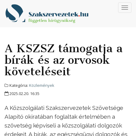
Toggl
navig
A KSZSZ támogatja a
bírák és az orvosok
követeléseit
Kategória:
Közlemények
2025.02.20. 16:35
A Közszolgálati Szakszervezetek Szövetsége
Alapító okiratában foglaltak értelmében a
szövetség képviseli a közszolgálati dolgozók
érdekeit. A bírák, az egészségügyi dolgozók és