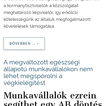
a kormánytisztviselők a közszolgálat
meghatározó képviselői, így erkölcsi
kötelességünk az általuk megfogalmazott
követelések támogatása.
BŐVEBBEN ...
A megváltozott egészségi
állapotú munkavállalókon nem
lehet megspórolni a
végkielégítést
Munkavállalók ezrein
segíthet egy AB döntés