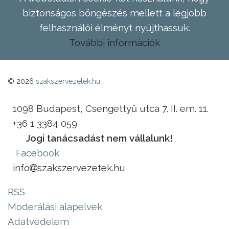
biztonságos böngészés mellett a legjobb
felhasználói élményt nyújthassuk.
További információk
© 2026
szakszervezetek.hu
1098 Budapest, Csengettyű utca 7. II. em. 11.
+36 1 3384 059
Jogi tanácsadást nem vállalunk!
Facebook
info
szakszervezetek.hu
RSS
Moderálási alapelvek
Adatvédelem