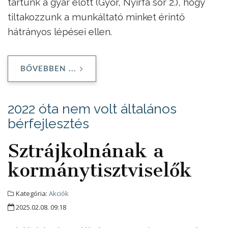
tartunk a gyár előtt (Győr, Nyírfa sor 2.), hogy
tiltakozzunk a munkáltató minket érintő
hátrányos lépései ellen.
BŐVEBBEN ...
2022 óta nem volt általános
bérfejlesztés
Sztrájkolnának a
kormánytisztviselők
Kategória:
Akciók
2025.02.08. 09:18