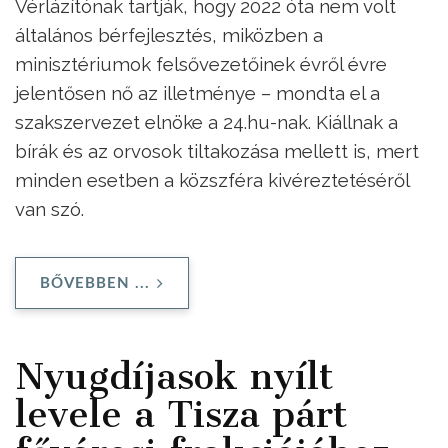
Vérlázítónak tartják, hogy 2022 óta nem volt
általános bérfejlesztés, miközben a
minisztériumok felsővezetőinek évről évre
jelentősen nő az illetménye – mondta el a
szakszervezet elnöke a 24.hu-nak. Kiállnak a
bírák és az orvosok tiltakozása mellett is, mert
minden esetben a közszféra kivéreztetéséről
van szó.
BŐVEBBEN ...
Nyugdíjasok nyílt
levele a Tisza párt