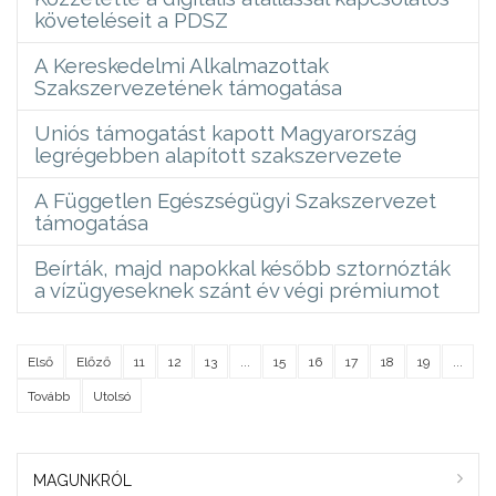
követeléseit a PDSZ
A Kereskedelmi Alkalmazottak
Szakszervezetének támogatása
Uniós támogatást kapott Magyarország
legrégebben alapított szakszervezete
A Független Egészségügyi Szakszervezet
támogatása
Beírták, majd napokkal később sztornózták
a vízügyeseknek szánt év végi prémiumot
Első
Előző
11
12
13
...
15
16
17
18
19
...
Tovább
Utolsó
MAGUNKRÓL