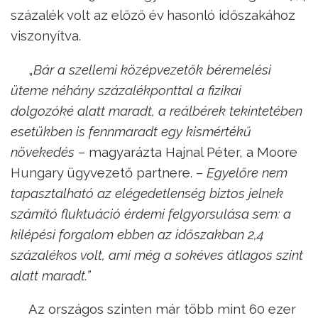
százalék volt az előző év hasonló időszakához
viszonyítva.
„
Bár a szellemi középvezetők béremelési
üteme néhány százalékponttal a fizikai
dolgozóké alatt maradt, a reálbérek tekintetében
esetükben is fennmaradt egy kismértékű
növekedés
– magyarázta Hajnal Péter, a Moore
Hungary ügyvezető partnere. –
Egyelőre nem
tapasztalható az elégedetlenség biztos jelnek
számító fluktuáció érdemi felgyorsulása sem: a
kilépési forgalom ebben az időszakban 2,4
százalékos volt, ami még a sokéves átlagos szint
alatt maradt.”
Az országos szinten már több mint 60 ezer