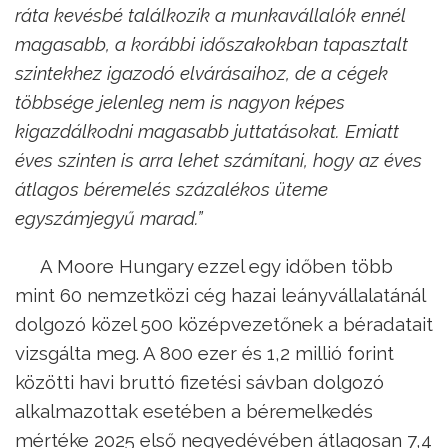
ráta kevésbé találkozik a munkavállalók ennél
magasabb, a korábbi időszakokban tapasztalt
szintekhez igazodó elvárásaihoz, de a cégek
többsége jelenleg nem is nagyon képes
kigazdálkodni magasabb juttatásokat. Emiatt
éves szinten is arra lehet számítani, hogy az éves
átlagos béremelés százalékos üteme
egyszámjegyű marad.”
A Moore Hungary ezzel egy időben több
mint 60 nemzetközi cég hazai leányvállalatánál
dolgozó közel 500 középvezetőnek a béradatait
vizsgálta meg. A 800 ezer és 1,2 millió forint
közötti havi bruttó fizetési sávban dolgozó
alkalmazottak esetében a béremelkedés
mértéke 2025 első negyedévében átlagosan 7,4