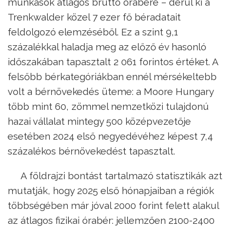
munkások átlagos bruttó órabére – derül ki a
Trenkwalder közel 7 ezer fő béradatait
feldolgozó elemzéséből. Ez a szint 9,1
százalékkal haladja meg az előző év hasonló
időszakában tapasztalt 2 061 forintos értéket. A
felsőbb bérkategóriákban ennél mérsékeltebb
volt a bérnövekedés üteme: a Moore Hungary
több mint 60, zömmel nemzetközi tulajdonú
hazai vállalat mintegy 500 középvezetője
esetében 2024 első negyedévéhez képest 7,4
százalékos bérnövekedést tapasztalt.
A földrajzi bontást tartalmazó statisztikák azt
mutatják, hogy 2025 első hónapjaiban a régiók
többségében már jóval 2000 forint felett alakul
az átlagos fizikai órabér: jellemzően 2100-2400