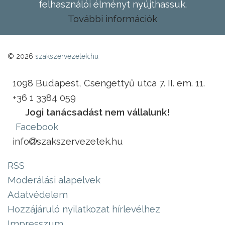
felhasználói élményt nyújthassuk.
További információk
© 2026
szakszervezetek.hu
1098 Budapest, Csengettyű utca 7. II. em. 11.
+36 1 3384 059
Jogi tanácsadást nem vállalunk!
Facebook
info
szakszervezetek.hu
RSS
Moderálási alapelvek
Adatvédelem
Hozzájáruló nyilatkozat hírlevélhez
Impresszum