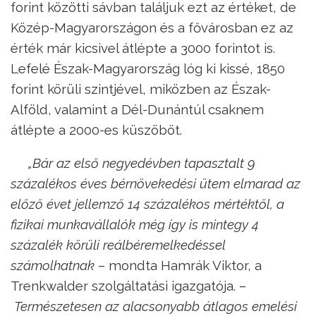
forint közötti sávban találjuk ezt az értéket, de
Közép-Magyarországon és a fővárosban ez az
érték már kicsivel átlépte a 3000 forintot is.
Lefelé Észak-Magyarország lóg ki kissé, 1850
forint körüli szintjével, miközben az Észak-
Alföld, valamint a Dél-Dunántúl csaknem
átlépte a 2000-es küszöböt.
„Bár az első negyedévben tapasztalt 9
százalékos éves bérnövekedési ütem elmarad az
előző évet jellemző 14 százalékos mértéktől, a
fizikai munkavállalók még így is mintegy 4
százalék körüli reálbéremelkedéssel
számolhatnak –
mondta Hamrák Viktor, a
Trenkwalder szolgáltatási igazgatója. –
Természetesen az alacsonyabb átlagos emelési