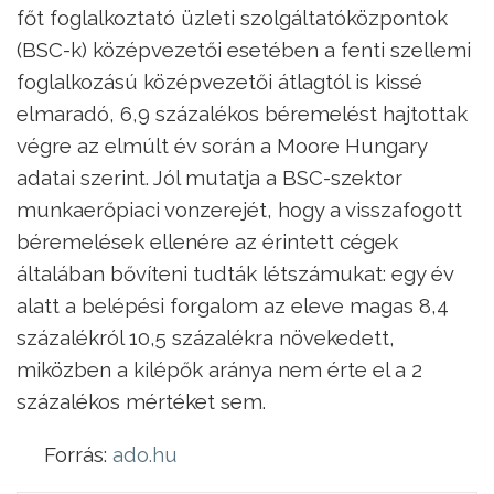
főt foglalkoztató üzleti szolgáltatóközpontok
(BSC-k) középvezetői esetében a fenti szellemi
foglalkozású középvezetői átlagtól is kissé
elmaradó, 6,9 százalékos béremelést hajtottak
végre az elmúlt év során a Moore Hungary
adatai szerint. Jól mutatja a BSC-szektor
munkaerőpiaci vonzerejét, hogy a visszafogott
béremelések ellenére az érintett cégek
általában bővíteni tudták létszámukat: egy év
alatt a belépési forgalom az eleve magas 8,4
százalékról 10,5 százalékra növekedett,
miközben a kilépők aránya nem érte el a 2
százalékos mértéket sem.
Forrás:
ado.hu