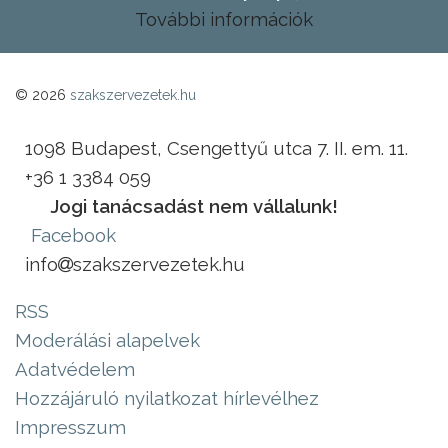
További információk
© 2026
szakszervezetek.hu
1098 Budapest, Csengettyű utca 7. II. em. 11.
+36 1 3384 059
Jogi tanácsadást nem vállalunk!
Facebook
info
szakszervezetek.hu
RSS
Moderálási alapelvek
Adatvédelem
Hozzájáruló nyilatkozat hírlevélhez
Impresszum