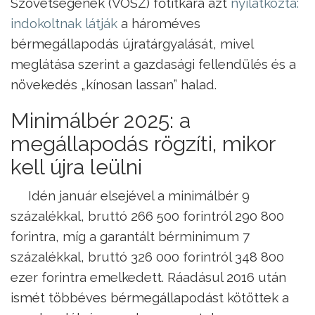
Szövetségének (VOSZ) főtitkára azt
nyilatkozta:
indokoltnak látják
a hároméves
bérmegállapodás újratárgyalását, mivel
meglátása szerint a gazdasági fellendülés és a
növekedés „kínosan lassan” halad.
Minimálbér 2025: a
megállapodás rögzíti, mikor
kell újra leülni
Idén január elsejével a minimálbér 9
százalékkal, bruttó 266 500 forintról 290 800
forintra, míg a garantált bérminimum 7
százalékkal, bruttó 326 000 forintról 348 800
ezer forintra emelkedett. Ráadásul 2016 után
ismét többéves bérmegállapodást kötöttek a