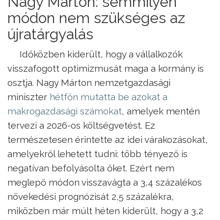
Nagy Márton: semmilyen
módon nem szükséges az
újratárgyalás
Időközben kiderült, hogy a vállalkozók
visszafogott optimizmusát maga a kormány is
osztja. Nagy Márton nemzetgazdasági
miniszter
hétfőn mutatta be azokat a
makrogazdasági számokat
, amelyek mentén
tervezi a 2026-os költségvetést. Ez
természetesen érintette az idei várakozásokat,
amelyekről lehetett tudni: több tényező is
negatívan befolyásolta őket. Ezért nem
meglepő módon visszavágta a 3,4 százalékos
növekedési prognózisát 2,5 százalékra,
miközben már múlt héten kiderült, hogy a 3,2