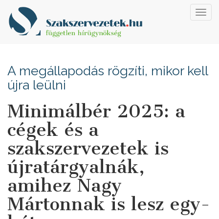
Toggl
navig
A megállapodás rögzíti, mikor kell
újra leülni
Minimálbér 2025: a
cégek és a
szakszervezetek is
újratárgyalnák,
amihez Nagy
Mártonnak is lesz egy-