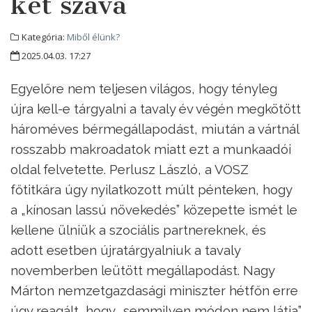
két szava
Kategória:
Miből élünk?
2025.04.03. 17:27
Egyelőre nem teljesen világos, hogy tényleg
újra kell-e tárgyalni a tavaly év végén megkötött
hároméves bérmegállapodást, miután a vártnál
rosszabb makroadatok miatt ezt a munkaadói
oldal felvetette. Perlusz László, a VOSZ
főtitkára úgy nyilatkozott múlt pénteken, hogy
a „kínosan lassú növekedés” közepette ismét le
kellene ülniük a szociális partnereknek, és
adott esetben újratárgyalniuk a tavaly
novemberben leütött megállapodást. Nagy
Márton nemzetgazdasági miniszter hétfőn erre
úgy reagált, hogy „semmilyen módon nem látja”