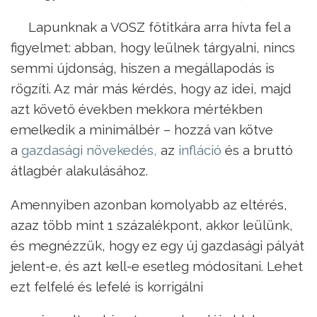
Lapunknak a VOSZ főtitkára arra hívta fel a
figyelmet: abban, hogy leülnek tárgyalni, nincs
semmi újdonság, hiszen a megállapodás is
rögzíti. Az már más kérdés, hogy az idei, majd
azt követő években mekkora mértékben
emelkedik a minimálbér – hozzá van kötve
a
gazdasági növekedés,
az
infláció
és a bruttó
átlagbér alakulásához.
Amennyiben azonban komolyabb az eltérés,
azaz több mint 1 százalékpont, akkor leülünk,
és megnézzük, hogy ez egy új gazdasági pályát
jelent-e, és azt kell-e esetleg módosítani. Lehet
ezt felfelé és lefelé is korrigálni