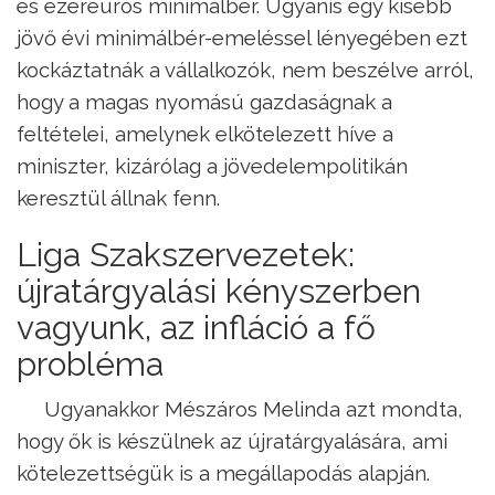
és ezereurós minimálbér. Ugyanis egy kisebb
jövő évi minimálbér-emeléssel lényegében ezt
kockáztatnák a vállalkozók, nem beszélve arról,
hogy a magas nyomású gazdaságnak a
feltételei, amelynek elkötelezett híve a
miniszter, kizárólag a jövedelempolitikán
keresztül állnak fenn.
Liga Szakszervezetek:
újratárgyalási kényszerben
vagyunk, az infláció a fő
probléma
Ugyanakkor Mészáros Melinda azt mondta,
hogy ők is készülnek az újratárgyalására, ami
kötelezettségük is a megállapodás alapján.