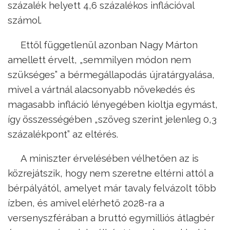
százalék helyett 4,6 százalékos inflációval
számol.
Ettől függetlenül azonban Nagy Márton
amellett érvelt, „semmilyen módon nem
szükséges” a bérmegállapodás újratárgyalása,
mivel a vártnál alacsonyabb növekedés és
magasabb infláció lényegében kioltja egymást,
így összességében „szöveg szerint jelenleg 0,3
százalékpont” az eltérés.
A miniszter érvelésében vélhetően az is
közrejátszik, hogy nem szeretne eltérni attól a
bérpályától, amelyet már tavaly felvázolt több
ízben, és amivel elérhető 2028-ra a
versenyszférában a bruttó egymilliós átlagbér