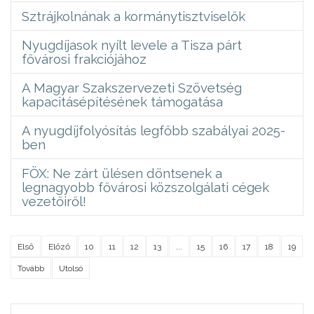
Sztrájkolnának a kormánytisztviselők
Nyugdíjasok nyílt levele a Tisza párt
fővárosi frakciójához
A Magyar Szakszervezeti Szövetség
kapacitásépítésének támogatása
A nyugdíjfolyósítás legfőbb szabályai 2025-
ben
FÖX: Ne zárt ülésen döntsenek a
legnagyobb fővárosi közszolgálati cégek
vezetőiről!
Első
Előző
10
11
12
13
...
15
16
17
18
19
Tovább
Utolsó