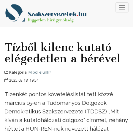
Toggl
navig
Tízből kilenc kutató
elégedetlen a bérével
Kategória:
Miből élünk?
2025.03.18. 19:54
Tizenkét pontos követeléslistát tett közzé
március 15-én a Tudományos Dolgozók
Demokratikus Szakszervezete (TDDSZ) „Mit
kíván a kutatóhálózati dolgozó” címmel, néhány
héttel a HUN-REN-nek nevezett hálózat