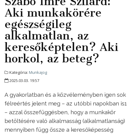
Szabó Imre Szilárd:
Aki munkakörére
egészségileg
alkalmatlan, az
keresőképtelen? Aki
horkol, az beteg?
Kategória:
Munkajog
2025.03.03. 19:57
A gyakorlatban és a közvéleményben igen sok
félreértés jelent meg – az utóbbi napokban is1
– azzal összefüggésben, hogy a munkakör
betöltésére való alkalmasság (alkalmatlanság)
mennyiben függ össze a keresőképesség