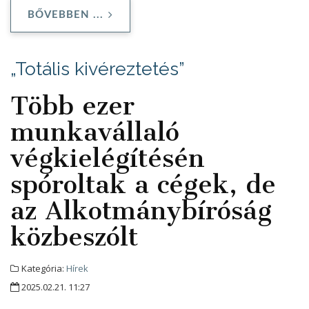
BŐVEBBEN ...
„Totális kivéreztetés”
Több ezer
munkavállaló
végkielégítésén
spóroltak a cégek, de
az Alkotmánybíróság
közbeszólt
Kategória:
Hírek
2025.02.21. 11:27