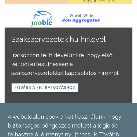
Vagyonkezelő Kft.
Szakszervezetek.hu hírlevél
Iratkozzon fel hírlevelünkre, hogy első
kézből értesülhessen a
szakszervezetekkel kapcsolatos hírekről.
TOVÁBB A FELIRATKOZÁSHOZ
A weboldalon cookie-kat használunk, hogy
biztonságos böngészés mellett a legjobb
felhasználói élményt nyújthassuk.
További