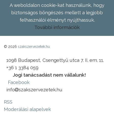
A weboldalon cookie-kat használunk, hogy
biztonságos böngészés mellett a legjobb
felhasználói élményt nyújthassuk.
További információk
© 2026
szakszervezetek.hu
1098 Budapest, Csengettyű utca 7. II. em. 11.
+36 1 3384 059
Jogi tanácsadást nem vállalunk!
Facebook
info
szakszervezetek.hu
RSS
Moderálási alapelvek