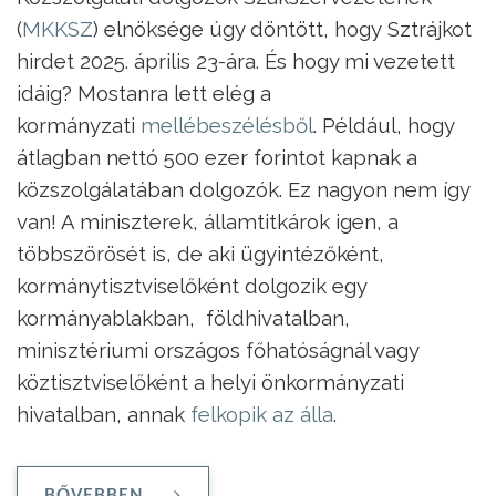
(
MKKSZ
) elnöksége úgy döntött, hogy Sztrájkot
hirdet 2025. április 23-ára. És hogy mi vezetett
idáig? Mostanra lett elég a
kormányzati
mellébeszélésből
. Például, hogy
átlagban nettó 500 ezer forintot kapnak a
közszolgálatában dolgozók. Ez nagyon nem így
van! A miniszterek, államtitkárok igen, a
többszörösét is, de aki ügyintézőként,
kormánytisztviselőként dolgozik egy
kormányablakban, földhivatalban,
minisztériumi országos főhatóságnál vagy
köztisztviselőként a helyi önkormányzati
hivatalban, annak
felkopik az álla
.
BŐVEBBEN ...