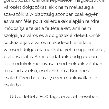
gondolkozunk, ahol a képviselők megbecsülik a
városért dolgozókat, akik nem mellesleg a
szavazóik is. A bizottság azonban csak egyéni
és valamiféle politikai érdekek alapján rendre
módosítja ezeket a feltételeket, ami nem
szolgálja a város és a dolgozók érdekeit. Önök
kockáztatják a város működését, ezáltal a
városért dolgozók munkahelyét, megélhetését,
biztonságát is. A mi feladatunk pedig éppen
ezen értékek megóvása, mert nekünk valóban
a család az első, esetünkben a Budapest
család. Ezen belül is 27 ezer munkavállaló és
családja.
Üdvözlettel a FÖX tagszervezeti nevében: