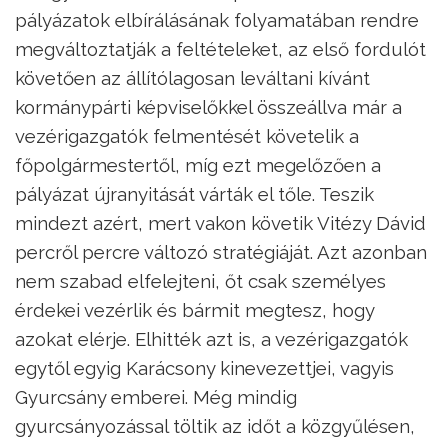
pályázatok elbírálásának folyamatában rendre
megváltoztatják a feltételeket, az első fordulót
követően az állítólagosan leváltani kívánt
kormánypárti képviselőkkel összeállva már a
vezérigazgatók felmentését követelik a
főpolgármestertől, míg ezt megelőzően a
pályázat újranyitását várták el tőle. Teszik
mindezt azért, mert vakon követik Vitézy Dávid
percről percre változó stratégiáját. Azt azonban
nem szabad elfelejteni, őt csak személyes
érdekei vezérlik és bármit megtesz, hogy
azokat elérje. Elhitték azt is, a vezérigazgatók
egytől egyig Karácsony kinevezettjei, vagyis
Gyurcsány emberei. Még mindig
gyurcsányozással töltik az időt a közgyűlésen,