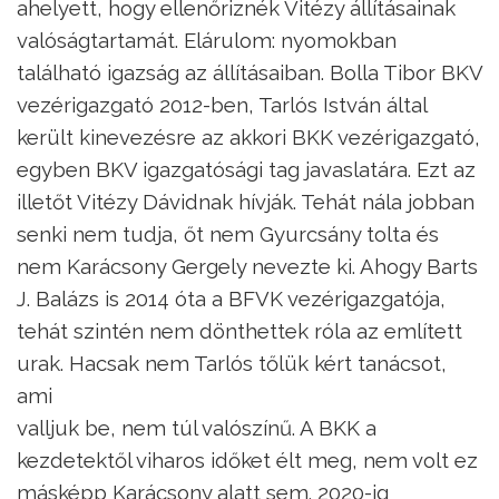
ahelyett, hogy ellenőriznék Vitézy állításainak
valóságtartamát. Elárulom: nyomokban
található igazság az állításaiban. Bolla Tibor BKV
vezérigazgató 2012-ben, Tarlós István által
került kinevezésre az akkori BKK vezérigazgató,
egyben BKV igazgatósági tag javaslatára. Ezt az
illetőt Vitézy Dávidnak hívják. Tehát nála jobban
senki nem tudja, őt nem Gyurcsány tolta és
nem Karácsony Gergely nevezte ki. Ahogy Barts
J. Balázs is 2014 óta a BFVK vezérigazgatója,
tehát szintén nem dönthettek róla az említett
urak. Hacsak nem Tarlós tőlük kért tanácsot,
ami
valljuk be, nem túl valószínű. A BKK a
kezdetektől viharos időket élt meg, nem volt ez
másképp Karácsony alatt sem. 2020-ig