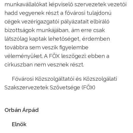
munkavállalókat képviselő szervezetek vezetői
hadd vegyenek részt a fővárosi tulajdonú
cégek vezérigazgatói pályázatait elbíráló
bizottságok munkájában, ám erre csak
látszólag kaptak lehetőséget, érdemben
továbbra sem veszik figyelembe
véleményüket. A FÖX leszögezi: ebben a
cirkuszban nem vesznek részt.
Fővárosi Közszolgáltatói és Közszolgálati
Szakszervezetek Szövetsége (FÖX)
Orbán Árpád
Elnök