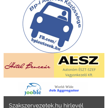
Autonóm ÉSZT-SZEF
Vagyonkezelő Kft.
Szakszervezetek.hu hírlevél