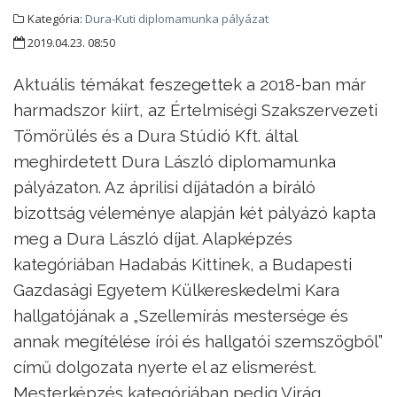
Kategória:
Dura-Kuti diplomamunka pályázat
2019.04.23. 08:50
Aktuális témákat feszegettek a 2018-ban már
harmadszor kiírt, az Értelmiségi Szakszervezeti
Tömörülés és a Dura Stúdió Kft. által
meghirdetett Dura László diplomamunka
pályázaton. Az áprilisi díjátadón a bíráló
bizottság véleménye alapján két pályázó kapta
meg a Dura László díjat. Alapképzés
kategóriában Hadabás Kittinek, a Budapesti
Gazdasági Egyetem Külkereskedelmi Kara
hallgatójának a „Szellemírás mestersége és
annak megítélése írói és hallgatói szemszögből”
című dolgozata nyerte el az elismerést.
Mesterképzés kategóriában pedig Virág