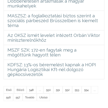
Döbbenetesen ártalmasak a magyar
munkahelyek
MASZSZ: a foglalkoztatási biztos szerint a
szociális párbeszéd Brüsszelben is kiemelt
téma
Az OKSZ ismét levelet intézett Orbán Viktor
miniszterelnökhöz
MSZF SZK: 172-en fagytak meg a
mögöttünk hagyott télen
KDFSZ: 13%-os béremelést kapnak a HOPI
Hungária Logisztikai Kft-nél dolgozó
gépkocsivezetők
Első
Előző
548
...
550
551
552
553
554
...
556
557
Tovább
Utolsó