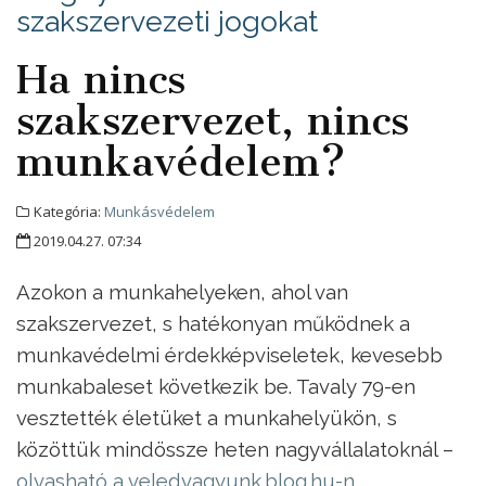
szakszervezeti jogokat
Ha nincs
szakszervezet, nincs
munkavédelem?
Kategória:
Munkásvédelem
2019.04.27. 07:34
Azokon a munkahelyeken, ahol van
szakszervezet, s hatékonyan működnek a
munkavédelmi érdekképviseletek, kevesebb
munkabaleset következik be. Tavaly 79-en
vesztették életüket a munkahelyükön, s
közöttük mindössze heten nagyvállalatoknál –
olvasható a veledvagyunk.blog.hu-n
.