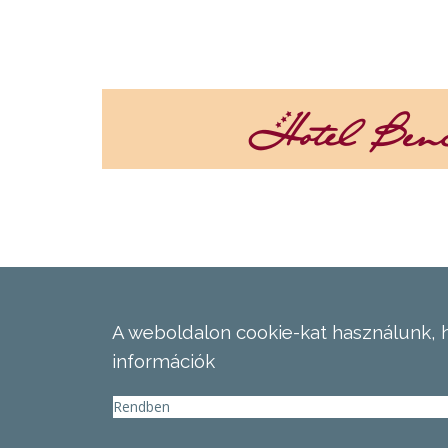
A weboldalon cookie-kat használunk, 
információk
Rendben