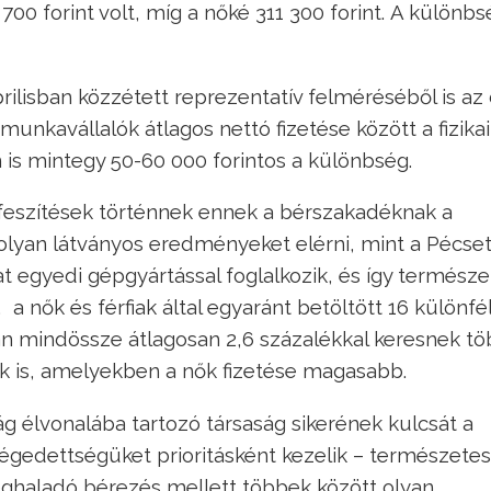
 700 forint volt, míg a nőké 311 300 forint. A különb
ilisban közzétett reprezentatív felméréséből is az 
munkavállalók átlagos nettó fizetése között a fizikai
 is mintegy 50-60 000 forintos a különbség.
eszítések történnek ennek a bérszakadéknak a
 olyan látványos eredményeket elérni, mint a Pécset
t egyedi gépgyártással foglalkozik, és így termész
a nők és férfiak által egyaránt betöltött 16 különfé
n mindössze átlagosan 2,6 százalékkal keresnek tö
ók is, amelyekben a nők fizetése magasabb.
ág élvonalába tartozó társaság sikerének kulcsát a
légedettségüket prioritásként kezelik – természete
eghaladó bérezés mellett többek között olyan