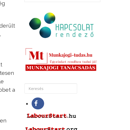
ség
derült
,
t
etesen
le
bbet a
sen