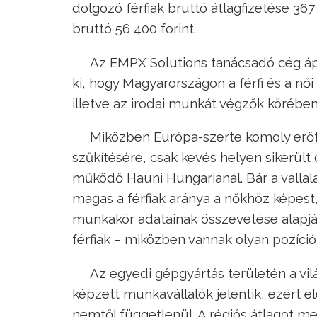
dolgozó férfiak bruttó átlagfizetése 367
bruttó 56 400 forint.
Az EMPX Solutions tanácsadó cég ápr
ki, hogy Magyarországon a férfi és a női 
illetve az irodai munkát végzők körében
Miközben Európa-szerte komoly erőf
szűkítésére, csak kevés helyen sikerült
működő Hauni Hungariánál. Bár a vállala
magas a férfiak aránya a nőkhöz képest, 
munkakör adatainak összevetése alapjá
férfiak – miközben vannak olyan pozíci
Az egyedi gépgyártás területén a vil
képzett munkavállalók jelentik, ezért e
nemtől függetlenül. A régiós átlagot m