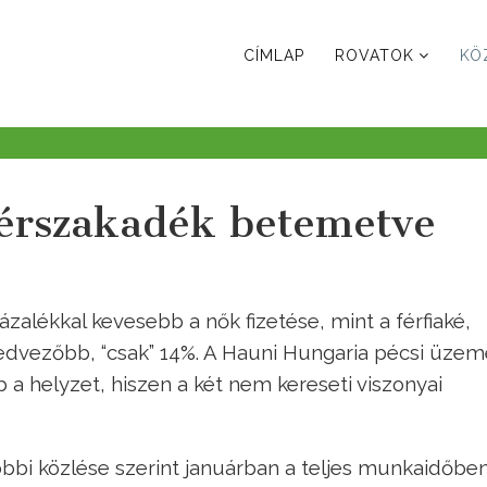
CÍMLAP
ROVATOK
KÖ
érszakadék betemetve
zalékkal kevesebb a nők fizetése, mint a férfiaké,
edvezőbb, “csak” 14%. A Hauni Hungaria pécsi üze
a helyzet, hiszen a két nem kereseti viszonyai
tóbbi közlése szerint januárban a teljes munkaidőbe