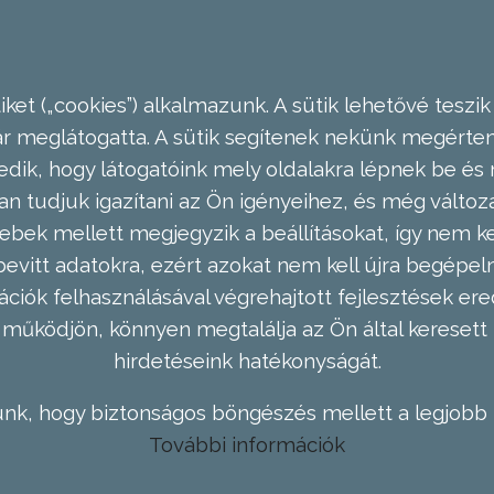
ket („cookies”) alkalmazunk. A sütik lehetővé teszik
meglátogatta. A sütik segítenek nekünk megérteni
dik, hogy látogatóink mely oldalakra lépnek be és 
n tudjuk igazítani az Ön igényeihez, és még válto
ebek mellett megjegyzik a beállításokat, így nem kel
evitt adatokra, ezért azokat nem kell újra begépel
ációk felhasználásával végrehajtott fejlesztések 
működjön, könnyen megtalálja az Ön által keresett 
hirdetéseink hatékonyságát.
nk, hogy biztonságos böngészés mellett a legjobb 
További információk