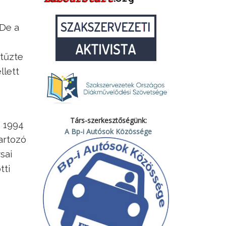
De a
 tűzte
llett
Társ-szerkesztőségünk:
. 1994
A Bp-i Autósok Közössége
artozó
sai
tti