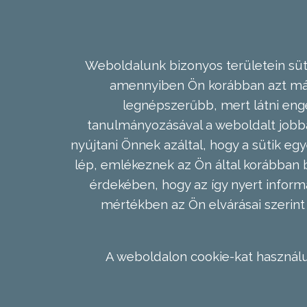
Weboldalunk bizonyos területein süti
amennyiben Ön korábban azt már 
legnépszerűbb, mert látni enge
tanulmányozásával a weboldalt jobba
nyújtani Önnek azáltal, hogy a sütik egy
lép, emlékeznek az Ön által korábban b
érdekében, hogy az így nyert inform
mértékben az Ön elvárásai szerint 
A weboldalon cookie-kat használu