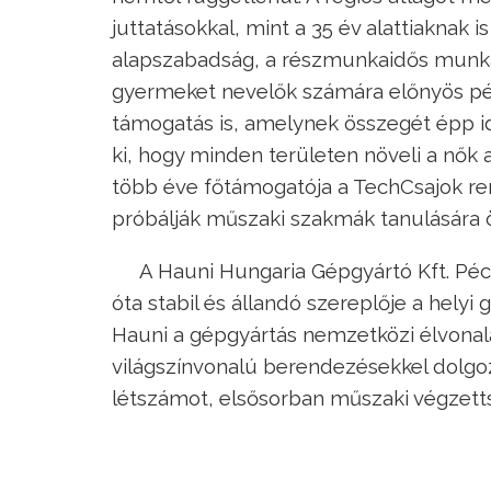
juttatásokkal, mint a 35 év alattiaknak is
alapszabadság, a részmunkaidős munka
gyermeket nevelők számára előnyös pél
támogatás is, amelynek összegét épp id
ki, hogy minden területen növeli a nők
több éve főtámogatója a TechCsajok re
próbálják műszaki szakmák tanulására 
A Hauni Hungaria Gépgyártó Kft. Péc
óta stabil és állandó szereplője a hely
Hauni a gépgyártás nemzetközi élvona
világszínvonalú berendezésekkel dolgozn
létszámot, elsősorban műszaki végzet