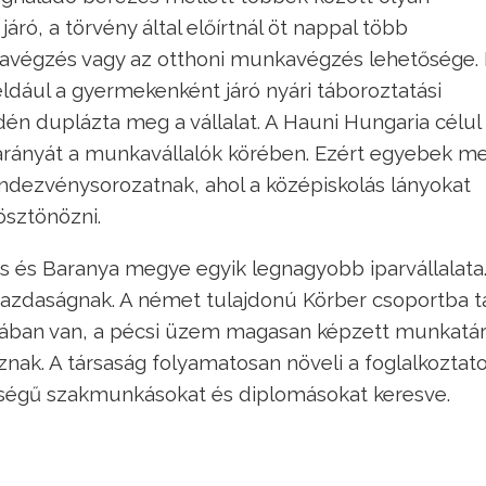
 járó, a törvény által előírtnál öt nappal több
végzés vagy az otthoni munkavégzés lehetősége. 
dául a gyermekenként járó nyári táboroztatási
én duplázta meg a vállalat. A Hauni Hungaria célul
 arányát a munkavállalók körében. Ezért egyebek me
ndezvénysorozatnak, ahol a középiskolás lányokat
ösztönözni.
s és Baranya megye egyik legnagyobb iparvállalata
i gazdaságnak. A német tulajdonú Körber csoportba t
lában van, a pécsi üzem magasan képzett munkatár
ak. A társaság folyamatosan növeli a foglalkoztato
tségű szakmunkásokat és diplomásokat keresve.