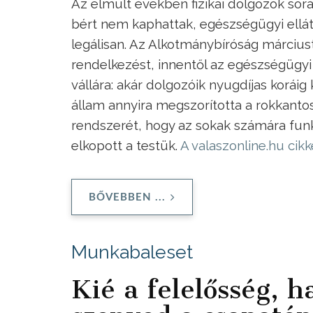
Az elmúlt években fizikai dolgozók so
bért nem kaphattak, egészségügyi ellát
legálisan. Az Alkotmánybíróság március
rendelkezést, innentől az egészségügyi
vállára: akár dolgozóik nyugdíjas koráig
állam annyira megszorította a rokkantos
rendszerét, hogy az sokak számára funkc
elkopott a testük.
A valaszonline.hu cikk
BŐVEBBEN ...
Munkabaleset
Kié a felelősség, 