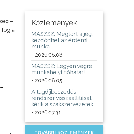
ség –
Közlemények
 fog a
MASZSZ: Megtört a jég,
kezdődhet az érdemi
munka
- 2026.08.08.
MASZSZ: Legyen végre
munkahelyi hőhatár!
- 2026.08.05.
r
A tagdíjbeszedési
rendszer visszaállítását
kérik a szakszervezetek
- 2026.07.31.
TOVÁBBI KÖZLEMÉNYEK