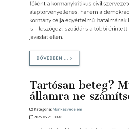
főként a kormánykritikus civil szervez
alaptörvényellenes, hanem a demokrác
kormány célja egyértelmű: hatalmának 
is – leszögezi: szolidáris a többi érinte
javaslat ellen.
BŐVEBBEN ...
Tartósan beteg? 
államra ne számíts
Kategória:
Munkásvédelem
2025.05.21. 08:45