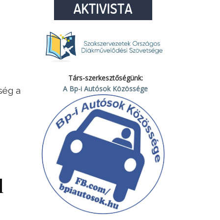
Társ-szerkesztőségünk:
A Bp-i Autósok Közössége
ség a
d