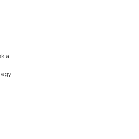
ek a
 egy