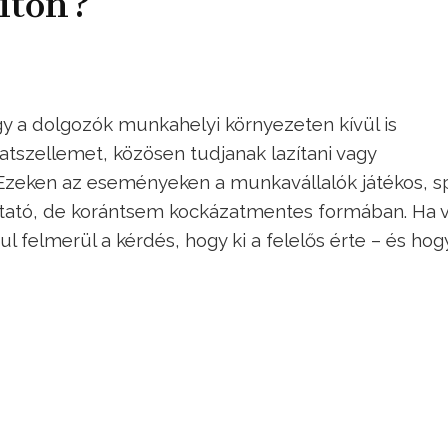
ítőn?
gy a dolgozók munkahelyi környezeten kívül is
tszellemet, közösen tudjanak lazítani vagy
 Ezeken az eseményeken a munkavállalók játékos, s
ztató, de korántsem kockázatmentes formában. Ha v
l felmerül a kérdés, hogy ki a felelős érte – és hogy