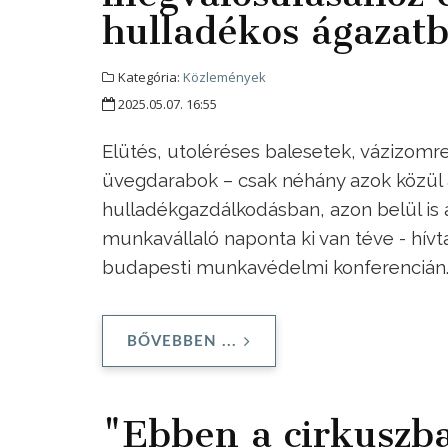
hulladékos ágazat
Kategória:
Közlemények
2025.05.07. 16:55
Elütés, utoléréses balesetek, vázizom
üvegdarabok – csak néhány azok közül 
hulladékgazdálkodásban, azon belül is
munkavállaló naponta ki van téve - hívt
budapesti munkavédelmi konferencián
BŐVEBBEN ...
"Ebben a cirkuszb