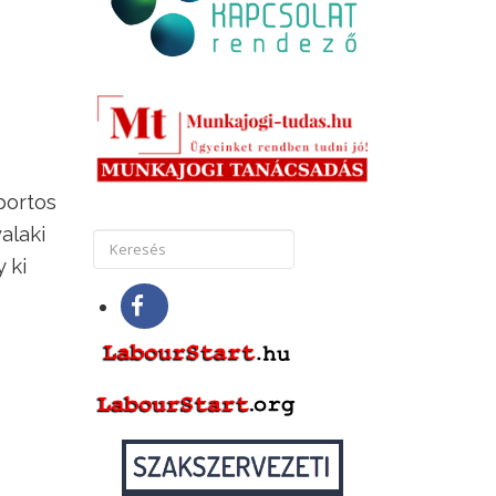
portos
alaki
 ki