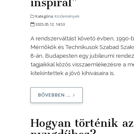
inspirál”
Kategória:
Közlemények
2025.05.12. 14:53
A rendszerváltást követő évben, 1990-be
Mérnökök és Technikusok Szabad Szaks
8-án, Budapesten egy jubileumi rendezv
tagjaikkal közös visszaemlékezésre a m
kitekintettek a jövő kihívásaira is.
BŐVEBBEN ...
Hogyan történik az