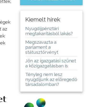
ettek,
Kiemelt hírek
cégek
Nyugdíjpénztári
t az
megtakarításból lakás?
sek
Megszavazta a
nek
parlament a
státusztörvényt
Jön az igazgatási szünet
a közigazgatásban is
Tényleg nem lesz
nyugdíjunk az elöregedő
társadalomban?
et