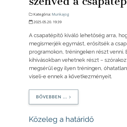
szenved a csapatép
Kategória:
Munkajog
2025.05.20. 19:39
A csapatépítő kiváló lehetőség arra, ho
megismerjék egymást, erősítsék a csapa
programokon, tréningeken részt venni.
kihívásokban vehetnek részt – szórako
megsérül egy ilyen tréningen, óhatatlanu
viseli-e ennek a következményeit.
BŐVEBBEN ...
Közeleg a határidő