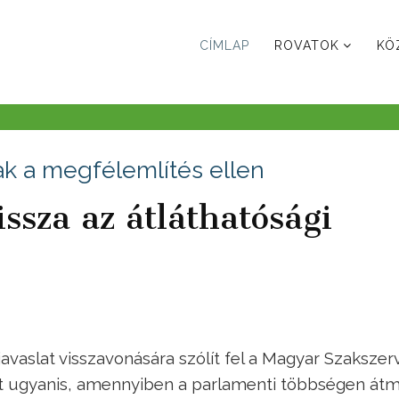
CÍMLAP
ROVATOK
KÖ
ak a megfélemlítés ellen
sza az átláthatósági
javaslat visszavonására szólít fel a Magyar Szakszer
t ugyanis, amennyiben a parlamenti többségen át