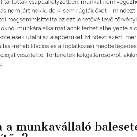
rát tartották csapdahelyzetben: munkát nem végezh
ás nem járt nekik, de ki sem rúgták őket – mindezt
tól megsemmisíttette az ezt lehetővé tevő törvényi
 okból munkára alkalmatlanok terhét áthelyezte a 
 kötelesek utalni az alapbérüket. Mindezt azért, mer
ítási-rehabilitációs és a foglalkozási megbetegedé
ióját veszítette. Történetek kékgallérosokról, akik
e
.
ha a munkavállaló baleset