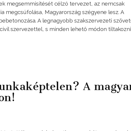
etek megsemmisítését célzó tervezet, az nemcsak
ia megcsúfolása, Magyarország szégyene lesz. A
bebetonozása. A legnagyobb szakszervezeti szövet
tt civil szervezettel, s minden lehető módon tiltakozni
Munkaképtelen? A magya
on!