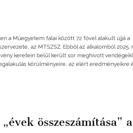
n a Műegyetem falai között 72 fővel alakult újjá a
zervezete, az MTSZSZ. Ebből az alkalomból 2025. 
ény keretein belül került sor meghívott vendégeik
egalakulás körülményeire, az elért eredményeikre 
 „évek összeszámítása” a