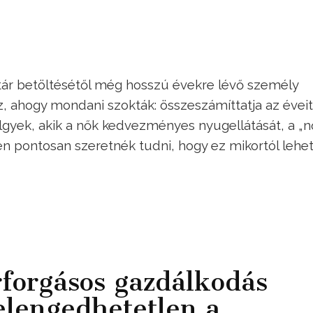
tár betöltésétől még hosszú évekre lévő személy
, ahogy mondani szokták: összeszámíttatja az éveit
lgyek, akik a nők kedvezményes nyugellátását, a „n
zen pontosan szeretnék tudni, hogy ez mikortól lehe
orgásos gazdálkodás
elengedhetetlen a