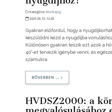
nyugdíjhoz?
Kategória:
Munkajog
2025.05.10. 12:45
Gyakran előfordul, hogy a nyugdíjkorha
készülődni kezd a nyugdíjba vonuláshoz
Különösen gyakran teszik ezt azok a hö
40”-et tervezik igénybe venni, és egés
számukra.
BŐVEBBEN ...
HVDSZ2000: a körf
megvalósulásához 