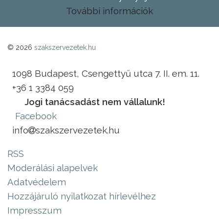
További információk
© 2026
szakszervezetek.hu
1098 Budapest, Csengettyű utca 7. II. em. 11.
+36 1 3384 059
Jogi tanácsadást nem vállalunk!
Facebook
info
szakszervezetek.hu
RSS
Moderálási alapelvek
Adatvédelem
Hozzájáruló nyilatkozat hírlevélhez
Impresszum