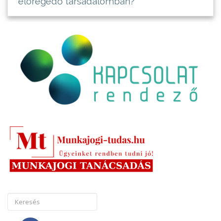
elöregedő társadalomban?