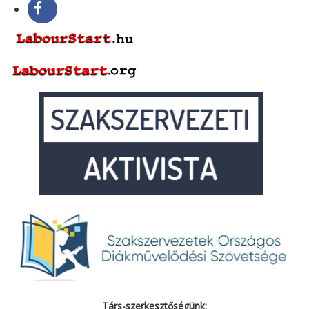
Társ-szerkesztőségünk: