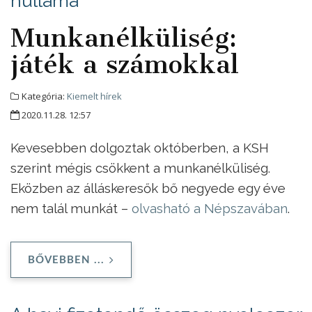
hulláma
Munkanélküliség:
játék a számokkal
Kategória:
Kiemelt hírek
2020.11.28. 12:57
Kevesebben dolgoztak októberben, a KSH
szerint mégis csökkent a munkanélküliség.
Eközben az álláskeresők bő negyede egy éve
nem talál munkát –
olvasható a Népszavában
.
BŐVEBBEN ...