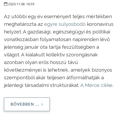
2020.11.08. 16:59
Az utóbbi egy év eseményeit teljes mértékben
meghatározta az
egyre súlyosbodó
koronavírus
helyzet. A gazdasági, egészségügyi és politikai
vonatkozásban folyamatosan napirenden lévő
jelenség január óta tartja feszültségben a
világot. A kialakult kollektív szorongásnak
azonban olyan erős hosszú távú
következményei is lehetnek, amelyek bizonyos
szempontból akár teljesen átformálhatják a
jelenlegi társadalmi struktúrákat.
A Mérce cikke
.
BŐVEBBEN ...