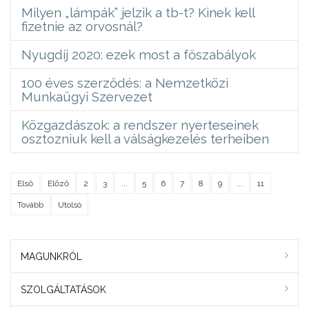
Milyen „lámpák” jelzik a tb-t? Kinek kell
fizetnie az orvosnál?
Nyugdíj 2020: ezek most a főszabályok
100 éves szerződés: a Nemzetközi
Munkaügyi Szervezet
Közgazdászok: a rendszer nyerteseinek
osztozniuk kell a válságkezelés terheiben
Első
Előző
2
3
...
5
6
7
8
9
...
11
Tovább
Utolsó
MAGUNKRÓL
SZOLGÁLTATÁSOK