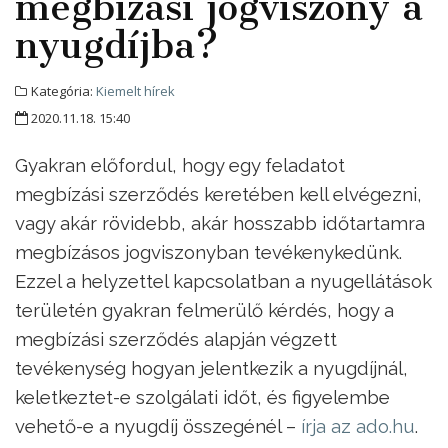
megbízási jogviszony a
nyugdíjba?
Kategória:
Kiemelt hírek
2020.11.18. 15:40
Gyakran előfordul, hogy egy feladatot
megbízási szerződés keretében kell elvégezni,
vagy akár rövidebb, akár hosszabb időtartamra
megbízásos jogviszonyban tevékenykedünk.
Ezzel a helyzettel kapcsolatban a nyugellátások
területén gyakran felmerülő kérdés, hogy a
megbízási szerződés alapján végzett
tevékenység hogyan jelentkezik a nyugdíjnál,
keletkeztet-e szolgálati időt, és figyelembe
vehető-e a nyugdíj összegénél –
írja az ado.hu
.