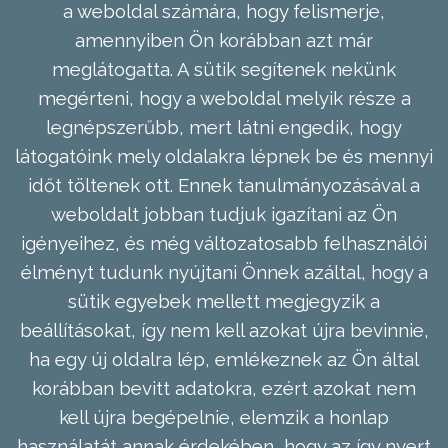
a weboldal számára, hogy felismerje,
amennyiben Ön korábban azt már
meglátogatta. A sütik segítenek nekünk
megérteni, hogy a weboldal melyik része a
legnépszerűbb, mert látni engedik, hogy
látogatóink mely oldalakra lépnek be és mennyi
időt töltenek ott. Ennek tanulmányozásával a
weboldalt jobban tudjuk igazítani az Ön
igényeihez, és még változatosabb felhasználói
élményt tudunk nyújtani Önnek azáltal, hogy a
sütik egyebek mellett megjegyzik a
beállításokat, így nem kell azokat újra bevinnie,
ha egy új oldalra lép, emlékeznek az Ön által
korábban bevitt adatokra, ezért azokat nem
kell újra begépelnie, elemzik a honlap
használatát annak érdekében, hogy az így nyert