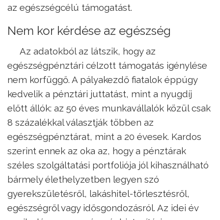
az egészségcélú támogatást.
Nem kor kérdése az egészség
Az adatokból az látszik, hogy az
egészségpénztári célzott támogatás igénylése
nem korfüggő. A pályakezdő fiatalok éppúgy
kedvelik a pénztári juttatást, mint a nyugdíj
előtt állók: az 50 éves munkavállalók közül csak
8 százalékkal választják többen az
egészségpénztárat, mint a 20 évesek. Kardos
szerint ennek az oka az, hogy a pénztárak
széles szolgáltatási portfoliója jól kihasználható
bármely élethelyzetben legyen szó
gyerekszületésről, lakáshitel-törlesztésről,
egészségről vagy idősgondozásról. Az idei év