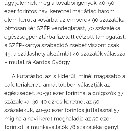
úgy jelennek meg a további igények. 40–50
ezer forintos havi keretnél már átlag három
elem kerül a kosárba: az emberek 90 százaléka
biztosan kér SZÉP vendéglátást, 70 százaléka
egészségpénztárba fizetett célzott támogatást,
a SZÉP-kártya szabadidő zsebét viszont csak
45, a szálláshely alszámlát 40 százalék válassza
– mutat rá Kardos György.
A kutatásból az is kiderül, minél magasabb a
cafeteriakeret, annál többen választják az
egészséget. 20–30 ezer forintnál a dolgozók 37
százaléka, 30-40 ezres keretnél az 50
százalékuk, 40-50 ezer forintos juttatásnál 57,
míg ha a havi keret meghaladja az 50 ezer
forintot, a munkavállalók 78 százaléka igényli