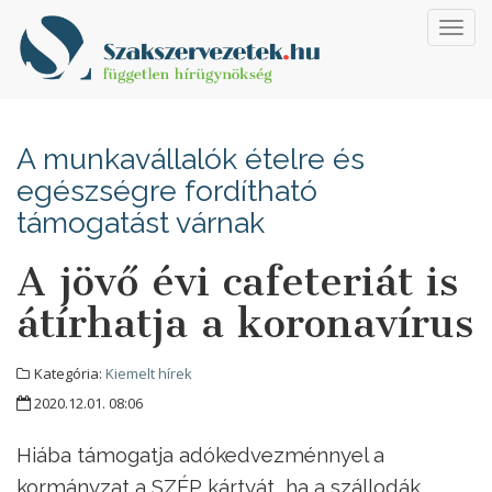
Toggl
navig
A munkavállalók ételre és
egészségre fordítható
támogatást várnak
A jövő évi cafeteriát is
átírhatja a koronavírus
Kategória:
Kiemelt hírek
2020.12.01. 08:06
Hiába támogatja adókedvezménnyel a
kormányzat a SZÉP kártyát, ha a szállodák