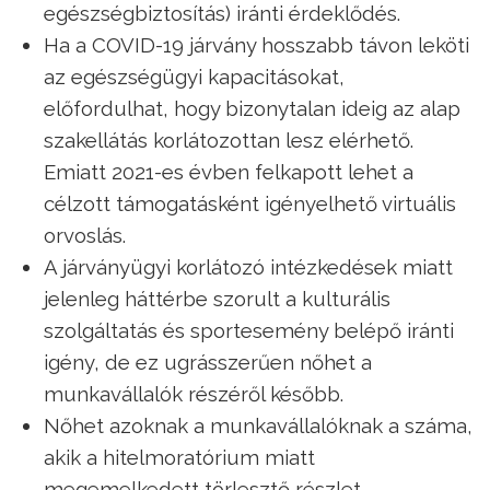
egészségbiztosítás) iránti érdeklődés.
Ha a COVID-19 járvány hosszabb távon leköti
az egészségügyi kapacitásokat,
előfordulhat, hogy bizonytalan ideig az alap
szakellátás korlátozottan lesz elérhető.
Emiatt 2021-es évben felkapott lehet a
célzott támogatásként igényelhető virtuális
orvoslás.
A járványügyi korlátozó intézkedések miatt
jelenleg háttérbe szorult a kulturális
szolgáltatás és sportesemény belépő iránti
igény, de ez ugrásszerűen nőhet a
munkavállalók részéről később.
Nőhet azoknak a munkavállalóknak a száma,
akik a hitelmoratórium miatt
megemelkedett törlesztő részlet