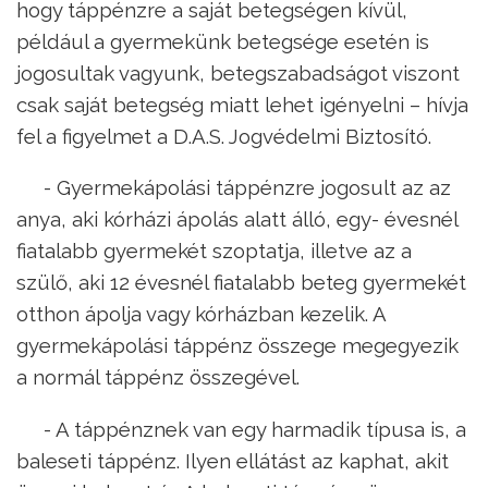
hogy táppénzre a saját betegségen kívül,
például a gyermekünk betegsége esetén is
jogosultak vagyunk, betegszabadságot viszont
csak saját betegség miatt lehet igényelni – hívja
fel a figyelmet a D.A.S. Jogvédelmi Biztosító.
- Gyermekápolási táppénzre jogosult az az
anya, aki kórházi ápolás alatt álló, egy- évesnél
fiatalabb gyermekét szoptatja, illetve az a
szülő, aki 12 évesnél fiatalabb beteg gyermekét
otthon ápolja vagy kórházban kezelik. A
gyermekápolási táppénz összege megegyezik
a normál táppénz összegével.
- A táppénznek van egy harmadik típusa is, a
baleseti táppénz. Ilyen ellátást az kaphat, akit