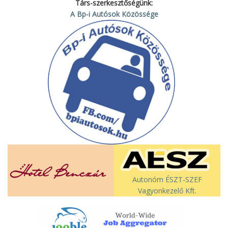
Társ-szerkesztőségünk:
A Bp-i Autósok Közössége
Autonóm ÉSZT-SZEF
Vagyonkezelő Kft.