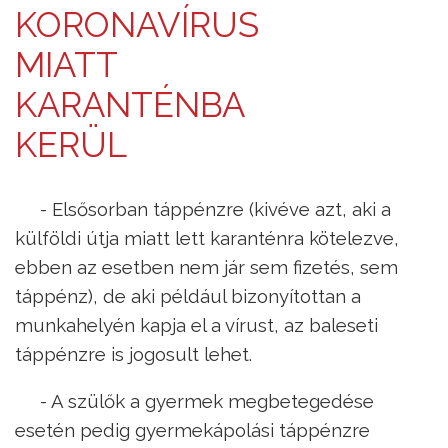
KORONAVÍRUS
MIATT
KARANTÉNBA
KERÜL
- Elsősorban táppénzre (kivéve azt, aki a
külföldi útja miatt lett karanténra kötelezve,
ebben az esetben nem jár sem fizetés, sem
táppénz), de aki például bizonyítottan a
munkahelyén kapja el a vírust, az baleseti
táppénzre is jogosult lehet.
- A szülők a gyermek megbetegedése
esetén pedig gyermekápolási táppénzre