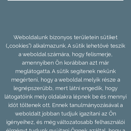
Weboldalunk bizonyos területein sütiket
(„cookies”) alkalmazunk. A sütik lehetővé teszik
a weboldal számára, hogy felismerje,
amennyiben Ön korábban azt már
meglátogatta. A sütik segítenek nekünk
megérteni, hogy a weboldal melyik része a
legnépszerűbb, mert látni engedik, hogy
látogatóink mely oldalakra lépnek be és mennyi
időt töltenek ott. Ennek tanulmányozásával a
weboldalt jobban tudjuk igazítani az Ön
igényeihez, és még változatosabb felhasználói
élményt tudunk nyújtani Önnek azáltal, hogy a