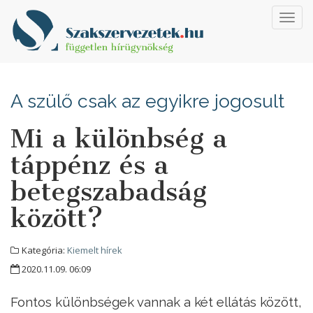
Toggl
navig
A szülő csak az egyikre jogosult
Mi a különbség a
táppénz és a
betegszabadság
között?
Kategória:
Kiemelt hírek
2020.11.09. 06:09
Fontos különbségek vannak a két ellátás között,