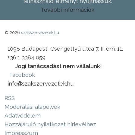
felhasználói élményt nyújthassuk.
További információk
© 2026
szakszervezetek.hu
1098 Budapest, Csengettyű utca 7. II. em. 11.
+36 1 3384 059
Jogi tanácsadást nem vállalunk!
Facebook
info
szakszervezetek.hu
RSS
Moderálási alapelvek
Adatvédelem
Hozzájáruló nyilatkozat hírlevélhez
Impresszum