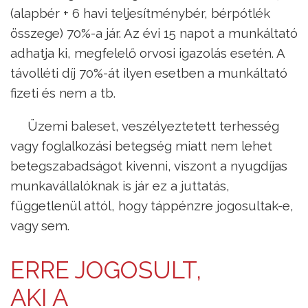
(alapbér + 6 havi teljesítménybér, bérpótlék
összege) 70%-a jár. Az évi 15 napot a munkáltató
adhatja ki, megfelelő orvosi igazolás esetén. A
távolléti díj 70%-át ilyen esetben a munkáltató
fizeti és nem a tb.
Üzemi baleset, veszélyeztetett terhesség
vagy foglalkozási betegség miatt nem lehet
betegszabadságot kivenni, viszont a nyugdíjas
munkavállalóknak is jár ez a juttatás,
függetlenül attól, hogy táppénzre jogosultak-e,
vagy sem.
ERRE JOGOSULT,
AKI A