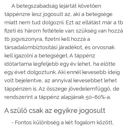
A betegszabadság lejártát követően
táppénzre lesz jogosult az, aki a betegsége
miatt nem tud dolgozni. Ezt az ellátást már a tb
fizeti és három feltétele van: szükség van hozzá
tb jogviszonyra, fizetni kell hozzá a
társadalombiztosítási járadékot, és orvosnak
kell igazolni a betegséget. A táppénz
időtartama legfeljebb egy év lehet, ha előtte
egy évet dolgoztunk. Aki ennél kevesebb ideig
volt bejelentve, az annyival kevesebbet lehet
táppénzen is. Az összege jövedelemfüggő, de
rendszerint a táppénz alapjának 50–60%-a.
A szülő csak az egyikre jogosult
- Fontos különbség a két fogalom között,