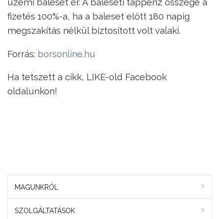
üzemi baleset ér. A baleseti táppénz összege a
fizetés 100%-a, ha a baleset előtt 180 napig
megszakítás nélkül biztosított volt valaki.
Forrás:
borsonline.hu
Ha tetszett a cikk, LIKE-old Facebook
oldalunkon!
MAGUNKRÓL
SZOLGÁLTATÁSOK