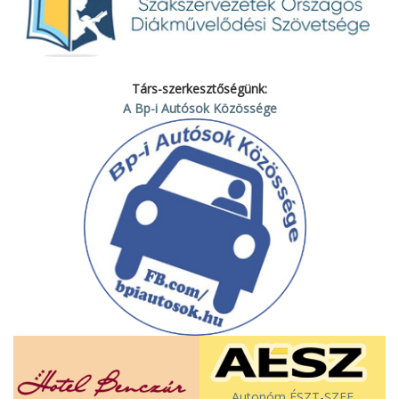
Társ-szerkesztőségünk:
A Bp-i Autósok Közössége
Autonóm ÉSZT-SZEF