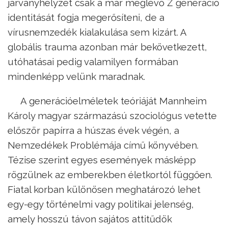
járványhelyzet csak a már meglévő Z generáció
identitását fogja megerősíteni, de a
vírusnemzedék kialakulása sem kizárt. A
globális trauma azonban már bekövetkezett,
utóhatásai pedig valamilyen formában
mindenképp velünk maradnak.
A generációelméletek teóriáját Mannheim
Károly magyar származású szociológus vetette
először papírra a húszas évek végén, a
Nemzedékek Problémája című könyvében.
Tézise szerint egyes események másképp
rögzülnek az emberekben életkortól függően.
Fiatal korban különösen meghatározó lehet
egy-egy történelmi vagy politikai jelenség,
amely hosszú távon sajátos attitűdök