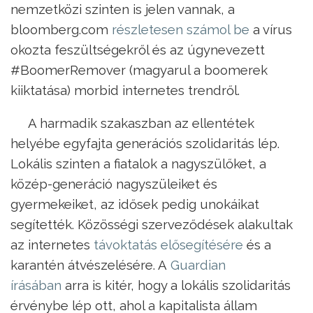
nemzetközi szinten is jelen vannak, a
bloomberg.com
részletesen számol be
a vírus
okozta feszültségekről és az úgynevezett
#BoomerRemover (magyarul a boomerek
kiiktatása) morbid internetes trendről.
A harmadik szakaszban az ellentétek
helyébe egyfajta generációs szolidaritás lép.
Lokális szinten a fiatalok a nagyszülőket, a
közép-generáció nagyszüleiket és
gyermekeiket, az idősek pedig unokáikat
segítették. Közösségi szerveződések alakultak
az internetes
távoktatás elősegítésére
és a
karantén átvészelésére. A
Guardian
írásában
arra is kitér, hogy a lokális szolidaritás
érvénybe lép ott, ahol a kapitalista állam