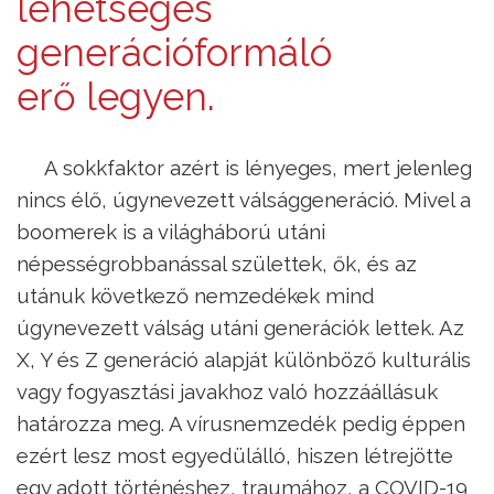
lehetséges
generációformáló
erő legyen.
A sokkfaktor azért is lényeges, mert jelenleg
nincs élő, úgynevezett válsággeneráció. Mivel a
boomerek is a világháború utáni
népességrobbanással születtek, ők, és az
utánuk következő nemzedékek mind
úgynevezett válság utáni generációk lettek. Az
X, Y és Z generáció alapját különböző kulturális
vagy fogyasztási javakhoz való hozzáállásuk
határozza meg. A vírusnemzedék pedig éppen
ezért lesz most egyedülálló, hiszen létrejötte
egy adott történéshez, traumához, a COVID-19