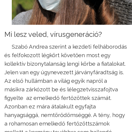
Mi lesz veled, vírusgeneráció?
Szabó Andrea szerint a kezdeti felháborodás
és felfokozott légkört követően most egy
kollektív bizonytalanság lengi körbe a fiatalokat.
Jelen van egy úgynevezett járványfáradtság is.
Az első hullámban a világ egyik napról a
másikra zárkózott be és lélegzetvisszafojtva
figyelte az emelkedő fertőzöttek számát.
Azonban ez mára átalakult egyfajta
hanyagsággá, nemtörődömséggé. A tény, hogy
a rohamosan emelkedő fertőzöttszámok