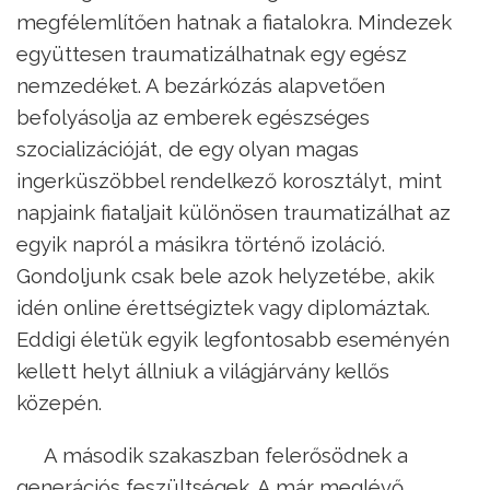
megfélemlítően hatnak a fiatalokra. Mindezek
együttesen traumatizálhatnak egy egész
nemzedéket. A bezárkózás alapvetően
befolyásolja az emberek egészséges
szocializációját, de egy olyan magas
ingerküszöbbel rendelkező korosztályt, mint
napjaink fiataljait különösen traumatizálhat az
egyik napról a másikra történő izoláció.
Gondoljunk csak bele azok helyzetébe, akik
idén online érettségiztek vagy diplomáztak.
Eddigi életük egyik legfontosabb eseményén
kellett helyt állniuk a világjárvány kellős
közepén.
A második szakaszban felerősödnek a
generációs feszültségek. A már meglévő