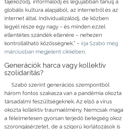
tájékozódj, informálódj és legújabban tanulj a
globális kultúra alapjából, az internetről és az
internet által. Individualizálódj, de közben
legyél része egy nagy – és minden ezzel
ellentétes szándék ellenére – nehezen
kontrollálható közösségnek,” –
írja Szabó még
márciusban megjelent cikkében.
Generációk harca vagy kollektív
szolidaritás?
Szabó szerint generációs szempontból
három fontos szakasza van a pandémia okozta
társadalmi feszültségeknek. Az első a vírus
okozta kollektív traumaélmény. Nemcsak maga
a félelmetesen gyorsan terjedő betegség okoz
szorongásérzetet, de a szigorú korlátozások is