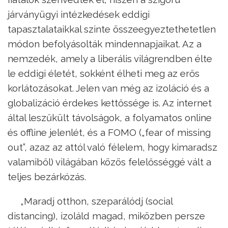
járványügyi intézkedések eddigi
tapasztalataikkal szinte összeegyeztethetetlen
módon befolyásolták mindennapjaikat. Az a
nemzedék, amely a liberális világrendben élte
le eddigi életét, sokként élheti meg az erős
korlátozásokat. Jelen van még az izoláció és a
globalizáció érdekes kettőssége is. Az internet
által leszűkült távolságok, a folyamatos online
és offline jelenlét, és a FOMO („fear of missing
out”, azaz az attól való félelem, hogy kimaradsz
valamiből) világában közös felelősséggé vált a
teljes bezárkózás.
„Maradj otthon, szeparálódj (social
distancing), izoláld magad, miközben persze