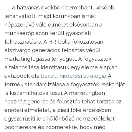
A hatvanas években berobbant, később
lehanyatlott, majd korunkban ismét
népszerűvé váló elmélet elsősorban a
munkaerőpiacon került gyakorlati
felhasználásra. A HR-ből a fokozatosan
átszivárgó generációs felosztás végül
marketingfogássá lényegült. A fogyasztók
általánosítása identitásuk egy eleme alapján
évtizedek óta
bevett hirdetési stratégia
. A
termék standardizálása a fogyasztók reakcióját
is kiszámíthatóvá teszi. A marketingben
használt generációs felosztás tehát torzítja az
eredeti elméletet, a piaci tőke érdekében
egyszerűsíti le a különböző nemzedékeket
boomerekre és zoomerekre, hogy még