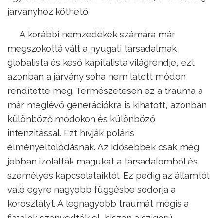
járványhoz köthető.
A korábbi nemzedékek számára már
megszokottá vált a nyugati társadalmak
globalista és késő kapitalista világrendje, ezt
azonban a járvány soha nem látott módon
rendítette meg. Természetesen ez a trauma a
már meglévő generációkra is kihatott, azonban
különböző módokon és különböző
intenzitással. Ezt hívják poláris
élményeltolódásnak. Az idősebbek csak még
jobban izolálták magukat a társadalomból és
személyes kapcsolataiktól. Ez pedig az államtól
való egyre nagyobb függésbe sodorja a
korosztályt. A legnagyobb traumát mégis a
fiatalok szenvedték el, hiszen a szigorú