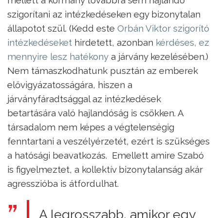
mellett a kormány továbbra sem hajlandó
szigorítani az intézkedéseken egy bizonytalan
állapotot szül. (Kedd este
Orbán Viktor szigorító
intézkedéseket
hirdetett, azonban
kérdéses, ez
mennyire lesz hatékony
a járvány kezelésében.)
Nem támaszkodhatunk pusztán az emberek
elővigyázatosságára, hiszen a
járványfáradtsággal az intézkedések
betartására való hajlandóság is csökken. A
társadalom nem képes a végtelenségig
fenntartani a veszélyérzetét, ezért is szükséges
a hatósági beavatkozás. Emellett amire Szabó
is figyelmeztet, a kollektív bizonytalanság akár
agresszióba is átfordulhat.
A legrosszabb, amikor egy