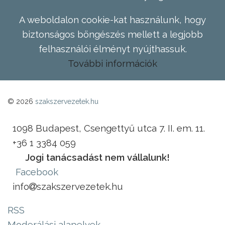
A weboldalon cookie-kat használunk, hogy
biztonságos böngészés mellett a legjobb
felhasználói élményt nyújthassuk.
További információk
© 2026
szakszervezetek.hu
1098 Budapest, Csengettyű utca 7. II. em. 11.
+36 1 3384 059
Jogi tanácsadást nem vállalunk!
Facebook
info
szakszervezetek.hu
RSS
Moderálási alapelvek