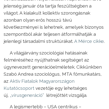
jelenség január óta tartja feszültségben a
világot. A kialakult kollektív szorongásnak
azonban olyan erős hosszú távú
következményei is lehetnek, amelyek bizonyos
szempontból akár teljesen átformálhatják a
jelenlegi társadalmi struktúrákat.
A Mérce cikke
.
A világjárvány szociológiai hatásainak
felméréséhez nyújthatnak segítséget az
úgynevezett generációelméletek. Cikkünkben
Szabó Andrea szociológus, MTA főmunkatárs,
az
Aktív Fiatalok Magyarországon
Kutatócsoport
vezetője egy lehetséges
új,
„vírusgeneráció”
létrejöttét vizsgálja.
A legismertebb – USA centrikus –