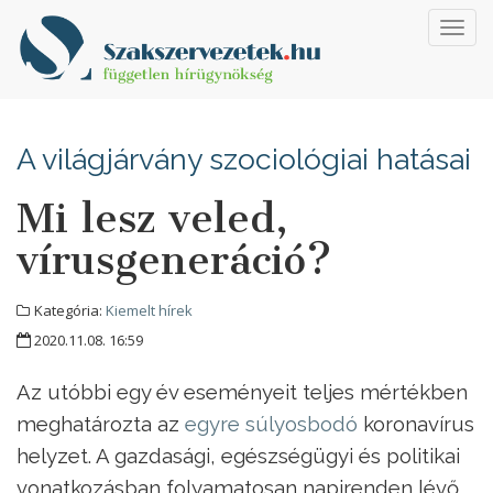
Toggl
navig
A világjárvány szociológiai hatásai
Mi lesz veled,
vírusgeneráció?
Kategória:
Kiemelt hírek
2020.11.08. 16:59
Az utóbbi egy év eseményeit teljes mértékben
meghatározta az
egyre súlyosbodó
koronavírus
helyzet. A gazdasági, egészségügyi és politikai
vonatkozásban folyamatosan napirenden lévő