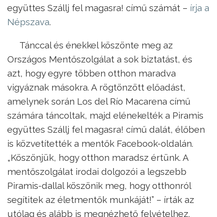
együttes Szállj fel magasra! című számát –
írja a
Népszava
.
Tánccal és énekkel köszönte meg az
Országos Mentőszolgálat a sok biztatást, és
azt, hogy egyre többen otthon maradva
vigyáznak másokra. A rögtönzött előadást,
amelynek során Los del Río Macarena című
számára táncoltak, majd elénekelték a Piramis
együttes Szállj fel magasra! című dalát, élőben
is közvetítették a mentők Facebook-oldalán.
„Köszönjük, hogy otthon maradsz értünk. A
mentőszolgálat irodai dolgozói a legszebb
Piramis-dallal köszönik meg, hogy otthonról
segítitek az életmentők munkáját!” – írták az
utólag és alább is megnézhető felvételhez.