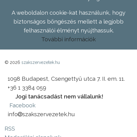
A weboldalon cookie-kat használunk, hogy
biztonságos böngészés mellett a legjobb
felhasználói élményt nyújthassuk.
További információk
© 2026
szakszervezetek.hu
1098 Budapest, Csengettyű utca 7. II. em. 11.
+36 1 3384 059
Jogi tanácsadást nem vállalunk!
Facebook
info
szakszervezetek.hu
RSS