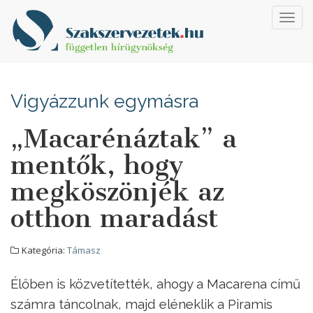
Toggl
navig
Vigyázzunk egymásra
„Macarénáztak” a
mentők, hogy
megköszönjék az
otthon maradást
Kategória:
Támasz
Élőben is közvetítették, ahogy a Macarena című
számra táncolnak, majd eléneklik a Piramis