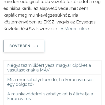
minden eddiginél több vezető fertőződött meg
és hiába kérik, az alapvető védelmet sem
kapják meg munkavégzésükhöz, írja
közleményében az EKSZ, vagyis az Egységes
Közlekedési Szakszervezet.
A Mérce cikke
.
BŐVEBBEN ...
Négyszázmillióért vesz magyar cipőket a
vasutasoknak a MÁV
Mi a munkahelyi teendő, ha koronavírusos
egy dolgozó?
A munkavédelmi szabályokat is átírhatja a
koronavírus