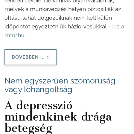
rendelt belőle. De vannak olyan vállalatok,
melyek a munkavégzés helyén biztosítják az
oltást, tehát dolgozóiknak nem kell külön
időpontot egyeztetniük háziorvosukkal –
írja a
mfor.hu
.
BŐVEBBEN ...
Nem egyszerűen szomorúság
vagy lehangoltság
A depresszió
mindenkinek drága
betegség