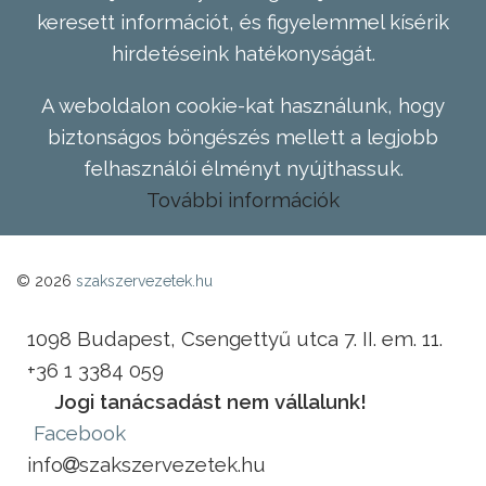
keresett információt, és figyelemmel kísérik
hirdetéseink hatékonyságát.
A weboldalon cookie-kat használunk, hogy
biztonságos böngészés mellett a legjobb
felhasználói élményt nyújthassuk.
További információk
© 2026
szakszervezetek.hu
1098 Budapest, Csengettyű utca 7. II. em. 11.
+36 1 3384 059
Jogi tanácsadást nem vállalunk!
Facebook
info
szakszervezetek.hu