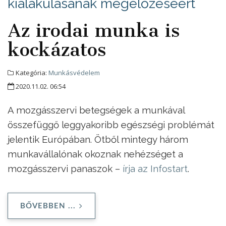
kialakulásának megelőzéséért
Az irodai munka is
kockázatos
Kategória:
Munkásvédelem
2020.11.02. 06:54
A mozgásszervi betegségek a munkával
összefüggő leggyakoribb egészségi problémát
jelentik Európában. Ötből mintegy három
munkavállalónak okoznak nehézséget a
mozgásszervi panaszok –
írja az Infostart
.
BŐVEBBEN ...