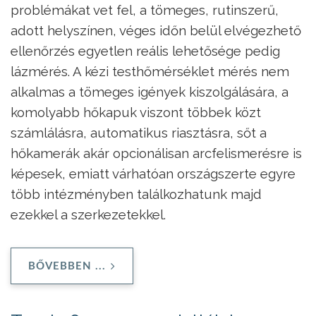
problémákat vet fel, a tömeges, rutinszerű,
adott helyszínen, véges időn belül elvégezhető
ellenőrzés egyetlen reális lehetősége pedig
lázmérés. A kézi testhőmérséklet mérés nem
alkalmas a tömeges igények kiszolgálására, a
komolyabb hőkapuk viszont többek közt
számlálásra, automatikus riasztásra, sőt a
hőkamerák akár opcionálisan arcfelismerésre is
képesek, emiatt várhatóan országszerte egyre
több intézményben találkozhatunk majd
ezekkel a szerkezetekkel.
BŐVEBBEN ...