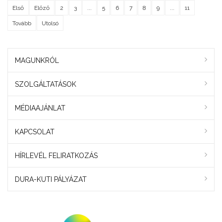
Első
Előző
2
3
...
5
6
7
8
9
...
11
Tovább
Utolsó
MAGUNKRÓL
SZOLGÁLTATÁSOK
MÉDIAAJÁNLAT
KAPCSOLAT
HÍRLEVÉL FELIRATKOZÁS
DURA-KUTI PÁLYÁZAT