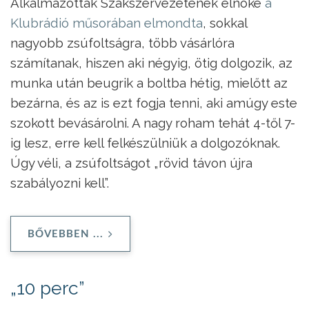
Alkalmazottak Szakszervezetének elnöke
a
Klubrádió műsorában elmondta
, sokkal
nagyobb zsúfoltságra, több vásárlóra
számítanak, hiszen aki négyig, ötig dolgozik, az
munka után beugrik a boltba hétig, mielőtt az
bezárna, és az is ezt fogja tenni, aki amúgy este
szokott bevásárolni. A nagy roham tehát 4-től 7-
ig lesz, erre kell felkészülniük a dolgozóknak.
Úgy véli, a zsúfoltságot „rövid távon újra
szabályozni kell”.
BŐVEBBEN ...
„10 perc”