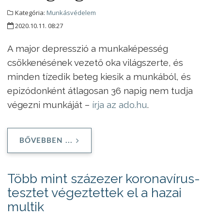
Kategória:
Munkásvédelem
2020.10.11. 08:27
A major depresszió a munkaképesség
csökkenésének vezető oka világszerte, és
minden tízedik beteg kiesik a munkából, és
epizódonként átlagosan 36 napig nem tudja
végezni munkáját –
írja az ado.hu
.
BŐVEBBEN ...
Több mint százezer koronavírus-
tesztet végeztettek el a hazai
multik