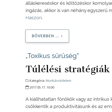
álláskereséskor és költözéskor komolya
ingázás, akkor is van néhány egyszerű 
Haszon
.
BŐVEBBEN ...
„Toxikus sűrűség”
Túlélési stratégiá
Kategória:
Munkásvédelem
2017.05.17. 10:00
A kiállhatatlan főnökök vagy az intriku
csökkentik a produktivitásunk és az emp