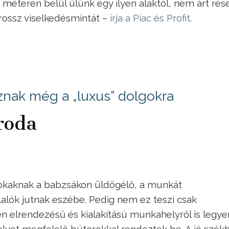
 méteren belül ülünk egy ilyen alaktól, nem árt rés
 rossz viselkedésmintát –
írja a Piac és Profit
.
nak még a „luxus” dolgokra
roda
sokaknak a babzsákon üldögélő, a munkát
lók jutnak eszébe. Pedig nem ez teszi csak
 elrendezésű és kialakítású munkahelyről is legye
lyet megfelelő bútorokkal rendeztek be. A jó szék