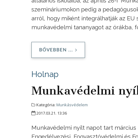
általános iskoláiba, az április 28-i Mu
szemináriumokon pedig a pedagógusok 
arról, hogy miként integrálhatják az E
munkavédelmi tananyagot az órákba, f
BŐVEBBEN ...
Holnap
Munkavédelmi nyíl
Kategória:
Munkásvédelem
2017.03.21. 13:36
Munkavédelmi nyílt napot tart március 2
Engedélyezési, Fogyasztóvédelmi és F