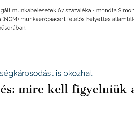
izsgált munkabelesetek 67 százaléka - mondta Simo
 (NGM) munkaerőpiacért felelős helyettes államtit
műsorában.
ségkárosodást is okozhat
és: mire kell figyelniük 