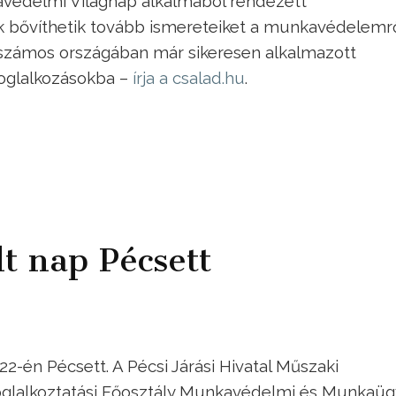
nkavédelmi Világnap alkalmából rendezett
bővíthetik tovább ismereteiket a munkavédelemrő
U számos országában már sikeresen alkalmazott
oglalkozásokba –
írja a csalad.hu
.
t nap Pécsett
2-én Pécsett. A Pécsi Járási Hivatal Műszaki
oglalkoztatási Főosztály Munkavédelmi és Munkaüg