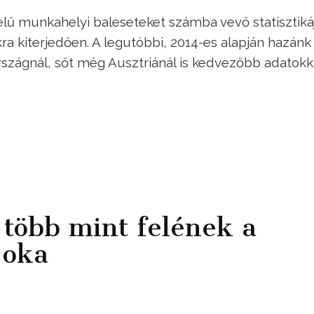
elű munkahelyi baleseteket számba vevő statisztikáj
a kiterjedően. A legutóbbi, 2014-es alapján hazánk
szágnál, sőt még Ausztriánál is kedvezőbb adatokk
több mint felének a
 oka