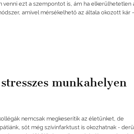
n venni ezt a szempontot is, ám ha elkerülhetetlen 
módszer, amivel mérsékelhető az általa okozott kár 
k stresszes munkahelyen
s kollégák nemcsak megkeserítik az életünket, de
átiánk, sőt még szívinfarktust is okozhatnak - derül