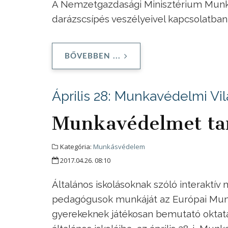
A Nemzetgazdasági Minisztérium Munkav
darázscsípés veszélyeivel kapcsolatba
BŐVEBBEN ...
Április 28: Munkavédelmi Vi
Munkavédelmet ta
Kategória:
Munkásvédelem
2017.04.26. 08:10
Általános iskolásoknak szóló interaktív 
pedagógusok munkáját az Európai Mu
gyerekeknek játékosan bemutató oktatás