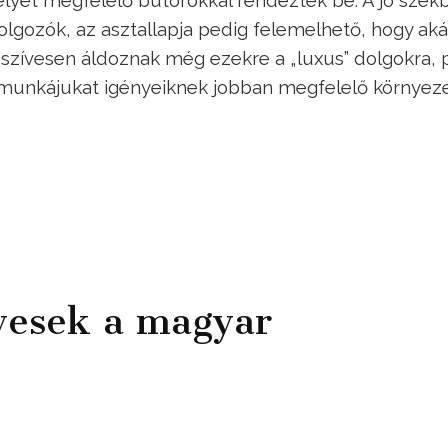
lgozók, az asztallapja pedig felemelhető, hogy akár
szívesen áldoznak még ezekre a „luxus” dolgokra, 
munkájukat igényeiknek jobban megfelelő környez
lyesek a magyar