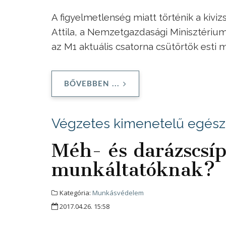
A figyelmetlenség miatt történik a kiv
Attila, a Nemzetgazdasági Minisztérium
az M1 aktuális csatorna csütörtök esti 
BŐVEBBEN ...
Végzetes kimenetelű egész
Méh- és darázscsíp
munkáltatóknak?
Kategória:
Munkásvédelem
2017.04.26. 15:58