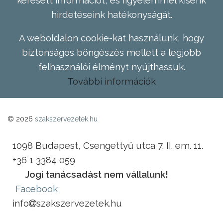
hirdetéseink hatékonyságát.
A weboldalon cookie-kat használunk, hogy
biztonságos böngészés mellett a legjobb
felhasználói élményt nyújthassuk.
További információk
© 2026
szakszervezetek.hu
1098 Budapest, Csengettyű utca 7. II. em. 11.
+36 1 3384 059
Jogi tanácsadást nem vállalunk!
Facebook
info
szakszervezetek.hu