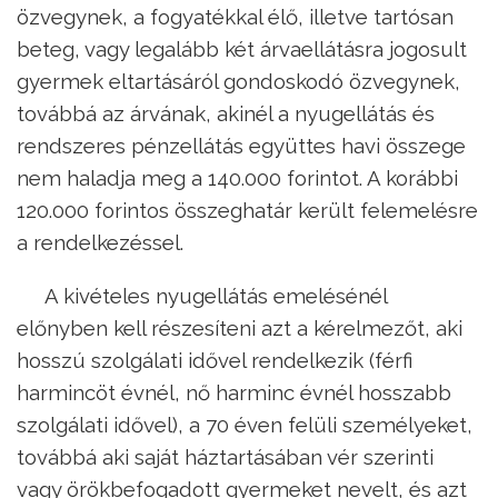
özvegynek, a fogyatékkal élő, illetve tartósan
beteg, vagy legalább két árvaellátásra jogosult
gyermek eltartásáról gondoskodó özvegynek,
továbbá az árvának, akinél a nyugellátás és
rendszeres pénzellátás együttes havi összege
nem haladja meg a 140.000 forintot. A korábbi
120.000 forintos összeghatár került felemelésre
a rendelkezéssel.
A kivételes nyugellátás emelésénél
előnyben kell részesíteni azt a kérelmezőt, aki
hosszú szolgálati idővel rendelkezik (férfi
harmincöt évnél, nő harminc évnél hosszabb
szolgálati idővel), a 70 éven felüli személyeket,
továbbá aki saját háztartásában vér szerinti
vagy örökbefogadott gyermeket nevelt, és azt