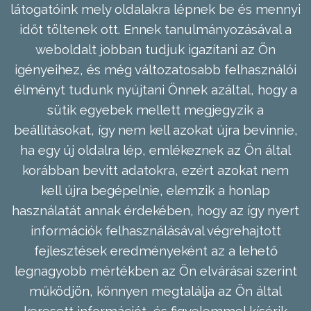
látogatóink mely oldalakra lépnek be és mennyi
időt töltenek ott. Ennek tanulmányozásával a
weboldalt jobban tudjuk igazítani az Ön
igényeihez, és még változatosabb felhasználói
élményt tudunk nyújtani Önnek azáltal, hogy a
sütik egyebek mellett megjegyzik a
beállításokat, így nem kell azokat újra bevinnie,
ha egy új oldalra lép, emlékeznek az Ön által
korábban bevitt adatokra, ezért azokat nem
kell újra begépelnie, elemzik a honlap
használatát annak érdekében, hogy az így nyert
információk felhasználásával végrehajtott
fejlesztések eredményeként az a lehető
legnagyobb mértékben az Ön elvárásai szerint
működjön, könnyen megtalálja az Ön által
keresett információt, és figyelemmel kísérik