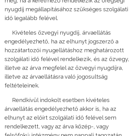
meg, ha a kérelmező rendelkezik az öregségi
nyugdíj megállapításához szükséges szolgálati
idő legalább felével.
Kivételes özvegyi nyugdíj, árvaellátás
engedélyezhető, ha az elhunyt jogszerző a
hozzátartozói nyugellátáshoz meghatározott
szolgálati idő felével rendelkezik, és az özvegy,
illetve az árva megfelel az özvegyi nyugdíjra,
illetve az árvaellátásra való jogosultság
feltételeinek.
Rendkívül indokolt esetben kivételes
árvaellátás engedélyezhető akkor is, ha az
elhunyt az előírt szolgálati idő felével sem
rendelkezett, vagy az árva közép-, vagy
felsőfokú intézmény nem nappali tagozatán