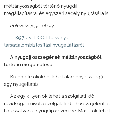
méltányosságból történő nyugdíj
megállapításra, és egyszeri segély nyújtására is.
Releváns jogszabály
:
–
1997. évi LXXXI. törvény a
társadalombiztosítási nyugellátásról
A nyugdíj összegének méltányosságból
történő megemelése
Különféle okokból lehet alacsony összegű
egy nyugellátás.
Az egyik ilyen ok lehet a szolgálati idő
rövidsége, mivel a szolgálati idő hossza jelentős
hatással van a nyugdíj összegére. Másik ok lehet