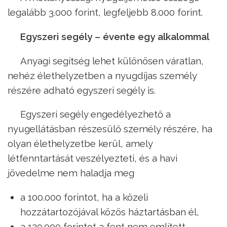
legalább 3.000 forint, legfeljebb 8.000 forint.
Egyszeri segély – évente egy alkalommal
Anyagi segítség lehet különösen váratlan,
nehéz élethelyzetben a nyugdíjas személy
részére adható egyszeri segély is.
Egyszeri segély engedélyezhető a
nyugellátásban részesülő személy részére, ha
olyan élethelyzetbe kerül, amely
létfenntartását veszélyezteti, és a havi
jövedelme nem haladja meg
a 100.000 forintot, ha a közeli
hozzátartozójával közös háztartásban él,
a 120.000 forintot a fent nem említett