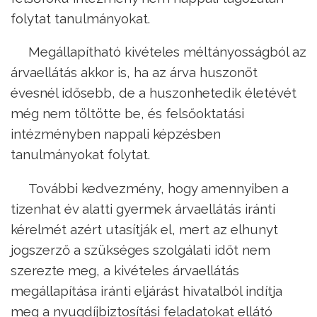
folytat tanulmányokat.
Megállapítható kivételes méltányosságból az
árvaellátás akkor is, ha az árva huszonöt
évesnél idősebb, de a huszonhetedik életévét
még nem töltötte be, és felsőoktatási
intézményben nappali képzésben
tanulmányokat folytat.
További kedvezmény, hogy amennyiben a
tizenhat év alatti gyermek árvaellátás iránti
kérelmét azért utasítják el, mert az elhunyt
jogszerző a szükséges szolgálati időt nem
szerezte meg, a kivételes árvaellátás
megállapítása iránti eljárást hivatalból indítja
meg a nyugdíjbiztosítási feladatokat ellátó