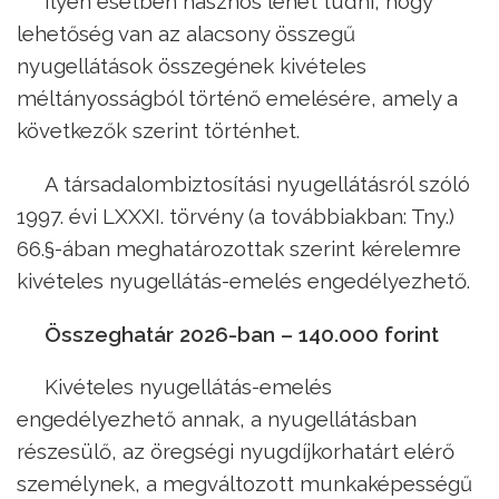
Ilyen esetben hasznos lehet tudni, hogy
lehetőség van az alacsony összegű
nyugellátások összegének kivételes
méltányosságból történő emelésére, amely a
következők szerint történhet.
A társadalombiztosítási nyugellátásról szóló
1997. évi LXXXI. törvény (a továbbiakban: Tny.)
66.§-ában meghatározottak szerint kérelemre
kivételes nyugellátás-emelés engedélyezhető.
Összeghatár 2026-ban – 140.000 forint
Kivételes nyugellátás-emelés
engedélyezhető annak, a nyugellátásban
részesülő, az öregségi nyugdíjkorhatárt elérő
személynek, a megváltozott munkaképességű