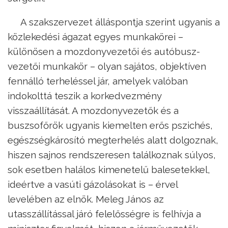
A szakszervezet álláspontja szerint ugyanis a
közlekedési ágazat egyes munkakörei –
különösen a mozdonyvezetői és autóbusz-
vezetői munkakör – olyan sajátos, objektíven
fennálló terheléssel jár, amelyek valóban
indokolttá teszik a korkedvezmény
visszaállítását. A mozdonyvezetők és a
buszsofőrök ugyanis kiemelten erős pszichés,
egészségkárosító megterhelés alatt dolgoznak,
hiszen sajnos rendszeresen találkoznak súlyos,
sok esetben halálos kimenetelű balesetekkel,
ideértve a vasúti gázolásokat is – érvel
levelében az elnök. Meleg János az
utasszállítással járó felelősségre is felhívja a