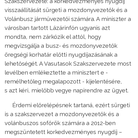
Szakszervezete: a korkedvezményes nyugdíj
visszaállítását sürgeti a mozdonyvezetők és a
Volánbusz járművezetői számára. A miniszter a
városban tartott Lázárinfón ugyanis azt
mondta, nem zárkózik el attól, hogy
megvizsgálja a busz- és mozdonyvezetők
öregségi korhatár előtti nyugdíjazásának a
lehetőségét. A Vasutasok Szakszervezete most
levélben emlékeztette a minisztert e -
remélhetőleg megalapozott - kijelentésére,
s azt kéri, mielőbb vegye napirendre az ügyet.
Érdemi előrelépésnek tartaná, ezért sürgeti
is a szakszervezet a mozdonyvezetők és a
volánbuszos sofőrök számára a 2012-ben
megszüntetett korkedvezményes nyugdíj –