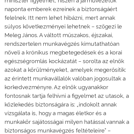
miniszter figyelmét, hiszen a járművezetők
naponta emberek ezreinek a biztonságáért
felelnek. Itt nem lehet hibázni, mert annak
súlyos következményei lehetnek – szögezi le
Meleg János. A váltott műszakos, éjszakai,
rendszertelen munkavégzés kimutathatóan
növeli a krónikus megbetegedések és a korai
egészségromlás kockázatát – sorolta az elnök
azokat a körülményeket, amelyek megerősítik:
az érintett munkavállalók valóban jogosultak a
korkedvezményre. Az elnök ugyanakkor
fontosnak tartja felhívni a figyelmet az utasok, a
közlekedés biztonságára is: „indokolt annak
vizsgálata is, hogy a magas életkor és a
munkakör sajátosságai milyen hatással vannak a
biztonságos munkavégzés feltételeire” –