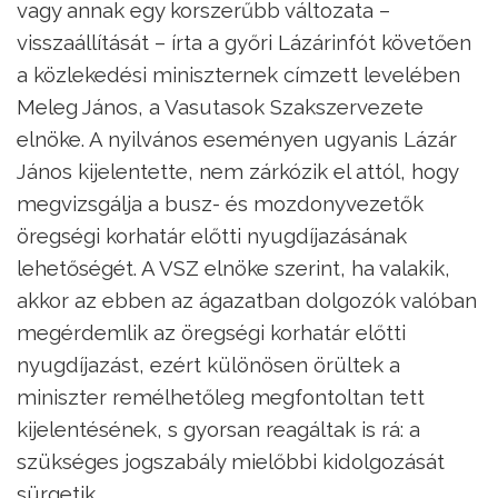
vagy annak egy korszerűbb változata –
visszaállítását – írta a győri Lázárinfót követően
a közlekedési miniszternek címzett levelében
Meleg János, a Vasutasok Szakszervezete
elnöke. A nyilvános eseményen ugyanis Lázár
János kijelentette, nem zárkózik el attól, hogy
megvizsgálja a busz- és mozdonyvezetők
öregségi korhatár előtti nyugdíjazásának
lehetőségét. A VSZ elnöke szerint, ha valakik,
akkor az ebben az ágazatban dolgozók valóban
megérdemlik az öregségi korhatár előtti
nyugdíjazást, ezért különösen örültek a
miniszter remélhetőleg megfontoltan tett
kijelentésének, s gyorsan reagáltak is rá: a
szükséges jogszabály mielőbbi kidolgozását
sürgetik.