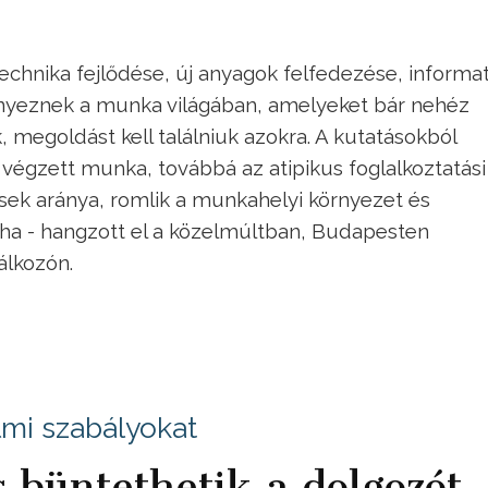
echnika fejlődése, új anyagok felfedezése, informat
ényeznek a munka világában, amelyeket bár nehéz
megoldást kell találniuk azokra. A kutatásokból
tt végzett munka, továbbá az atipikus foglalkoztatási
ések aránya, romlik a munkahelyi környezet és
aha - hangzott el a közelmúltban, Budapesten
álkozón.
lmi szabályokat
is büntethetik a dolgozót