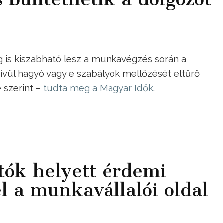
ág is kiszabható lesz a munkavégzés során a
vül hagyó vagy e szabályok mellőzését eltűrő
 szerint –
tudta meg a Magyar Idők
.
ók helyett érdemi
l a munkavállalói oldal