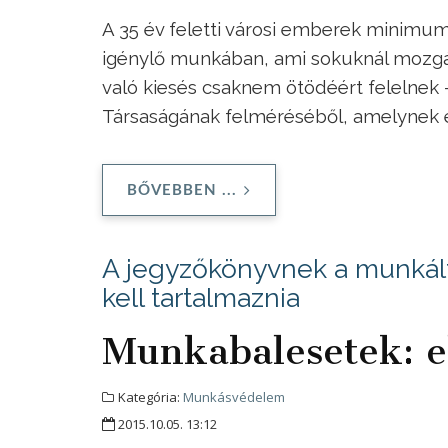
A 35 év feletti városi emberek minimum
igénylő munkában, ami sokuknál mozgá
való kiesés csaknem ötödéért felelnek 
Társaságának felméréséből, amelynek e
BŐVEBBEN ...
A jegyzőkönyvnek a munkált
kell tartalmaznia
Munkabalesetek: el
Kategória:
Munkásvédelem
2015.10.05. 13:12