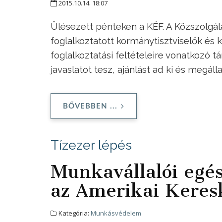
2015.10.14. 18:07
Ülésezett pénteken a KÉF. A Közszolgá
foglalkoztatott kormánytisztviselők és 
foglalkoztatási feltételeire vonatkozó t
javaslatot tesz, ajánlást ad ki és megáll
BŐVEBBEN ...
Tízezer lépés
Munkavállalói egés
az Amerikai Kere
Kategória:
Munkásvédelem