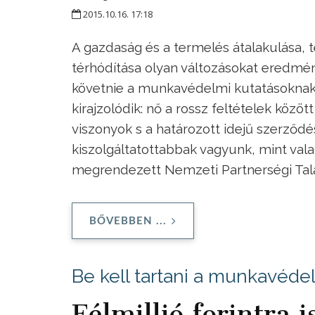
2015.10.16. 17:18
A gazdaság és a termelés átalakulása, t
térhódítása olyan változásokat eredm
követnie a munkavédelmi kutatásoknak, 
kirajzolódik: nő a rossz feltételek közö
viszonyok s a határozott idejű szerződ
kiszolgáltatottabbak vagyunk, mint val
megrendezett Nemzeti Partnerségi Tal
BŐVEBBEN ...
Be kell tartani a munkavéde
Félmillió forintra 