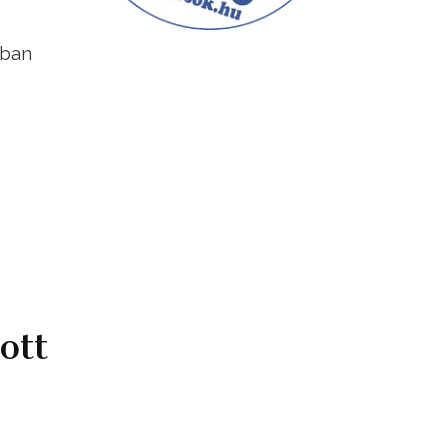
sban
ott