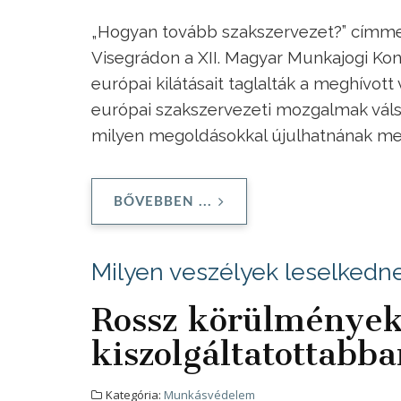
„Hogyan tovább szakszervezet?” címmel
Visegrádon a XII. Magyar Munkajogi Kon
európai kilátásait taglalták a meghívot
európai szakszervezeti mozgalmak válság
milyen megoldásokkal újulhatnának meg
BŐVEBBEN ...
Milyen veszélyek leselkedn
Rossz körülmények
kiszolgáltatottabb
Kategória:
Munkásvédelem