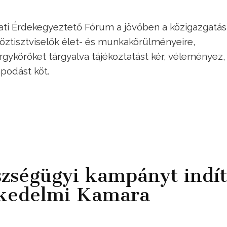
lati Érdekegyeztető Fórum a jövőben a közigazgatá
köztisztviselők élet- és munkakörülményeire,
árgyköröket tárgyalva tájékoztatást kér, véleményez,
apodást köt.
zségügyi kampányt indít
skedelmi Kamara