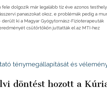
 fele dolgozik már legalább tíz éve azonos testhel
sszervi panaszokat okoz, e problémák pedig a mu
- derült ki a Magyar Gyógytornász-Fizioterapeuták
redményét csütörtökön juttatták el az MTI-hez
ató ténymegállapítását és vélemén
vi döntést hozott a Kúri