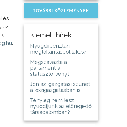
TOVÁBBI KÖZLEMÉNYEK
i és
y az
Kiemelt hírek
k,
og.hu
.
Nyugdíjpénztári
megtakarításból lakás?
Megszavazta a
parlament a
státusztörvényt
Jön az igazgatási szünet
a közigazgatásban is
Tényleg nem lesz
nyugdíjunk az elöregedő
társadalomban?