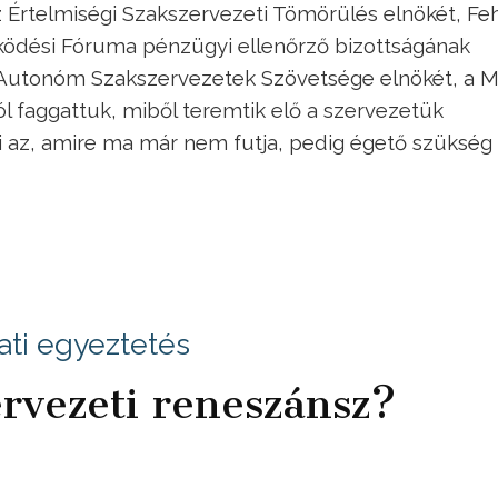
az Értelmiségi Szakszervezeti Tömörülés elnökét, Fe
ködési Fóruma pénzügyi ellenőrző bizottságának
z Autonóm Szakszervezetek Szövetsége elnökét, a 
l faggattuk, miből teremtik elő a szervezetük
 az, amire ma már nem futja, pedig égető szükség
ti egyeztetés
ervezeti reneszánsz?