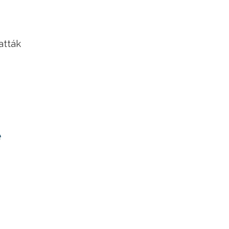
atták
e