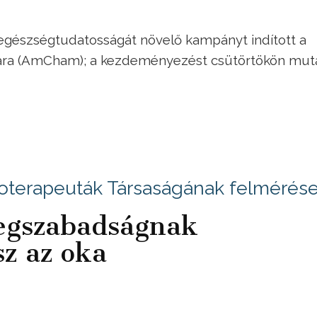
egészségtudatosságát növelő kampányt indított a
ara (AmCham); a kezdeményezést csütörtökön mut
oterapeuták Társaságának felmérés
egszabadságnak
z az oka