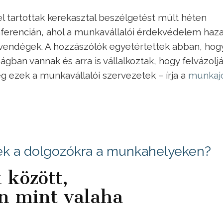
 tartottak kerekasztal beszélgetést múlt héten
ferencián, ahol a munkavállalói érdekvédelem haza
t vendégek. A hozzászólók egyetértettek abban, hog
ban vannak és arra is vállalkoztak, hogy felvázoljá
 ezek a munkavállalói szervezetek – írja a
munkaj
ek a dolgozókra a munkahelyeken?
 között,
an mint valaha