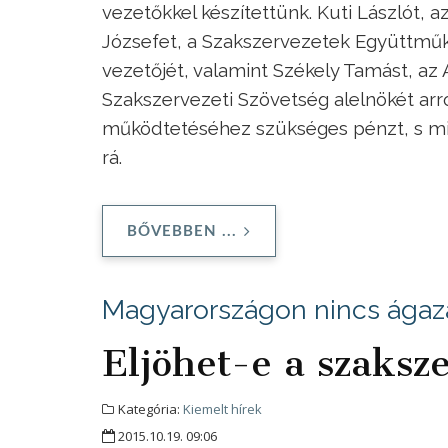
vezetőkkel készítettünk. Kuti Lászlót, 
Józsefet, a Szakszervezetek Együttmű
vezetőjét, valamint Székely Tamást, a
Szakszervezeti Szövetség alelnökét arró
működtetéséhez szükséges pénzt, s mi
rá.
BŐVEBBEN ...
Magyarországon nincs ágaza
Eljöhet-e a szaksz
Kategória:
Kiemelt hírek
2015.10.19. 09:06