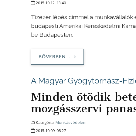
2015.10.12. 13:40
Tízezer lépés címmel a munkavállalók 
budapesti Amerikai Kereskedelmi Kam
be Budapesten.
BŐVEBBEN ...
A Magyar Gyógytornász-Fizi
Minden ötödik bet
mozgásszervi panas
Kategória:
Munkásvédelem
2015.10.09. 08:27