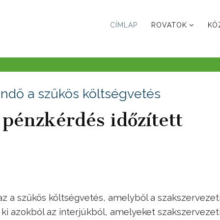
CÍMLAP
ROVATOK
KÖ
endő a szűkös költségvetés
 pénzkérdés időzített
az a szűkös költségvetés, amelyből a szakszervezet
ki azokból az interjúkból, amelyeket szakszervezet